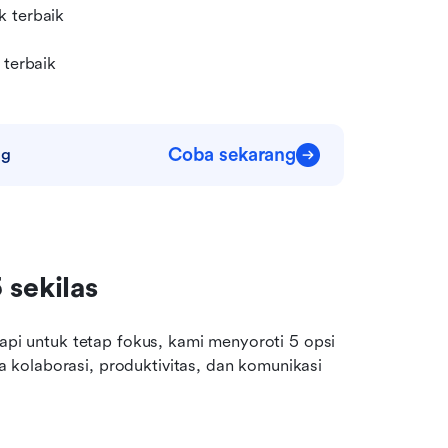
k terbaik
 terbaik
Coba sekarang
ng
 sekilas
tapi untuk tetap fokus, kami menyoroti 5 opsi 
kolaborasi, produktivitas, dan komunikasi 