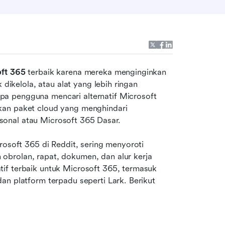
oft 365
 terbaik karena mereka menginginkan 
 dikelola, atau alat yang lebih ringan 
a pengguna mencari alternatif Microsoft 
kan paket cloud yang menghindari 
onal atau Microsoft 365 Dasar. 
rosoft 365 di Reddit, sering menyoroti 
brolan, rapat, dokumen, dan alur kerja 
if terbaik untuk Microsoft 365, termasuk 
n platform terpadu seperti Lark. Berikut 