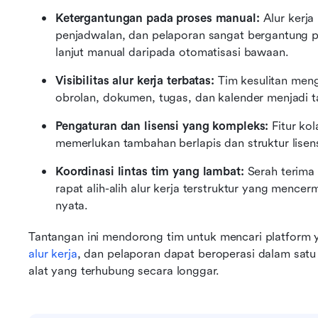
Ketergantungan pada proses manual:
 Alur kerja
penjadwalan, dan pelaporan sangat bergantung pa
lanjut manual daripada otomatisasi bawaan.
Visibilitas alur kerja terbatas:
 Tim kesulitan men
obrolan, dokumen, tugas, dan kalender menjadi t
Pengaturan dan lisensi yang kompleks:
 Fitur ko
memerlukan tambahan berlapis dan struktur lisens
Koordinasi lintas tim yang lambat:
 Serah terima
rapat alih-alih alur kerja terstruktur yang mencer
nyata.
alur kerja
, dan pelaporan dapat beroperasi dalam satu 
alat yang terhubung secara longgar.