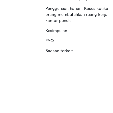
Penggunaan harian: Kasus ketika
orang membutuhkan ruang kerja
kantor penuh
Kesimpulan
FAQ
Bacaan terkait