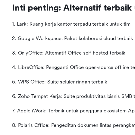
Inti penting: Alternatif terbai
1. Lark: Ruang kerja kantor terpadu terbaik untuk tim
2. Google Workspace: Paket kolaborasi cloud terbaik
3. OnlyOffice: Alternatif Office self-hosted terbaik
4. LibreOffice: Pengganti Office open-source offline t
5. WPS Office: Suite seluler ringan terbaik
6. Zoho Tempat Kerja: Suite produktivitas bisnis SMB 
7. Apple iWork: Terbaik untuk pengguna ekosistem Ap
8. Polaris Office: Pengeditan dokumen lintas perangkat