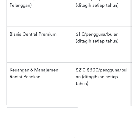
Pelanggan)
(ditagih setiap tahun)
pe
se
p
Bisnis Central Premium
$110/pengguna/bulan 
Ka
(ditagih setiap tahun)
ma
op
C
Keuangan & Manajemen 
$210-$300/pengguna/bul
Op
Rantai Pasokan
an (ditagihkan setiap 
p
tahun)
lo
ke
s