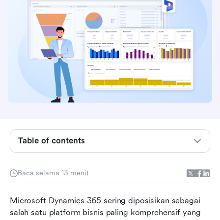
Gambaran umum Microsoft Dynamics 365:
Table of contents
Sebuah rangkaian yang dirancang untuk
integrasi dan skala
Baca selama 13 menit
Fitur inti Microsoft Dynamics 365 yang ditinjau
Microsoft Dynamics 365 sering diposisikan sebagai 
Pengalaman pengguna dan realitas penerapan
salah satu platform bisnis paling komprehensif yang 