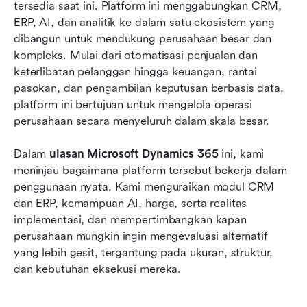
Penetapan harga dan lisensi: Lanskap yang
tersedia saat ini. Platform ini menggabungkan CRM, 
kompleks
ERP, AI, dan analitik ke dalam satu ekosistem yang 
dibangun untuk mendukung perusahaan besar dan 
Pro dan kontra Microsoft Dynamics 365
kompleks. Mulai dari otomatisasi penjualan dan 
keterlibatan pelanggan hingga keuangan, rantai 
Memperkenalkan Lark: alternatif modern dan
pasokan, dan pengambilan keputusan berbasis data, 
gesit untuk tim yang terhubung
platform ini bertujuan untuk mengelola operasi 
Bagaimana memilih antara Microsoft Dynamics
perusahaan secara menyeluruh dalam skala besar.
365 dan Lark
Dalam 
ulasan Microsoft Dynamics 365
 ini, kami 
Kesimpulan
meninjau bagaimana platform tersebut bekerja dalam 
penggunaan nyata. Kami menguraikan modul CRM 
FAQ
dan ERP, kemampuan AI, harga, serta realitas 
Bacaan terkait
implementasi, dan mempertimbangkan kapan 
perusahaan mungkin ingin mengevaluasi alternatif 
yang lebih gesit, tergantung pada ukuran, struktur, 
dan kebutuhan eksekusi mereka.