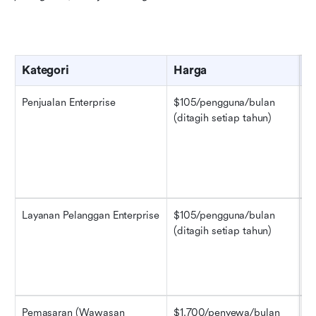
Kategori
Harga
F
Penjualan Enterprise
$105/pengguna/bulan 
Ot
(ditagih setiap tahun)
w
da
da
se
u
Layanan Pelanggan Enterprise
$105/pengguna/bulan 
Pe
(ditagih setiap tahun)
d
ba
un
d
Pemasaran (Wawasan 
$1.700/penyewa/bulan 
Pr