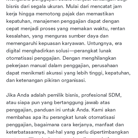
bisnis dari segala ukuran. Mulai dari mencatat jam 
Manfaat perangkat lunak otomatisasi
kerja hingga memotong pajak dan memastikan 
penggajian
kepatuhan, manajemen penggajian dapat dengan 
cepat menjadi proses yang memakan waktu, rentan 
Tantangan dan keterbatasan otomatisasi
kesalahan, yang menguras sumber daya dan 
penggajian
memengaruhi kepuasan karyawan. Untungnya, era 
digital menghadirkan solusi—perangkat lunak 
Cara mengotomatisasi proses penggajian Anda
otomatisasi penggajian. Dengan menghilangkan 
Pertanyaan yang Sering Diajukan
pekerjaan manual dalam penggajian, perusahaan 
dapat menikmati akurasi yang lebih tinggi, kepatuhan, 
Kesimpulan
dan ketenangan pikiran organisasi.
Bacaan terkait
Jika Anda adalah pemilik bisnis, profesional SDM, 
atau siapa pun yang bertanggung jawab atas 
penggajian, panduan ini untuk Anda. Kami akan 
membahas apa itu perangkat lunak otomatisasi 
penggajian, bagaimana cara kerjanya, manfaat dan 
keterbatasannya, hal-hal yang perlu dipertimbangkan 