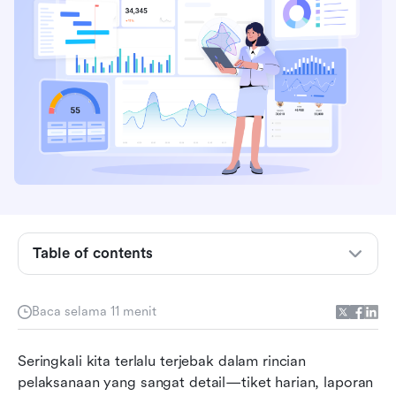
Apa itu gambaran proyek?
Mengapa setiap proyek yang sukses
membutuhkan gambaran umum
Table of contents
Elemen kunci dari gambaran proyek yang
sukses
Baca selama 11 menit
Transformasi gambaran proyek Anda dengan
Seringkali kita terlalu terjebak dalam rincian 
Lark
pelaksanaan yang sangat detail—tiket harian, laporan 