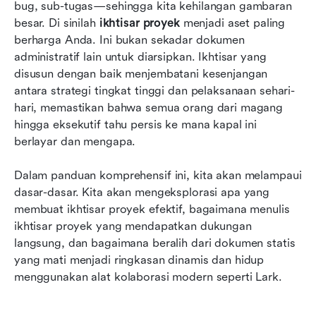
Menulis gambaran umum manajemen proyek
bug, sub-tugas—sehingga kita kehilangan gambaran 
agile dalam 5 langkah
besar. Di sinilah 
ikhtisar proyek
 menjadi aset paling 
berharga Anda. Ini bukan sekadar dokumen 
Praktik terbaik untuk mengelola gambaran
administratif lain untuk diarsipkan. Ikhtisar yang 
umum proyek Anda
disusun dengan baik menjembatani kesenjangan 
antara strategi tingkat tinggi dan pelaksanaan sehari-
Kesimpulan
hari, memastikan bahwa semua orang dari magang 
FAQ
hingga eksekutif tahu persis ke mana kapal ini 
berlayar dan mengapa.
Bacaan terkait
Dalam panduan komprehensif ini, kita akan melampaui 
dasar-dasar. Kita akan mengeksplorasi apa yang 
membuat ikhtisar proyek efektif, bagaimana menulis 
ikhtisar proyek yang mendapatkan dukungan 
langsung, dan bagaimana beralih dari dokumen statis 
yang mati menjadi ringkasan dinamis dan hidup 
menggunakan alat kolaborasi modern seperti Lark.