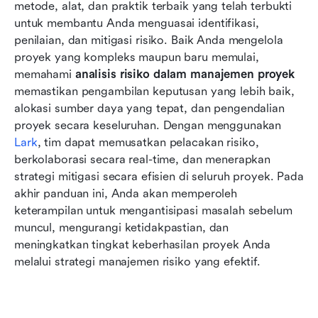
Mulai dengan Lark: Cara mengelola analisis
metode, alat, dan praktik terbaik yang telah terbukti 
risiko dalam manajemen proyek
untuk membantu Anda menguasai identifikasi, 
penilaian, dan mitigasi risiko. Baik Anda mengelola 
Metode dan teknik terbaik untuk analisis risiko
proyek yang kompleks maupun baru memulai, 
yang efektif
memahami 
analisis risiko dalam manajemen proyek
memastikan pengambilan keputusan yang lebih baik, 
Keuntungan dan keterbatasan analisis risiko
alokasi sumber daya yang tepat, dan pengendalian 
dalam manajemen proyek
proyek secara keseluruhan. Dengan menggunakan 
Kesimpulan
Lark
, tim dapat memusatkan pelacakan risiko, 
berkolaborasi secara real-time, dan menerapkan 
FAQ
strategi mitigasi secara efisien di seluruh proyek. Pada 
akhir panduan ini, Anda akan memperoleh 
Bacaan terkait
keterampilan untuk mengantisipasi masalah sebelum 
muncul, mengurangi ketidakpastian, dan 
meningkatkan tingkat keberhasilan proyek Anda 
melalui strategi manajemen risiko yang efektif.