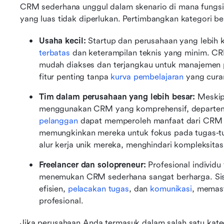
CRM sederhana unggul dalam skenario di mana fungsi 
yang luas tidak diperlukan. Pertimbangkan kategori ber
Usaha kecil:
 Startup dan perusahaan yang lebih k
terbatas
 dan keterampilan teknis yang minim. C
mudah diakses dan terjangkau untuk manajemen p
fitur penting tanpa 
kurva pembelajaran
 yang cura
Tim dalam perusahaan yang lebih besar:
 Meskip
menggunakan CRM yang komprehensif, departemen
pelanggan
 dapat memperoleh manfaat dari CRM s
memungkinkan mereka untuk fokus pada tugas-tug
alur kerja unik mereka, menghindari kompleksita
Freelancer dan solopreneur: 
Profesional individu
menemukan CRM sederhana sangat berharga. Sist
efisien, 
pelacakan tugas
, dan 
komunikasi
, memast
profesional.
Jika perusahaan Anda termasuk dalam salah satu kate