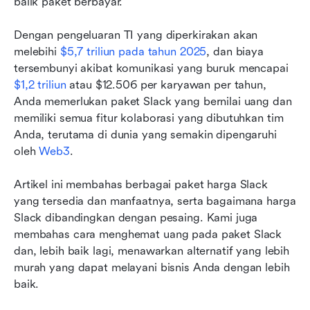
balik paket berbayar.
FAQ harga Slack
Dengan pengeluaran TI yang diperkirakan akan 
Optimalkan bisnis Anda dengan Lark
melebihi 
$5,7 triliun pada tahun 2025
, dan biaya 
tersembunyi akibat komunikasi yang buruk mencapai 
$1,2 triliun
 atau $12.506 per karyawan per tahun, 
Anda memerlukan paket Slack yang bernilai uang dan 
memiliki semua fitur kolaborasi yang dibutuhkan tim 
Anda, terutama di dunia yang semakin dipengaruhi 
oleh 
Web3
.
Artikel ini membahas berbagai paket harga Slack 
yang tersedia dan manfaatnya, serta bagaimana harga 
Slack dibandingkan dengan pesaing. Kami juga 
membahas cara menghemat uang pada paket Slack 
dan, lebih baik lagi, menawarkan alternatif yang lebih 
murah yang dapat melayani bisnis Anda dengan lebih 
baik.