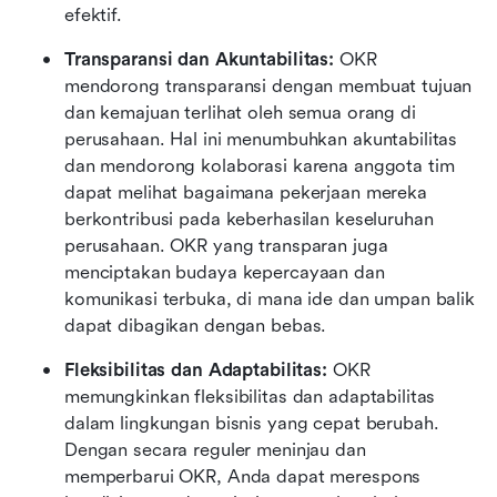
efektif.
Transparansi dan Akuntabilitas:
 OKR 
mendorong transparansi dengan membuat tujuan 
dan kemajuan terlihat oleh semua orang di 
perusahaan. Hal ini menumbuhkan akuntabilitas 
dan mendorong kolaborasi karena anggota tim 
dapat melihat bagaimana pekerjaan mereka 
berkontribusi pada keberhasilan keseluruhan 
perusahaan. OKR yang transparan juga 
menciptakan budaya kepercayaan dan 
komunikasi terbuka, di mana ide dan umpan balik 
dapat dibagikan dengan bebas.
Fleksibilitas dan Adaptabilitas:
 OKR 
memungkinkan fleksibilitas dan adaptabilitas 
dalam lingkungan bisnis yang cepat berubah. 
Dengan secara reguler meninjau dan 
memperbarui OKR, Anda dapat merespons 