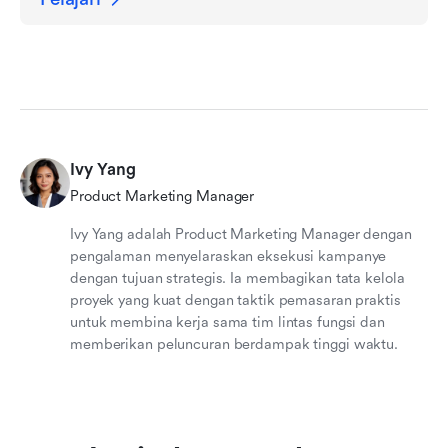
Ivy Yang
Product Marketing Manager
Ivy Yang adalah Product Marketing Manager dengan
pengalaman menyelaraskan eksekusi kampanye
dengan tujuan strategis. Ia membagikan tata kelola
proyek yang kuat dengan taktik pemasaran praktis
untuk membina kerja sama tim lintas fungsi dan
memberikan peluncuran berdampak tinggi waktu.