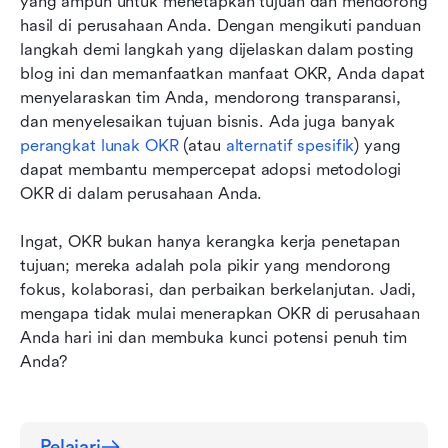
yang ampuh untuk menetapkan tujuan dan mendorong 
hasil di perusahaan Anda. Dengan mengikuti panduan 
langkah demi langkah yang dijelaskan dalam posting 
blog ini dan memanfaatkan manfaat OKR, Anda dapat 
menyelaraskan tim Anda, mendorong transparansi, 
dan menyelesaikan tujuan bisnis. Ada juga banyak 
perangkat lunak OKR
 (atau 
alternatif spesifik
) yang 
dapat membantu mempercepat adopsi metodologi 
OKR di dalam perusahaan Anda.
Ingat, OKR bukan hanya kerangka kerja penetapan 
tujuan; mereka adalah pola pikir yang mendorong 
fokus, kolaborasi, dan perbaikan berkelanjutan. Jadi, 
mengapa tidak mulai menerapkan OKR di perusahaan 
Anda hari ini dan membuka kunci potensi penuh tim 
Anda?
Pelajari