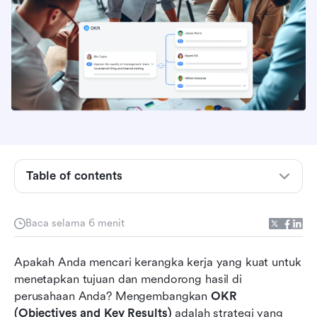
Table of contents
Langkah 1: Tetapkan Tujuan yang Jelas
Baca selama 6 menit
Langkah 2: Identifikasi Hasil Utama
Apakah Anda mencari kerangka kerja yang kuat untuk 
Langkah 3: Menurunkan OKR
menetapkan tujuan dan mendorong hasil di 
perusahaan Anda? Mengembangkan 
OKR 
Langkah 4: Tinjau dan Perbarui Secara Berkala
(Objectives and Key Results)
 adalah strategi yang 