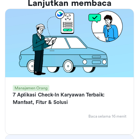
Lanjutkan membaca
Manajemen Orang
7 Aplikasi Check-In Karyawan Terbaik:
Manfaat, Fitur & Solusi
Baca selama 16 menit