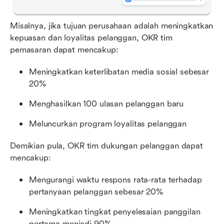
Misalnya, jika tujuan perusahaan adalah meningkatkan 
kepuasan dan loyalitas pelanggan, OKR tim 
pemasaran dapat mencakup:
Meningkatkan keterlibatan media sosial sebesar 
20%
Menghasilkan 100 ulasan pelanggan baru
Meluncurkan program loyalitas pelanggan
Demikian pula, OKR tim dukungan pelanggan dapat 
mencakup:
Mengurangi waktu respons rata-rata terhadap 
pertanyaan pelanggan sebesar 20%
Meningkatkan tingkat penyelesaian panggilan 
pertama menjadi 90%