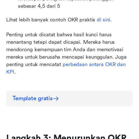
sebesar 4,5 dari 5
Lihat lebih banyak contoh OKR praktis 
di sini
.
Penting untuk dicatat bahwa hasil kunci harus 
menantang tetapi dapat dicapai. Mereka harus 
mendorong kemampuan tim Anda dan memotivasi 
mereka untuk berusaha mencapai keunggulan. Juga 
penting untuk mencatat 
perbedaan antara OKR dan 
KPI
.
Template gratis
Langkah 3: Menurunkan OKR