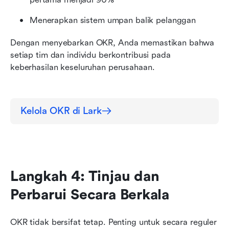
Menerapkan sistem umpan balik pelanggan
Dengan menyebarkan OKR, Anda memastikan bahwa 
setiap tim dan individu berkontribusi pada 
keberhasilan keseluruhan perusahaan.
Kelola OKR di Lark
Langkah 4: Tinjau dan 
Perbarui Secara Berkala
OKR tidak bersifat tetap. Penting untuk secara reguler 