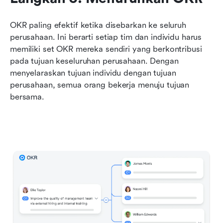
OKR paling efektif ketika disebarkan ke seluruh 
perusahaan. Ini berarti setiap tim dan individu harus 
memiliki set OKR mereka sendiri yang berkontribusi 
pada tujuan keseluruhan perusahaan. Dengan 
menyelaraskan tujuan individu dengan tujuan 
perusahaan, semua orang bekerja menuju tujuan 
bersama.