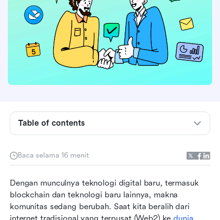
Table of contents
Apa itu komunitas Web3? Definisi utama, fitur
inti, dan jenis-jenisnya
Baca selama 16 menit
Membangun komunitas Web3 yang sukses:
Dengan munculnya teknologi digital baru, termasuk 
Panduan praktis
blockchain dan teknologi baru lainnya, makna 
Penjelajahan mendalam tentang platform
komunitas sedang berubah. Saat kita beralih dari 
terbaik untuk komunitas Web3
internet tradisional yang terpusat (Web2) ke 
dunia 