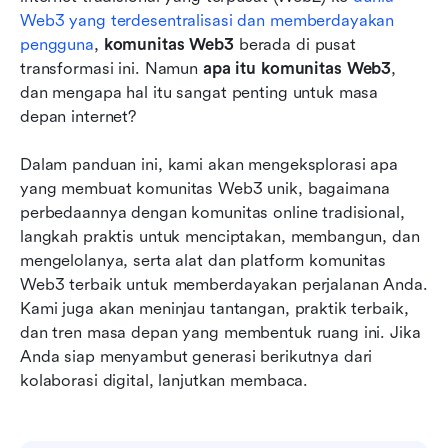
Web3 yang terdesentralisasi dan memberdayakan 
Bagaimana Lark memberdayakan komunitas
pengguna
, 
komunitas Web3
 berada di pusat 
Web3: Platform kolaborasi generasi berikutnya
transformasi ini. Namun 
apa itu komunitas Web3
, 
dan mengapa hal itu sangat penting untuk masa 
Manajemen komunitas Web3: Tantangan,
depan internet?
praktik terbaik, dan tren masa depan
Kesimpulan: Perjalanan Anda dalam komunitas
Dalam panduan ini, kami akan mengeksplorasi apa 
Web3
yang membuat komunitas Web3 unik, bagaimana 
perbedaannya dengan komunitas online tradisional, 
Bacaan terkait
langkah praktis untuk menciptakan, membangun, dan 
mengelolanya, serta alat dan platform komunitas 
Web3 terbaik untuk memberdayakan perjalanan Anda. 
Kami juga akan meninjau tantangan, praktik terbaik, 
dan tren masa depan yang membentuk ruang ini. Jika 
Anda siap menyambut generasi berikutnya dari 
kolaborasi digital, lanjutkan membaca.