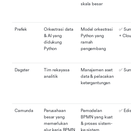
skala besar
Prefek
Orkestrasi data 
Model orkestrasi 
✅ Sum
& AI yang 
Python yang 
+ Clou
didukung 
ramah 
Python
pengembang
Dagster
Tim rekayasa 
Manajemen aset 
✅ Sum
analitik
data & pelacakan 
ketergantungan
Camunda
Perusahaan 
Pemodelan 
✅ Edi
besar yang 
BPMN yang kuat 
memerlukan 
& proses sistem-
alur kerja BPMN
ke-sistem