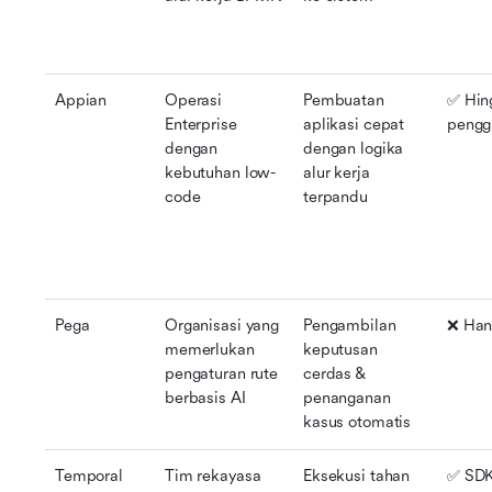
Appian
Operasi 
Pembuatan 
✅ Hing
Enterprise 
aplikasi cepat 
pengg
dengan 
dengan logika 
kebutuhan low-
alur kerja 
code
terpandu
Pega
Organisasi yang 
Pengambilan 
❌ Han
memerlukan 
keputusan 
pengaturan rute 
cerdas & 
berbasis AI
penanganan 
kasus otomatis
Temporal
Tim rekayasa 
Eksekusi tahan 
✅ SDK