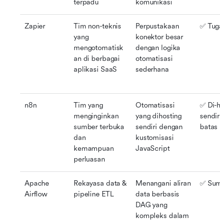
terpadu
komunikasi
Zapier
Tim non-teknis 
Perpustakaan 
✅ Tug
yang 
konektor besar 
mengotomatisk
dengan logika 
an di berbagai 
otomatisasi 
aplikasi SaaS
sederhana
n8n
Tim yang 
Otomatisasi 
✅ Di-h
menginginkan 
yang dihosting 
sendir
sumber terbuka 
sendiri dengan 
batas
dan 
kustomisasi 
kemampuan 
JavaScript
perluasan
Apache 
Rekayasa data & 
Menangani aliran 
✅ Sum
Airflow
pipeline ETL
data berbasis 
DAG yang 
kompleks dalam 