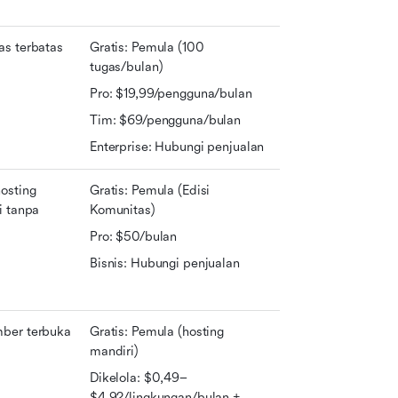
as terbatas
Gratis: Pemula (100 
tugas/bulan)
Pro: $19,99/pengguna/bulan
Tim: $69/pengguna/bulan
Enterprise: Hubungi penjualan
osting 
Gratis: Pemula (Edisi 
i tanpa 
Komunitas)
Pro: $50/bulan
Bisnis: Hubungi penjualan
ber terbuka
Gratis: Pemula (hosting 
mandiri)
Dikelola: $0,49–
$4,92/lingkungan/bulan + 