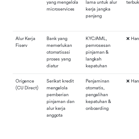
yang mengelola 
lama untuk alur 
terbu
microservices
kerja jangka 
panjang
Alur Kerja 
Bank yang 
KYC/AML, 
❌ Han
Fiserv
memerlukan 
pemrosesan 
otomatisasi 
pinjaman & 
proses yang 
langkah 
diatur
kepatuhan
Origence 
Serikat kredit 
Penjaminan 
❌ Han
(CU Direct)
mengelola 
otomatis, 
pemberian 
pengalihan 
pinjaman dan 
kepatuhan & 
alur kerja 
onboarding
anggota