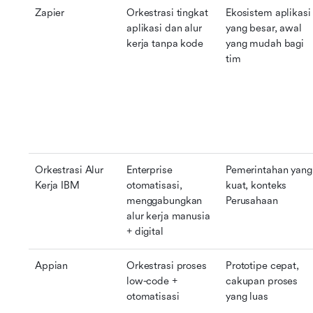
Zapier
Orkestrasi tingkat 
Ekosistem aplikasi 
aplikasi dan alur 
yang besar, awal 
kerja tanpa kode
yang mudah bagi 
tim
Orkestrasi Alur 
Enterprise 
Pemerintahan yang 
Kerja IBM
otomatisasi, 
kuat, konteks 
menggabungkan 
Perusahaan
alur kerja manusia 
+ digital
Appian
Orkestrasi proses 
Prototipe cepat, 
low-code + 
cakupan proses 
otomatisasi
yang luas