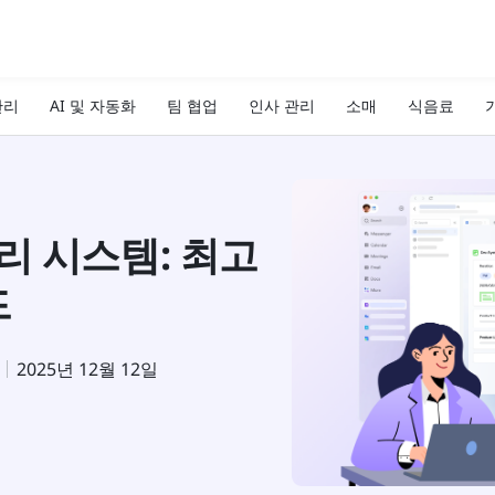
관리
AI 및 자동화
팀 협업
인사 관리
소매
식음료
기
리 시스템: 최고
드
2025년 12월 12일