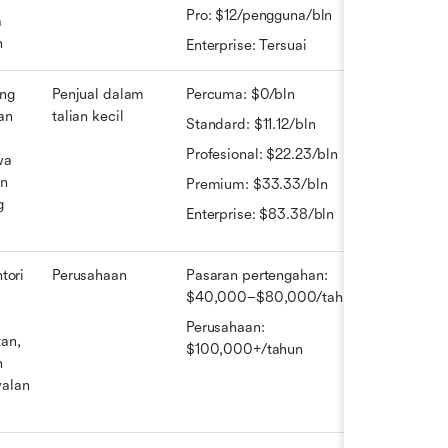
Pro: $12/pengguna/bln
 
h
Enterprise: Tersuai
ng 
Penjual dalam 
Percuma: $0/bln
n 
talian kecil
Standard: $11.12/bln
Profesional: $22.23/bln
a 
n 
Premium: $33.33/bln
 
Enterprise: $83.38/bln
tori 
Perusahaan
Pasaran pertengahan: 
$40,000–$80,000/tahun
Perusahaan: 
an, 
$100,000+/tahun
 
alan 