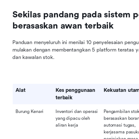
Sekilas pandang pada sistem p
berasaskan awan terbaik
Panduan menyeluruh ini menilai 10 penyelesaian pengur
mulakan dengan membentangkan 5 platform teratas ya
dan kawalan stok. 
Alat
Kes penggunaan 
Kekuatan uta
terbaik
Burung Kenari
Inventori dan operasi 
Pengambilan stok
yang dipacu oleh 
berasaskan boran
aliran kerja
automasi tugas, 
kerjasama pasuka
penjejakan masa 