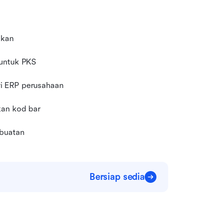
ukan
 untuk PKS
ri ERP perusahaan
kan kod bar
mbuatan
Bersiap sedia