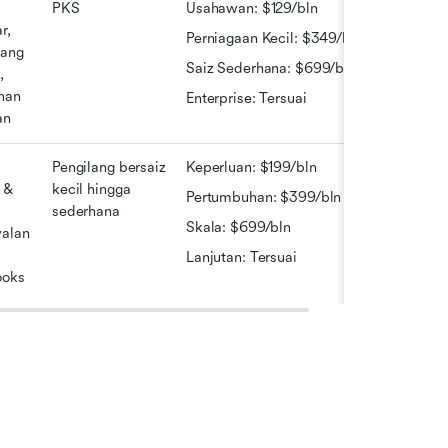
PKS
Usahawan: $129/bln
, 
Perniagaan Kecil: $349/bln
ang 
Saiz Sederhana: $699/bln
 
an 
Enterprise: Tersuai
an
Pengilang bersaiz 
Keperluan: $199/bln
& 
kecil hingga 
Pertumbuhan: $399/bln
sederhana
Skala: $699/bln
alan 
Lanjutan: Tersuai
ooks