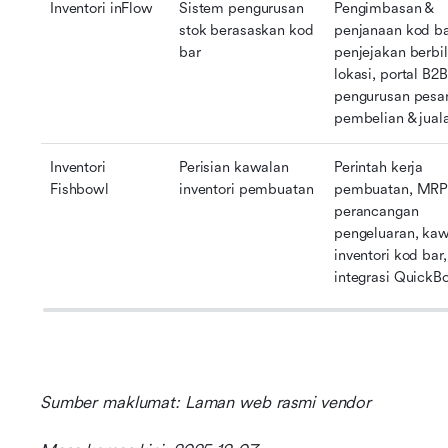
Inventori inFlow
Sistem pengurusan 
Pengimbasan & 
stok berasaskan kod 
penjanaan kod bar
bar
penjejakan berbil
lokasi, portal B2B,
pengurusan pesan
pembelian & jual
Inventori 
Perisian kawalan 
Perintah kerja 
Fishbowl
inventori pembuatan
pembuatan, MRP 
perancangan 
pengeluaran, kaw
inventori kod bar, 
integrasi QuickB
Sumber maklumat: Laman web rasmi vendor