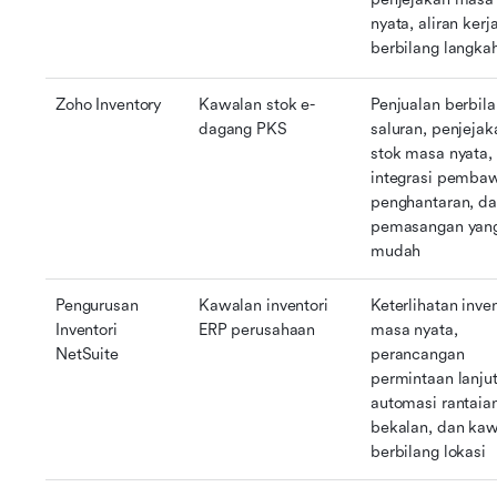
nyata, aliran kerja
berbilang langka
Zoho Inventory
Kawalan stok e-
Penjualan berbila
dagang PKS
saluran, penjejaka
stok masa nyata, 
integrasi pembaw
penghantaran, da
pemasangan yang
mudah
Pengurusan 
Kawalan inventori 
Keterlihatan inven
Inventori 
ERP perusahaan
masa nyata, 
NetSuite
perancangan 
permintaan lanjut
automasi rantaian
bekalan, dan kaw
berbilang lokasi