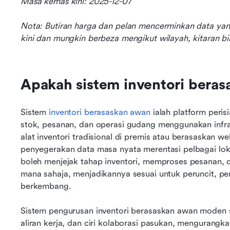
Masa kemas kini: 2025-12-07
Nota: Butiran harga dan pelan mencerminkan data yan
kini dan mungkin berbeza mengikut wilayah, kitaran bil
Apakah sistem inventori bera
Sistem 
inventori berasaskan awan
 ialah platform per
stok, pesanan, dan operasi gudang menggunakan infra
alat inventori tradisional di premis atau berasaskan 
penyegerakan data masa nyata merentasi pelbagai lokas
boleh menjejak tahap inventori, memproses pesanan,
mana sahaja, menjadikannya sesuai untuk peruncit, pe
berkembang.
Sistem pengurusan inventori berasaskan awan moden 
aliran kerja, dan ciri kolaborasi pasukan, mengurangk