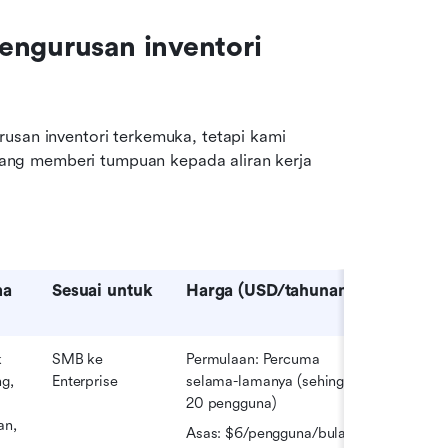
engurusan inventori 
usan inventori terkemuka, tetapi kami 
ng memberi tumpuan kepada aliran kerja 
ma
Sesuai untuk
Harga (USD/tahunan)
 
SMB ke 
Permulaan: Percuma 
g, 
Enterprise
selama-lamanya (sehingga 
20 pengguna)
n, 
Asas: $6/pengguna/bulan