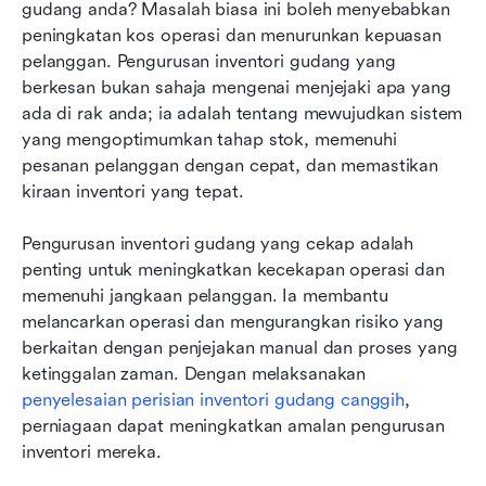
Amalan terbaik untuk mengekalkan ketepatan
gudang anda? Masalah biasa ini boleh menyebabkan 
inventori
peningkatan kos operasi dan menurunkan kepuasan 
pelanggan. Pengurusan inventori gudang yang 
Trend masa depan yang membentuk
berkesan bukan sahaja mengenai menjejaki apa yang 
pengurusan inventori gudang
ada di rak anda; ia adalah tentang mewujudkan sistem 
yang mengoptimumkan tahap stok, memenuhi 
Kesimpulan
pesanan pelanggan dengan cepat, dan memastikan 
Soalan Lazim
kiraan inventori yang tepat.
Bacaan berkaitan
Pengurusan inventori gudang yang cekap adalah 
penting untuk meningkatkan kecekapan operasi dan 
memenuhi jangkaan pelanggan. Ia membantu 
melancarkan operasi dan mengurangkan risiko yang 
berkaitan dengan penjejakan manual dan proses yang 
ketinggalan zaman. Dengan melaksanakan 
penyelesaian perisian inventori gudang canggih
, 
perniagaan dapat meningkatkan amalan pengurusan 
inventori mereka.