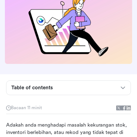
Prinsip utama pengurusan inventori gudang
yang berkesan
Cabaran biasa dalam pengurusan inventori
Peranan perisian inventori gudang dalam
pengurusan rantaian bekalan
Table of contents
Strategi untuk pengurusan inventori gudang
yang berkesan
Bacaan 11 minit
Petunjuk prestasi utama untuk pengurusan
Adakah anda menghadapi masalah kekurangan stok, 
inventori gudang
inventori berlebihan, atau rekod yang tidak tepat di 