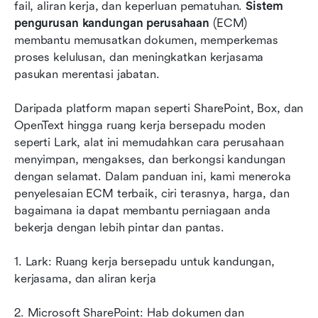
8 Sistem pengurusan kandungan perusahaan
fail, aliran kerja, dan keperluan pematuhan. 
Sistem 
teratas
pengurusan kandungan perusahaan
 (ECM) 
membantu memusatkan dokumen, memperkemas 
Bagaimana memilih sistem pengurusan
proses kelulusan, dan meningkatkan kerjasama 
kandungan perusahaan yang tepat
pasukan merentasi jabatan. 
Mengapa sistem ECM penting untuk
Daripada platform mapan seperti SharePoint, Box, dan 
perusahaan moden
OpenText hingga ruang kerja bersepadu moden 
Kesimpulan
seperti Lark, alat ini memudahkan cara perusahaan 
menyimpan, mengakses, dan berkongsi kandungan 
Soalan Lazim
dengan selamat. Dalam panduan ini, kami meneroka 
penyelesaian ECM terbaik, ciri terasnya, harga, dan 
Bacaan berkaitan
bagaimana ia dapat membantu perniagaan anda 
bekerja dengan lebih pintar dan pantas.
1. Lark: Ruang kerja bersepadu untuk kandungan, 
kerjasama, dan aliran kerja
2. Microsoft SharePoint: Hab dokumen dan 