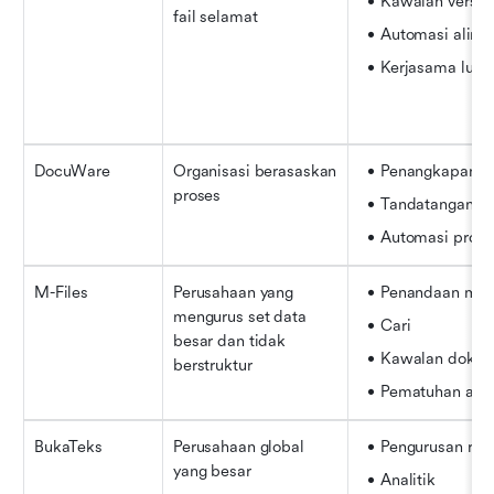
Kawalan versi
fail selamat
Automasi aliran
Kerjasama luar
DocuWare
Organisasi berasaskan 
Penangkapan 
proses
Tandatangan dig
Automasi prose
M-Files
Perusahaan yang 
Penandaan met
mengurus set data 
Cari
besar dan tidak 
Kawalan doku
berstruktur
Pematuhan audi
BukaTeks
Perusahaan global 
Pengurusan rek
yang besar
Analitik