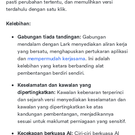
pasti perubahan tertentu, dan memulihkan versi 
terdahulu dengan satu klik.
Kelebihan:
Gabungan tiada tandingan:
 Gabungan 
mendalam dengan Lark menyediakan aliran kerja 
yang bersatu, menghapuskan pertukaran aplikasi 
dan 
mempermudah kerjasama
. Ini adalah 
kelebihan yang ketara berbanding alat 
pembentangan berdiri sendiri.
Keselamatan dan kawalan yang 
dipertingkatkan:
 Kawalan kebenaran terperinci 
dan sejarah versi menyediakan keselamatan dan 
kawalan yang dipertingkatkan ke atas 
kandungan pembentangan, menjadikannya 
sesuai untuk maklumat perniagaan yang sensitif.
Kecekapan berkuasa AI:
 Ciri-ciri berkuasa AI 