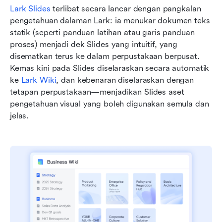
Lark Slides
 terlibat secara lancar dengan pangkalan 
pengetahuan dalaman Lark: ia menukar dokumen teks 
statik (seperti panduan latihan atau garis panduan 
proses) menjadi dek Slides yang intuitif, yang 
disematkan terus ke dalam perpustakaan berpusat. 
Kemas kini pada Slides diselaraskan secara automatik 
ke 
Lark Wiki
, dan kebenaran diselaraskan dengan 
tetapan perpustakaan—menjadikan Slides aset 
pengetahuan visual yang boleh digunakan semula dan 
jelas.