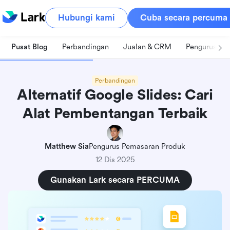
Hubungi kami
Cuba secara percuma
Pusat Blog
Perbandingan
Jualan & CRM
Pengurusan 
Perbandingan
Alternatif Google Slides: Cari
Alat Pembentangan Terbaik
Matthew Sia
Pengurus Pemasaran Produk
12 Dis 2025
Gunakan Lark secara PERCUMA