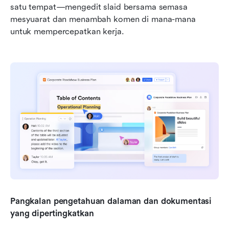
satu tempat—mengedit slaid bersama semasa 
mesyuarat dan menambah komen di mana-mana 
untuk mempercepatkan kerja.
Pangkalan pengetahuan dalaman dan dokumentasi 
yang dipertingkatkan