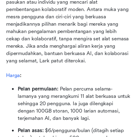
pasukan atau individu yang mencari alat 
pembentangan kolaboratif moden. Antara muka yang 
mesra pengguna dan ciri-ciri yang berkuasa 
menjadikannya pilihan menarik bagi mereka yang 
mahukan pengalaman pembentangan yang lebih 
cekap dan kolaboratif, tanpa mengira set alat semasa 
mereka. Jika anda menghargai aliran kerja yang 
dipermudahkan, bantuan berkuasa AI, dan kolaborasi 
yang selamat, Lark patut diterokai.
Harga
:
Pelan permulaan: 
Pelan percuma selama-
lamanya yang merangkumi 11 alat berkuasa untuk 
sehingga 20 pengguna. Ia juga dilengkapi 
dengan 100GB storan, 1000 larian automasi, 
terjemahan AI, dan banyak lagi.
Pelan asas:
 $6/pengguna/bulan (ditagih setiap 