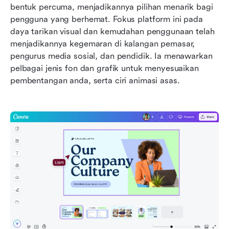
bentuk percuma, menjadikannya pilihan menarik bagi 
pengguna yang berhemat. Fokus platform ini pada 
daya tarikan visual dan kemudahan penggunaan telah 
menjadikannya kegemaran di kalangan pemasar, 
pengurus media sosial, dan pendidik. Ia menawarkan 
pelbagai jenis fon dan grafik untuk menyesuaikan 
pembentangan anda, serta ciri animasi asas.