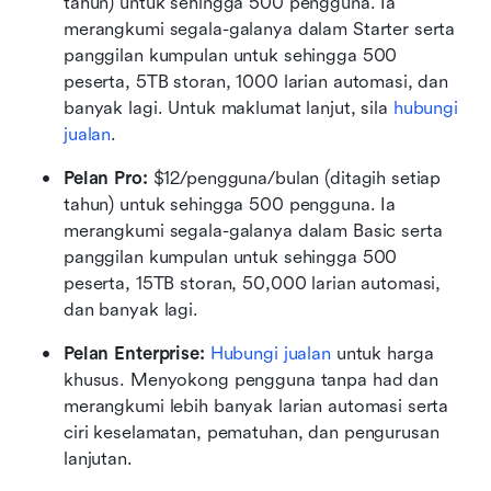
tahun) untuk sehingga 500 pengguna. Ia 
merangkumi segala-galanya dalam Starter serta 
panggilan kumpulan untuk sehingga 500 
peserta, 5TB storan, 1000 larian automasi, dan 
banyak lagi. Untuk maklumat lanjut, sila 
hubungi 
jualan
.
Pelan Pro: 
$12/pengguna/bulan (ditagih setiap 
tahun) untuk sehingga 500 pengguna. Ia 
merangkumi segala-galanya dalam Basic serta 
panggilan kumpulan untuk sehingga 500 
peserta, 15TB storan, 50,000 larian automasi, 
dan banyak lagi.
Pelan Enterprise: 
Hubungi jualan
 untuk harga 
khusus. Menyokong pengguna tanpa had dan 
merangkumi lebih banyak larian automasi serta 
ciri keselamatan, pematuhan, dan pengurusan 
lanjutan.