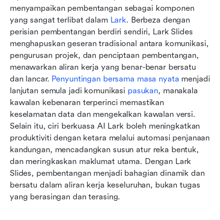
menyampaikan pembentangan sebagai komponen 
yang sangat terlibat dalam 
Lark
. Berbeza dengan 
perisian pembentangan berdiri sendiri, Lark Slides 
menghapuskan geseran tradisional antara komunikasi, 
pengurusan projek, dan penciptaan pembentangan, 
menawarkan aliran kerja yang benar-benar bersatu 
dan lancar. 
Penyuntingan bersama masa nyata
 menjadi 
lanjutan semula jadi komunikasi 
pasukan
, manakala 
kawalan kebenaran terperinci memastikan 
keselamatan data dan mengekalkan kawalan versi. 
Selain itu, ciri berkuasa AI Lark boleh meningkatkan 
produktiviti dengan ketara melalui automasi penjanaan 
kandungan, mencadangkan susun atur reka bentuk, 
dan meringkaskan maklumat utama. Dengan Lark 
Slides, pembentangan menjadi bahagian dinamik dan 
bersatu dalam aliran kerja keseluruhan, bukan tugas 
yang berasingan dan terasing.