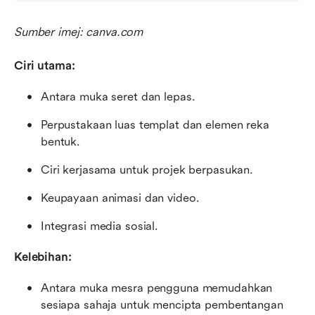
Sumber imej: canva.com
Ciri utama:
Antara muka seret dan lepas.
Perpustakaan luas templat dan elemen reka 
bentuk.
Ciri kerjasama untuk projek berpasukan.
Keupayaan animasi dan video.
Integrasi media sosial.
Kelebihan:
Antara muka mesra pengguna memudahkan 
sesiapa sahaja untuk mencipta pembentangan 