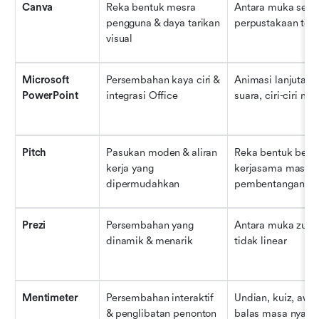
Canva
Reka bentuk mesra 
Antara muka seret 
pengguna & daya tarikan 
perpustakaan temp
visual
Microsoft 
Persembahan kaya ciri & 
Animasi lanjutan,
PowerPoint
integrasi Office
suara, ciri-ciri me
Pitch
Pasukan moden & aliran 
Reka bentuk beras
kerja yang 
kerjasama masa nya
dipermudahkan
pembentangan
Prezi
Persembahan yang 
Antara muka zum, 
dinamik & menarik
tidak linear
Mentimeter
Persembahan interaktif 
Undian, kuiz, awa
& penglibatan penonton
balas masa nyata