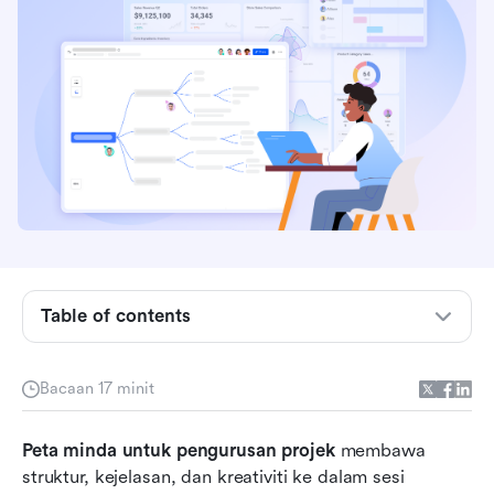
Apakah peta minda dalam pengurusan projek?
Penggunaan utama peta minda sepanjang kitar
Table of contents
hayat projek
Elemen penting dalam peta minda pengurusan
Bacaan 17 minit
projek
Gunakan Lark untuk merancang laluan yang
Peta minda untuk pengurusan projek
 membawa 
perlu diikuti oleh projek
struktur, kejelasan, dan kreativiti ke dalam sesi 