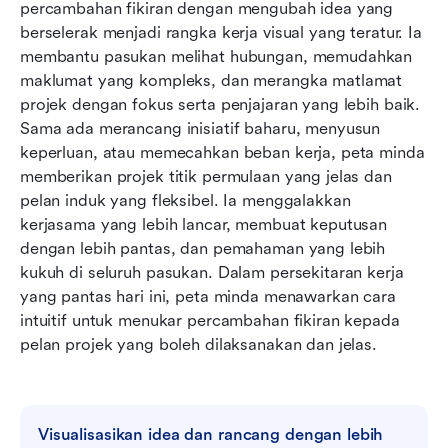
percambahan fikiran dengan mengubah idea yang 
Bonus: Templat peta minda sedia guna Lark
berselerak menjadi rangka kerja visual yang teratur. Ia 
Mengapa peta minda berfungsi dengan begitu
membantu pasukan melihat hubungan, memudahkan 
baik untuk pengurusan projek
maklumat yang kompleks, dan merangka matlamat 
projek dengan fokus serta penjajaran yang lebih baik. 
Kesimpulan
Sama ada merancang inisiatif baharu, menyusun 
keperluan, atau memecahkan beban kerja, peta minda 
Soalan Lazim
memberikan projek titik permulaan yang jelas dan 
Bacaan berkaitan
pelan induk yang fleksibel. Ia menggalakkan 
kerjasama yang lebih lancar, membuat keputusan 
dengan lebih pantas, dan pemahaman yang lebih 
kukuh di seluruh pasukan. Dalam persekitaran kerja 
yang pantas hari ini, peta minda menawarkan cara 
intuitif untuk menukar percambahan fikiran kepada 
pelan projek yang boleh dilaksanakan dan jelas.
Visualisasikan idea dan rancang dengan lebih 