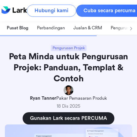
Hubungi kami
Cuba secara percuma
Pusat Blog
Perbandingan
Jualan & CRM
Pengurusan 
Pengurusan Projek
Peta Minda untuk Pengurusan
Projek: Panduan, Templat &
Contoh
Ryan Tanner
Pakar Pemasaran Produk
18 Dis 2025
Gunakan Lark secara PERCUMA