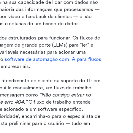
á na sua capacidade de lidar com dados não 
 maioria das informações que processamos — 
por vídeo e feedback de clientes — é não 
nhas e colunas de um banco de dados.
 estruturados para funcionar. Os fluxos de 
uagem de grande porte (LLMs) para “ler” e 
ariáveis necessárias para acionar uma 
 o 
software de automação com IA para fluxos 
 empresariais.
atendimento ao cliente ou suporte de TI: em 
buí-la manualmente, um fluxo de trabalho 
ma mensagem como 
“Não consigo entrar no 
e erro 404.”
 O fluxo de trabalho entende 
elacionado a um software específico, 
ridade”, encaminha-o para o especialista de 
sta preliminar para o usuário — tudo em 