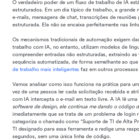
O verdadeiro poder de um fluxo de trabalho de IA est
estruturados. Em um dia típico de trabalho, a grande
e-mails, mensagens de chat, transcrições de reuniões 
estruturada. Ela não se encaixa perfeitamente nas li
Os mecanismos tradicionais de automação exigem dados
trabalho com IA, no entanto, utilizam modelos de ling
compreender entradas não estruturadas, extraindo as v
sequência automatizada, de forma semelhante ao que
de trabalho mais inteligentes
 faz em outros processos
Vamos analisar como isso funciona na prática para um 
vez de uma pessoa ler cada solicitação recebida e atri
com IA intercepta o e-mail em texto livre. A IA lê u
software de design, ele continua me dando o código d
imediatamente que se trata de um problema de login r
categoriza o chamado como “Suporte de TI de Alta Prio
TI designado para essa ferramenta e redige uma respo
segundos, sem uma única linha de código.