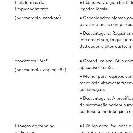
Plataformas de 
• Público-alvo: grandes En
Empreendimento
legados locais.
(por exemplo, Workato)
• Capacidades: oferece gov
para ambientes complexos
• Desvantagens: Requer uma 
implementado, frequenteme
dedicados e altos custos in
conectores iPaaS
• Como funciona: Atua como 
aplicativos SaaS.
(por exemplo, Zapier, n8n)
• Melhor para: equipes co
tecnologia altamente fragm
colaboração.
• Desvantagens: A precifica
de automação podem aumenta
controlar à medida que o u
Espaços de trabalho 
• Público-alvo: Pequenas e
unificados
Enterprises, especialmente 