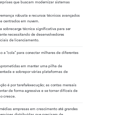
terprises que buscam modernizar sistemas 
ernança robusta e recursos técnicos avançados 
 e centrados em nuvem.
sobrecarga técnica significativa para ser 
nte necessitando de desenvolvedores 
iciais de licenciamento.
a “cola” para conectar milhares de diferentes 
mprometidas em manter uma pilha de 
entada e sobrepor várias plataformas de 
ção é por tarefa/execução; as contas mensais 
r de forma agressiva e se tornar difíceis de 
so cresce.
 médias empresas em crescimento até grandes 
equipes distribuídas que precisam de 