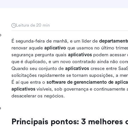
Leitura de 20 min
o
É segunda-feira de manhã, e um líder de 
departament
renovar aquele 
aplicativo
 que usamos no último trime
segurança pergunta quais 
aplicativos
 podem acessar d
que é duplicado, e um novo contratado ainda não conse
Quando seu conjunto de 
aplicativos
 cresce entre SaaS
solicitações rapidamente se tornam suposições, a meno
É aí que entra o 
software de gerenciamento de aplica
aplicativos
 visíveis, sob governança e continuamente 
desacelerar os negócios.
o
Principais pontos: 3 melhores 