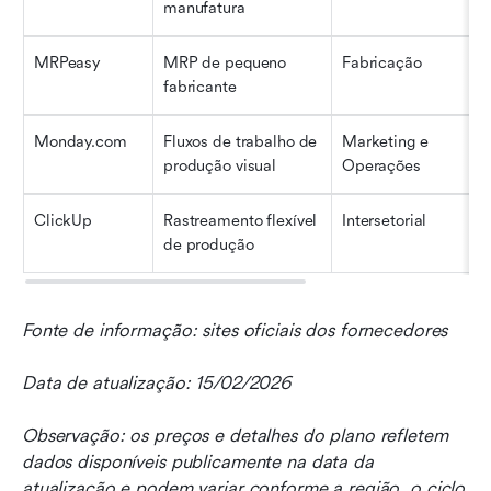
manufatura
MRPeasy
MRP de pequeno 
Fabricação
P
fabricante
a
Monday.com
Fluxos de trabalho de 
Marketing e 
P
produção visual
Operações
a
ClickUp
Rastreamento flexível 
Intersetorial
P
de produção
a
Fonte de informação: sites oficiais dos fornecedores
Data de atualização: 15/02/2026
Observação: os preços e detalhes do plano refletem 
dados disponíveis publicamente na data da 
atualização e podem variar conforme a região, o ciclo 