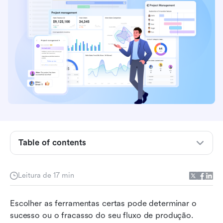
Principais pontos: 5 softwares para gestão de
produção
Visão geral: 5 melhores softwares para gestão
Table of contents
de produção
O que é software de gestão de produção?
Leitura de 17 min
Como o software de gestão de produção varia
Escolher as ferramentas certas pode determinar o 
de acordo com o setor
sucesso ou o fracasso do seu fluxo de produção. 