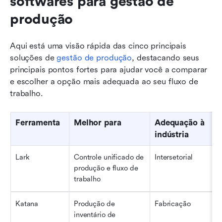
softwares para gestão de 
produção
Aqui está uma visão rápida das cinco principais 
soluções de 
gestão de produção
, destacando seus 
principais pontos fortes para ajudar você a comparar 
e escolher a opção mais adequada ao seu fluxo de 
trabalho.
Ferramenta
Melhor para
Adequação à 
P
indústria
Lark
Controle unificado de 
Intersetorial
P
produção e fluxo de 
a
trabalho
Katana
Produção de 
Fabricação
P
inventário de 
a