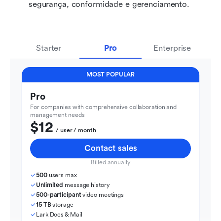
segurança, conformidade e gerenciamento.
Starter
Pro
Enterprise
MOST POPULAR
Pro
For companies with comprehensive collaboration and 
management needs
$12
  / user / month
Contact sales
Billed annually
500
 users max
Unlimited
 message history
500-participant
 video meetings
15 TB
 storage
Lark Docs & Mail