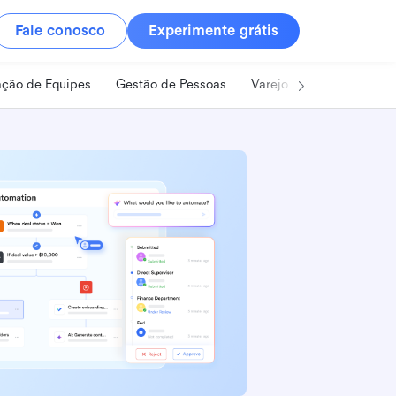
Fale conosco
Experimente grátis
ção de Equipes
Gestão de Pessoas
Varejo
Alimentos e B