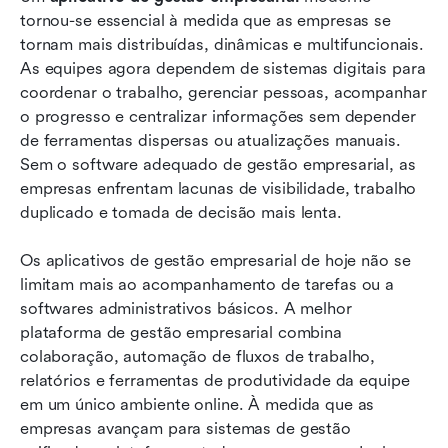
tornou-se essencial à medida que as empresas se 
Análise detalhada dos 12 melhores aplicativos
tornam mais distribuídas, dinâmicas e multifuncionais. 
de gestão empresarial
As equipes agora dependem de sistemas digitais para 
coordenar o trabalho, gerenciar pessoas, acompanhar 
Como escolher o aplicativo de gestão
o progresso e centralizar informações sem depender 
empresarial certo
de ferramentas dispersas ou atualizações manuais. 
Sem o software adequado de gestão empresarial, as 
Tendências futuras em aplicativos de gestão
empresas enfrentam lacunas de visibilidade, trabalho 
empresarial
duplicado e tomada de decisão mais lenta.
Conclusão
Os aplicativos de gestão empresarial de hoje não se 
Perguntas frequentes
limitam mais ao acompanhamento de tarefas ou a 
softwares administrativos básicos. A melhor 
Leitura relacionada
plataforma de gestão empresarial combina 
colaboração, automação de fluxos de trabalho, 
relatórios e ferramentas de produtividade da equipe 
em um único ambiente online. À medida que as 
empresas avançam para sistemas de gestão 