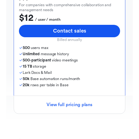
For companies with comprehensive collaboration and 
management needs
$12
  / user / month
Contact sales
Billed annually
500
 users max
Unlimited
 message history
500-participant
 video meetings
15 TB
 storage
Lark Docs & Mail
50k
 Base automation runs/month
20k
 rows per table in Base
View full pricing plans