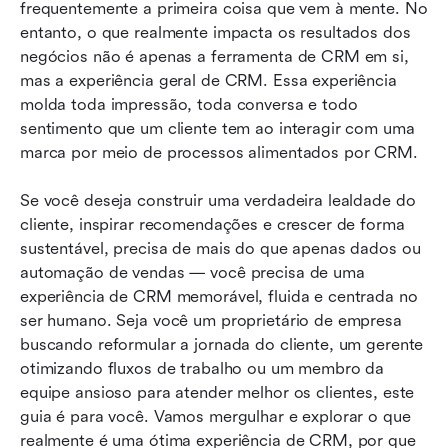
Lark e experiência em CRM: Como a
frequentemente a primeira coisa que vem à mente. No 
colaboração perfeita potencializa os resultados
entanto, o que realmente impacta os resultados dos 
negócios não é apenas a ferramenta de CRM em si, 
Conclusão
mas a experiência geral de CRM. Essa experiência 
molda toda impressão, toda conversa e todo 
Leitura relacionada
sentimento que um cliente tem ao interagir com uma 
marca por meio de processos alimentados por CRM.
Se você deseja construir uma verdadeira lealdade do 
cliente, inspirar recomendações e crescer de forma 
sustentável, precisa de mais do que apenas dados ou 
automação de vendas — você precisa de uma 
experiência de CRM memorável, fluida e centrada no 
ser humano. Seja você um proprietário de empresa 
buscando reformular a jornada do cliente, um gerente 
otimizando fluxos de trabalho ou um membro da 
equipe ansioso para atender melhor os clientes, este 
guia é para você. Vamos mergulhar e explorar o que 
realmente é uma ótima experiência de CRM, por que 