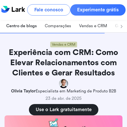
Fale conosco
Experimente grátis
Centro de blogs
Comparações
Vendas e CRM
Geren
Vendas e CRM
Experiência com CRM: Como
Elevar Relacionamentos com
Clientes e Gerar Resultados
O que é experiência com CRM e por que ela é
importante?
Olivia Taylor
Especialista em Marketing de Produto B2B
A evolução do CRM: da gestão de dados a
23 de abr. de 2025
experiências notáveis
Use o Lark gratuitamente
Vinculando a experiência do cliente à
lucratividade do negócio