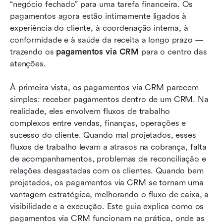
“negócio fechado” para uma tarefa financeira. Os 
CRM com execução em primeiro lugar com
pagamentos agora estão intimamente ligados à 
Lark
experiência do cliente, à coordenação interna, à 
Como avaliar as ferramentas de pagamento de
conformidade e à saúde da receita a longo prazo — 
CRM antes de se comprometer
trazendo os 
pagamentos via CRM
 para o centro das 
atenções.
Quem se beneficia dos fluxos de pagamento
simplificados dentro do Lark
À primeira vista, os pagamentos via CRM parecem 
simples: receber pagamentos dentro de um CRM. Na 
Conclusão
realidade, eles envolvem fluxos de trabalho 
Perguntas frequentes
complexos entre vendas, finanças, operações e 
sucesso do cliente. Quando mal projetados, esses 
Leitura relacionada
fluxos de trabalho levam a atrasos na cobrança, falta 
de acompanhamentos, problemas de reconciliação e 
relações desgastadas com os clientes. Quando bem 
projetados, os pagamentos via CRM se tornam uma 
vantagem estratégica, melhorando o fluxo de caixa, a 
visibilidade e a execução. Este guia explica como os 
pagamentos via CRM funcionam na prática, onde as 