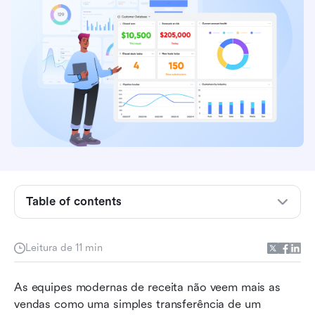
O que os pagamentos de CRM realmente
significam nas vendas do dia a dia?
Como as equipes lidam com integrações de
pagamento em CRM atualmente
Fluxos de pagamento comuns de CRM que
falham em grande escala
Table of contents
Recursos de pagamento de CRM que os
compradores realmente procuram
Leitura de 11 min
Onde as integrações de pagamento de CRM
fracamente conectadas falham
As equipes modernas de receita não veem mais as 
vendas como uma simples transferência de um 
Uma abordagem moderna: pagamentos de