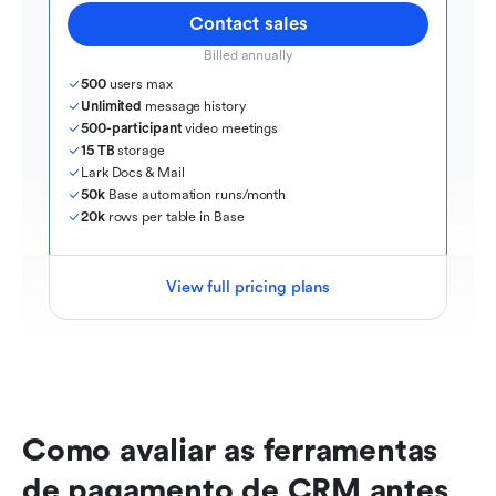
Contact sales
Billed annually
500
 users max
Unlimited
 message history
500-participant
 video meetings
15 TB
 storage
Lark Docs & Mail
50k
 Base automation runs/month
20k
 rows per table in Base
View full pricing plans
Como avaliar as ferramentas 
de pagamento de CRM antes 