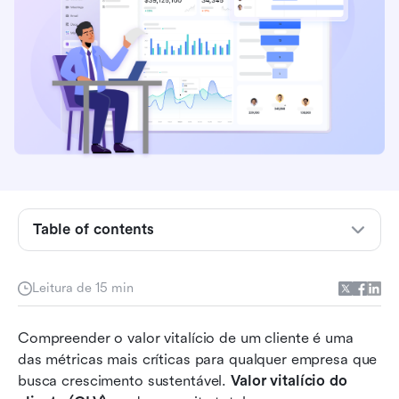
Qual é o valor do tempo de vida do cliente
(CLV)?
Por que o valor vitalício do cliente é importante
Table of contents
Desafios de CLV e como resolvê-los (com
colaboração mais inteligente)
Leitura de 15 min
Principais fatores que influenciam o valor
Compreender o valor vitalício de um cliente é uma 
vitalício do cliente
das métricas mais críticas para qualquer empresa que 
Melhores práticas para gerenciar o valor
busca crescimento sustentável. 
Valor vitalício do 
vitalício do cliente de forma eficaz