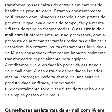
transforma nossas caixas de entrada em campos de 
Top 10 Ferramentas: Encontrando o Seu Melhor
batalha da produtividade. Estamos constantemente 
Assistente de E-mail com IA
equilibrando comunicações essenciais com prazos de 
projetos, o que leva à perda de tempo, fadiga mental 
Nosso veredito final: a unificação é o truque
e fluxos de trabalho fragmentados. O 
assistente de e-
definitivo para produtividade
mail com IA
 oferece uma solução promissora, com a 
proposta de automatizar tarefas rotineiras e eliminar a 
Conclusão
desordem. No entanto, muitas ferramentas individuais 
Perguntas frequentes
de IA não conseguem oferecer um impacto realmente 
transformador, especialmente para equipes. 
Leitura relacionada
Acreditamos que o verdadeiro poder da assistência 
de e-mail com IA não está em capacidades isoladas, 
mas na integração perfeita dentro de uma suíte de 
produtividade unificada, aprimorando 
fundamentalmente todo o seu fluxo de trabalho além 
da simples gestão de e-mails.
Os melhores assistentes de e-mail com IA em 