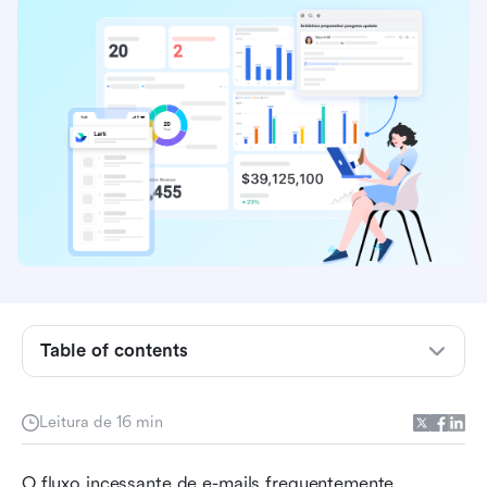
O que é um Assistente de E-mail com IA?
O que um Assistente de E-mail com IA pode
fazer?
Table of contents
O custo oculto de ferramentas fragmentadas:
Por que sua caixa de entrada ainda é
esmagadora
Leitura de 16 min
Como selecionamos os 10 principais assistentes
O fluxo incessante de e-mails frequentemente 
de e-mail com IA