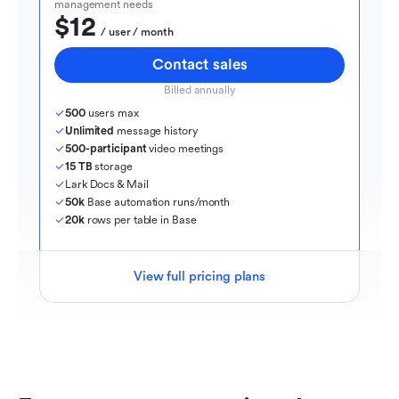
management needs
$12
  / user / month
Contact sales
Billed annually
500
 users max
Unlimited
 message history
500-participant
 video meetings
15 TB
 storage
Lark Docs & Mail
50k
 Base automation runs/month
20k
 rows per table in Base
View full pricing plans