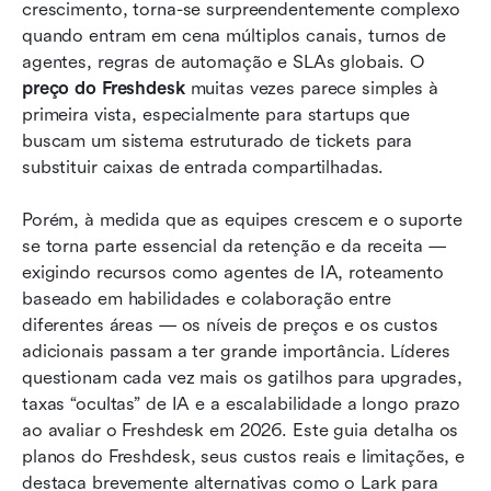
Qual plano de preços do Freshdesk se adapta a
crescimento, torna-se surpreendentemente complexo 
cada tipo de equipe
quando entram em cena múltiplos canais, turnos de 
agentes, regras de automação e SLAs globais. O 
Onde o preço do Freshdesk começa a parecer
preço do Freshdesk
 muitas vezes parece simples à 
limitante
primeira vista, especialmente para startups que 
buscam um sistema estruturado de tickets para 
Nova solução: Unir dados, diálogo e ação em
substituir caixas de entrada compartilhadas.
um único fluxo de trabalho no Lark
Lark vs Freshdesk: qual é melhor para sua
Porém, à medida que as equipes crescem e o suporte 
equipe
se torna parte essencial da retenção e da receita — 
exigindo recursos como agentes de IA, roteamento 
Conclusão
baseado em habilidades e colaboração entre 
diferentes áreas — os níveis de preços e os custos 
Perguntas frequentes
adicionais passam a ter grande importância. Líderes 
Leitura relacionada
questionam cada vez mais os gatilhos para upgrades, 
taxas “ocultas” de IA e a escalabilidade a longo prazo 
ao avaliar o Freshdesk em 2026. Este guia detalha os 
planos do Freshdesk, seus custos reais e limitações, e 
destaca brevemente alternativas como o Lark para 