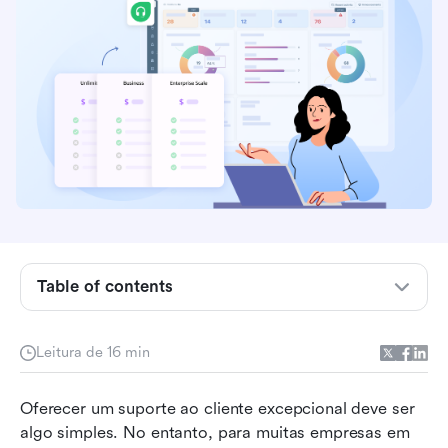
O que é o Freshdesk?
Preços da suíte Freshdesk 2026: O que cada
nível desbloqueia
Preços do Freshdesk para solução de
atendimento ao cliente
Table of contents
Preços do Freshdesk Omni para solução de
atendimento ao cliente
Leitura de 16 min
Preços do Freshdesk: complementos e custos
Oferecer um suporte ao cliente excepcional deve ser 
opcionais
algo simples. No entanto, para muitas empresas em 