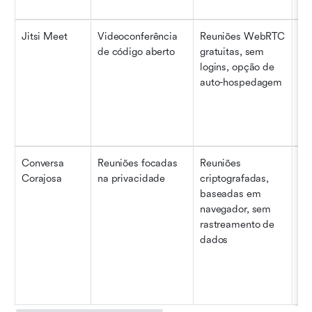
Jitsi Meet
Videoconferência 
Reuniões WebRTC 
Eq
de código aberto
gratuitas, sem 
pri
logins, opção de 
pr
auto-hospedagem
de
qu
pl
ab
Conversa 
Reuniões focadas 
Reuniões 
Usu
Corajosa
na privacidade
criptografadas, 
jor
baseadas em 
co
navegador, sem 
se
rastreamento de 
dados