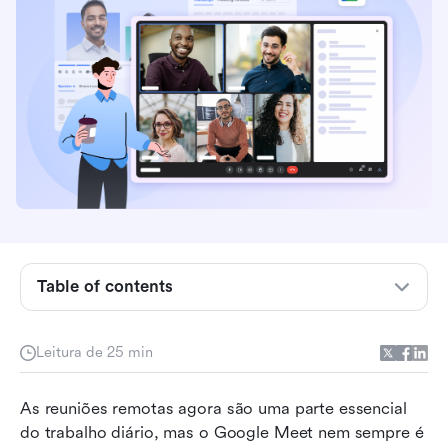
Principais pontos: 5 melhores alternativas ao
Google Meet
Prévia rápida: Principais alternativas ao Google
Table of contents
Meet em destaque
O que é o Google Meet?
Leitura de 25 min
7 razões pelas quais as equipes procuram
As reuniões remotas agora são uma parte essencial 
alternativas ao Google Meet
do trabalho diário, mas o Google Meet nem sempre é 