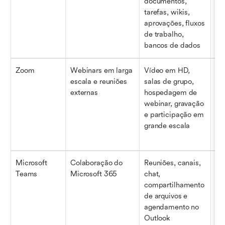
documentos, 
tarefas, wikis, 
aprovações, fluxos 
de trabalho, 
bancos de dados
Zoom
Webinars em larga 
Vídeo em HD, 
Ev
escala e reuniões 
salas de grupo, 
de
externas
hospedagem de 
de
webinar, gravação 
de
e participação em 
gr
grande escala
vir
Microsoft 
Colaboração do 
Reuniões, canais, 
As
Teams
Microsoft 365
chat, 
est
compartilhamento 
pa
de arquivos e 
Mi
agendamento no 
Outlook