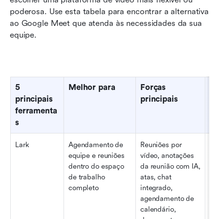
poderosa. Use esta tabela para encontrar a alternativa 
ao Google Meet que atenda às necessidades da sua 
equipe.
5 
Melhor para
Forças 
Ca
principais 
principais
id
ferramenta
s
Lark
Agendamento de 
Reuniões por 
As
equipe e reuniões 
vídeo, anotações 
qu
dentro do espaço 
da reunião com IA, 
co
de trabalho 
atas, chat 
di
completo
integrado, 
tra
agendamento de 
pr
calendário, 