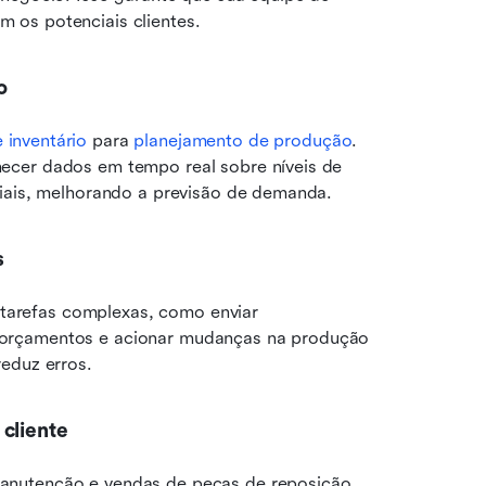
 os potenciais clientes.
o
 inventário
 para 
planejamento de produção
. 
ecer dados em tempo real sobre níveis de 
riais, melhorando a previsão de demanda.
s
tarefas complexas, como enviar 
orçamentos e acionar mudanças na produção 
reduz erros.
cliente
anutenção e vendas de peças de reposição 