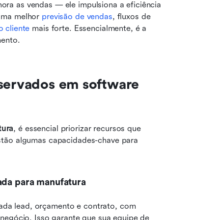
a as vendas — ele impulsiona a eficiência 
uma melhor 
previsão de vendas
, fluxos de 
o cliente
 mais forte. Essencialmente, é a 
mento.
servados em software 
tura
, é essencial priorizar recursos que 
stão algumas capacidades-chave para 
tada para manufatura
a lead, orçamento e contrato, com 
negócio. Isso garante que sua equipe de 