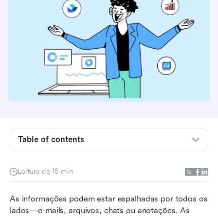
O que é o Microsoft Wiki App e por que as
equipes o utilizam?
Table of contents
Recursos do aplicativo Microsoft Wiki e como
eles apoiam sua equipe
Leitura de 18 min
As limitações ocultas do aplicativo Microsoft
Wiki que você precisa conhecer
As informações podem estar espalhadas por todos os 
As 8 melhores alternativas ao aplicativo
lados—e-mails, arquivos, chats ou anotações. As 