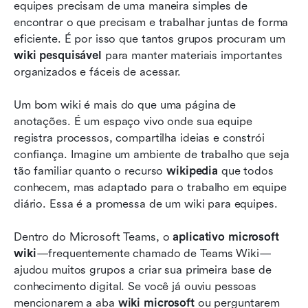
Microsoft Wiki para 2026: de aplicativos wiki
equipes precisam de uma maneira simples de 
clássicos a soluções tudo-em-um de próxima
encontrar o que precisam e trabalhar juntas de forma 
geração
eficiente. É por isso que tantos grupos procuram um 
wiki pesquisável
 para manter materiais importantes 
Tendência futura após o aplicativo Microsoft
organizados e fáceis de acessar.
Wiki: Escolha um wiki mais inteligente e
pesquisável
Um bom wiki é mais do que uma página de 
anotações. É um espaço vivo onde sua equipe 
Conclusão
registra processos, compartilha ideias e constrói 
Perguntas Frequentes
confiança. Imagine um ambiente de trabalho que seja 
tão familiar quanto o recurso 
wikipedia
 que todos 
Leitura relacionada
conhecem, mas adaptado para o trabalho em equipe 
diário. Essa é a promessa de um wiki para equipes.
Dentro do Microsoft Teams, o 
aplicativo microsoft 
wiki
—frequentemente chamado de Teams Wiki—
ajudou muitos grupos a criar sua primeira base de 
conhecimento digital. Se você já ouviu pessoas 
mencionarem a aba 
wiki microsoft
 ou perguntarem 