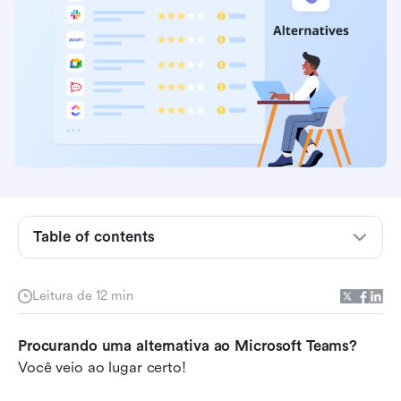
Table of contents
Por que procurar alternativas ao Microsoft
Leitura de 12 min
Teams?
O que procurar em alternativas ao Microsoft
Procurando uma alternativa ao Microsoft Teams?
Teams
Você veio ao lugar certo!
Alternativas ao Microsoft Teams em resumo