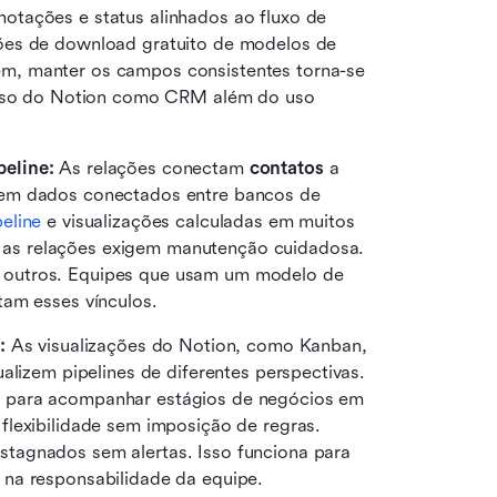
tações e status alinhados ao fluxo de 
ões de download gratuito de modelos de 
, manter os campos consistentes torna-se 
o uso do Notion como CRM além do uso 
eline:
 As relações conectam 
contatos
 a 
em dados conectados entre bancos de 
eline
 e visualizações calculadas em muitos 
s relações exigem manutenção cuidadosa. 
outros. Equipes que usam um modelo de 
tam esses vínculos.
:
 As visualizações do Notion, como Kanban, 
alizem pipelines de diferentes perspectivas. 
s para acompanhar estágios de negócios em 
lexibilidade sem imposição de regras. 
tagnados sem alertas. Isso funciona para 
 na responsabilidade da equipe.