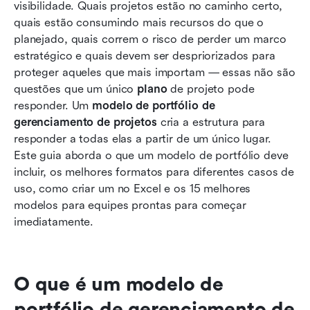
Ferramenta moderna: Experimente o Lark para
visibilidade. Quais projetos estão no caminho certo, 
gerenciar todo o seu portfólio em um só lugar
quais estão consumindo mais recursos do que o 
planejado, quais correm o risco de perder um marco 
Tendências futuras em ferramentas e modelos
estratégico e quais devem ser despriorizados para 
de gerenciamento de portfólio de projetos
proteger aqueles que mais importam — essas não são 
questões que um único 
Conclusão
plano
 de projeto pode 
responder. Um 
modelo de portfólio de 
Perguntas frequentes
gerenciamento de projetos
 cria a estrutura para 
responder a todas elas a partir de um único lugar. 
Leitura relacionada
Este guia aborda o que um modelo de portfólio deve 
incluir, os melhores formatos para diferentes casos de 
uso, como criar um no Excel e os 15 melhores 
modelos para equipes prontas para começar 
imediatamente.
O que é um modelo de 
portfólio de gerenciamento de 