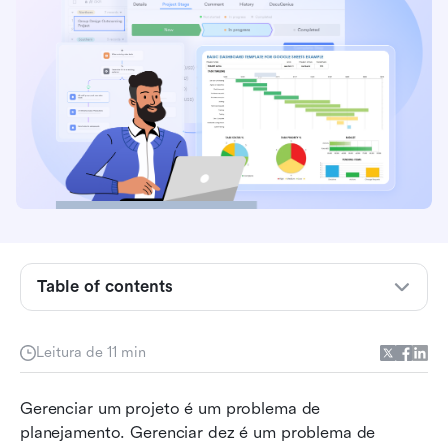
O que é um modelo de portfólio de
gerenciamento de projetos?
Table of contents
4 tipos de modelos de gerenciamento de
portfólio de projetos
Leitura de 11 min
20 exemplos de modelos de Excel para
Gerenciar um projeto é um problema de 
gerenciamento de portfólio de projetos
planejamento. Gerenciar dez é um problema de 