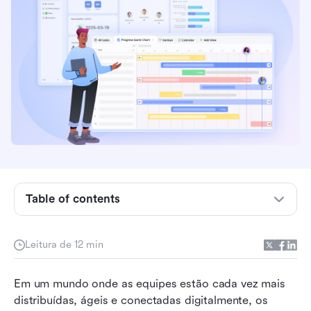
O que significa plano de projeto online?
Por que as equipes estão mudando para o
planejamento de projetos online
Elementos-chave de um plano de projeto online
eficaz
Table of contents
Como criar um plano de projeto online passo a
passo
Leitura de 12 min
Modelos de plano de projeto online prontos
Em um mundo onde as equipes estão cada vez mais 
para uso
distribuídas, ágeis e conectadas digitalmente, os 