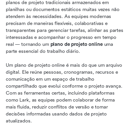
Hora da ação: planeje seus projetos com
planos de projeto tradicionais armazenados em 
pensamento colaborativo no Lark
planilhas ou documentos estáticos muitas vezes não 
atendem às necessidades. As equipes modernas 
Futuro do planejamento de projetos online
precisam de maneiras flexíveis, colaborativas e 
transparentes para gerenciar tarefas, alinhar as partes 
Conclusão
interessadas e acompanhar o progresso em tempo 
Perguntas frequentes
real — tornando um 
plano de projeto online
 uma 
parte essencial do trabalho diário.
Leitura relacionada
Um plano de projeto online é mais do que um arquivo 
digital. Ele reúne pessoas, cronogramas, recursos e 
comunicação em um espaço de trabalho 
compartilhado que evolui conforme o projeto avança. 
Com as ferramentas certas, incluindo plataformas 
como Lark, as equipes podem colaborar de forma 
mais fluida, reduzir conflitos de versão e tomar 
decisões informadas usando dados de projeto 
atualizados.