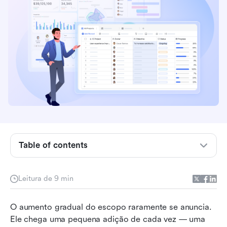
O que é um modelo de escopo de projeto?
Componentes principais de um modelo padrão
de escopo de projeto
Table of contents
5 tipos de modelos de escopo de projeto
Modelos de escopo de projeto prontos para
uso
Leitura de 9 min
Conheça o Lark: transforma um documento de
O aumento gradual do escopo raramente se anuncia. 
escopo estático em um limite de projeto
Ele chega uma pequena adição de cada vez — uma 
dinâmico