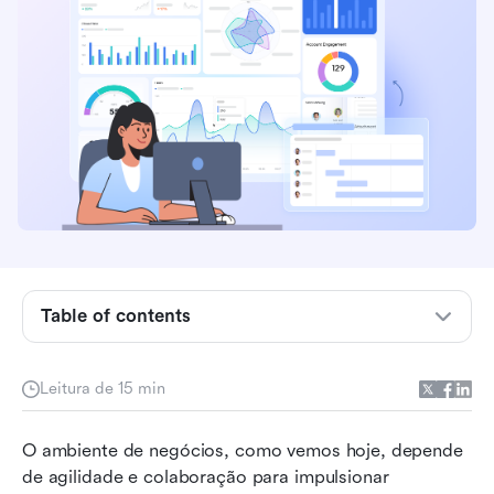
O que é a metodologia de gerenciamento de
projetos Scrum?
Princípios fundamentais da metodologia Scrum
Como funciona a metodologia Scrum passo a
Table of contents
passo
Funções na metodologia Scrum
Leitura de 15 min
Desafios na aplicação da metodologia Scrum e
O ambiente de negócios, como vemos hoje, depende 
como o Lark ajuda a superar
de agilidade e colaboração para impulsionar 