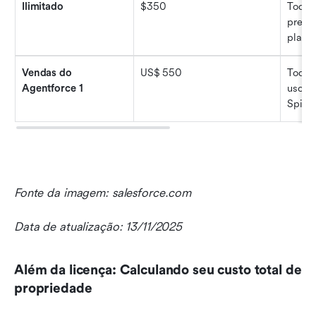
Ilimitado
$350
Todas
predit
plano
Vendas do 
US$ 550
Todos 
Agentforce 1
uso il
Spiff
Fonte da imagem: salesforce.com
Data de atualização: 13/11/2025
Além da licença: Calculando seu custo total de 
propriedade