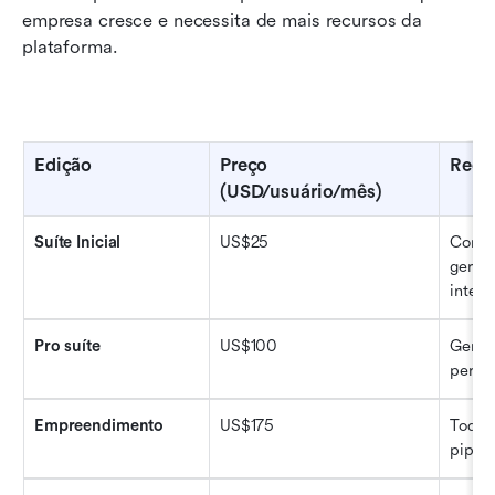
empresa cresce e necessita de mais recursos da 
plataforma.
Edição
Preço 
Recur
(USD/usuário/mês)
Suíte Inicial
US$25
Config
gerenc
integr
Pro suíte
US$100
Gerenc
person
Empreendimento
US$175
Todos
pipeli