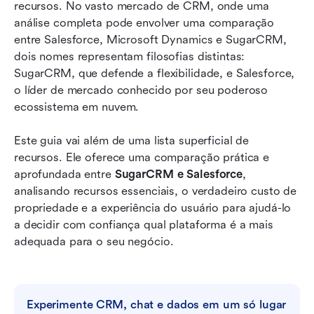
SugarCRM vs Salesforce: Preço e custo total de
recursos. No vasto mercado de CRM, onde uma 
propriedade
análise completa pode envolver uma comparação 
entre Salesforce, Microsoft Dynamics e SugarCRM, 
Qual CRM é o certo para o seu negócio?
dois nomes representam filosofias distintas: 
SugarCRM, que defende a flexibilidade, e Salesforce, 
Uma plataforma poderosa para substituir o
o líder de mercado conhecido por seu poderoso 
SugarCRM e o Salesforce
ecossistema em nuvem.
Conclusão
Este guia vai além de uma lista superficial de 
Perguntas frequentes
recursos. Ele oferece uma comparação prática e 
aprofundada entre 
Leitura relacionada
SugarCRM e Salesforce
, 
analisando recursos essenciais, o verdadeiro custo de 
propriedade e a experiência do usuário para ajudá-lo 
a decidir com confiança qual plataforma é a mais 
adequada para o seu negócio.
Experimente CRM, chat e dados em um só lugar