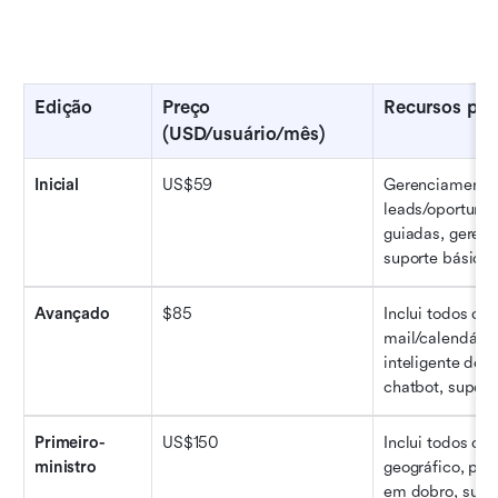
Edição
Preço 
Recursos pri
(USD/usuário/mês)
Inicial
US$59
Gerenciamento 
leads/oportunid
guiadas, gerenci
suporte básico,
Avançado
$85
Inclui todos os 
mail/calendário
inteligente de l
chatbot, suport
Primeiro-
US$150
Inclui todos os
ministro
geográfico, pr
em dobro, supor