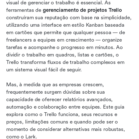
Como usar o Trello para gerenciamento de
visual de gerenciar o trabalho é essencial. As 
projetos
ferramentas de 
gerenciamento de projetos Trello
construíram sua reputação com base na simplicidade, 
5 limitações comuns do uso do Trello para
utilizando uma interface em estilo Kanban baseada 
gerenciamento de projetos
em cartões que permite que qualquer pessoa — de 
freelancers a equipes em crescimento — organize 
Por que o Lark é uma alternativa mais robusta
tarefas e acompanhe o progresso em minutos. Ao 
ao Trello
dividir o trabalho em quadros, listas e cartões, o 
Quando o gerenciamento de projetos no Trello
Trello transforma fluxos de trabalho complexos em 
funciona melhor
um sistema visual fácil de seguir.
Quando avançar além do Trello
Mas, à medida que as empresas crescem, 
frequentemente surgem dúvidas sobre sua 
Melhores práticas para o sucesso no
capacidade de oferecer relatórios avançados, 
gerenciamento de projetos com o Trello
automação e colaboração entre equipes. Este guia 
Tendências futuras no gerenciamento visual de
explora como o Trello funciona, seus recursos e 
projetos
preços, limitações comuns e quando pode ser o 
momento de considerar alternativas mais robustas, 
Conclusão
como o Lark.