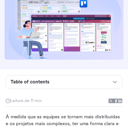
O que é a ferramenta de gerenciamento de
projetos Trello?
5 componentes principais da ferramenta de
Table of contents
gerenciamento de projetos Trello
5 principais recursos de gerenciamento de
Leitura de 11 min
projetos do Trello
À medida que as equipes se tornam mais distribuídas 
Planos de preços do Trello explicados
e os projetos mais complexos, ter uma forma clara e 