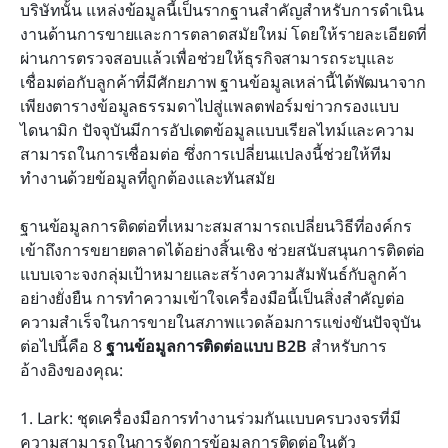
บริษัทนั้น แหล่งข้อมูลนี้เป็นรากฐานสำคัญสำหรับการดำเนิน
ที่สุด
งานด้านการขายและการตลาดสมัยใหม่ โดยให้รายละเอียดที่
ผ่านการตรวจสอบแล้วเพื่อช่วยให้ธุรกิจสามารถระบุและ
คุณสมบัติหลักที่เครื่องมือฐานข้อมูลการติดต่อแบบ
เชื่อมต่อกับลูกค้าที่มีศักยภาพ ฐานข้อมูลเหล่านี้ได้พัฒนาจาก
B2B ต้องมี
เพียงตารางข้อมูลธรรมดาไปสู่แพลตฟอร์มข่าวกรองแบบ
วิธีเลือกเครื่องมือฐานข้อมูลการติดต่อแบบ B2B
ไดนามิก ปัจจุบันมีการอัปเดตข้อมูลแบบเรียลไทม์และความ
สามารถในการเชื่อมต่อ ซึ่งการเปลี่ยนแปลงนี้ช่วยให้ทีม
ทำงานด้วยข้อมูลที่ถูกต้องและทันสมัย
คำถามที่พบบ่อย
ฐานข้อมูลการติดต่อที่เหมาะสมสามารถเปลี่ยนวิธีที่องค์กร
เข้าถึงการขยายตลาดได้อย่างสิ้นเชิง ช่วยสนับสนุนการติดต่อ
การอ่านที่เกี่ยวข้อง
แบบเจาะจงกลุ่มเป้าหมายและสร้างความสัมพันธ์กับลูกค้า
อย่างยั่งยืน การทำความเข้าใจเครื่องมือนี้เป็นสิ่งสำคัญต่อ
ความสำเร็จในการขายในสภาพแวดล้อมการแข่งขันปัจจุบัน 
ต่อไปนี้คือ 8 
ฐานข้อมูลการติดต่อแบบ B2B
 สำหรับการ
อ้างอิงของคุณ:
1. Lark: ชุดเครื่องมือการทำงานร่วมกันแบบครบวงจรที่มี
ความสามารถในการจัดการข้อมูลการติดต่อในตัว