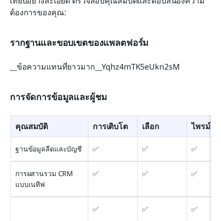
เทียบอย่างละเอียด ตรวจสอบคุณสมบัติและตอบสนองความ
ต้องการของคุณ:
รากฐานและขอบเขตของแพลตฟอร์ม
__ข้อความแทนที่ยาวมาก__Yqhz4mTK5eUkn2sM
การจัดการข้อมูลและผู้ชม
คุณสมบัติ
การเติบโต
เลือก
ไพรม์
ฐานข้อมูลลีดและบัญชี
✅
✅
✅
การผสานรวม CRM 
✅
✅
✅
แบบเนทีฟ
✅
✅
✅