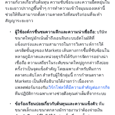
ความกังวลเกี่ยวกับต้นทุน ความซับซ้อน และความยืดหยุ่นใน
ระยะยาวปรากฏขึ้นซ้ำๆ การทำความเข้าใจมุมมองเหล่านี้
ช่วยให้ทีมสามารถตั้งความคาดหวังที่สมจริงก่อนที่จะทำ
สัญญาระยะยาว
ผู้ใช้องค์กรชื่นชมความลึกและความน่าเชื่อถือ:
 บริษัท
ขนาดใหญ่มักเน้นย้ำถึงเอนจินระบบอัตโนมัติที่
แข็งแกร่งและความสามารถในการวิเคราะห์การให้
เครดิตขั้นสูงของ Marketo เส้นทางการซื้อที่ซับซ้อนใน
หลายภูมิภาคและหน่วยธุรกิจได้รับการจัดการอย่างน่า
เชื่อถือ ความเสถียรในระดับขนาดใหญ่ถูกกล่าวถึงบ่อย
ครั้งว่าเป็นจุดแข็งสำคัญ โดยเฉพาะสำหรับทีมการ
ตลาดระดับโลก สำหรับผู้ใช้กลุ่มนี้ การกำหนดราคา 
Marketo เป็นสิ่งที่อธิบายได้ง่ายกว่า เนื่องจาก
แพลตฟอร์มรองรับ
เวิร์กโฟลว์ที่มีความสำคัญต่อภารกิจ
ทีมปฏิบัติการเฉพาะทางช่วยดึงคุณค่าเต็มที่จากระบบ
ข้อร้องเรียนบ่อยเกี่ยวกับต้นทุนและความแข็งตัว:
 ทีม
ขนาดเล็กและขนาดกลางมักรายงานว่าต้องจ่ายเงิน