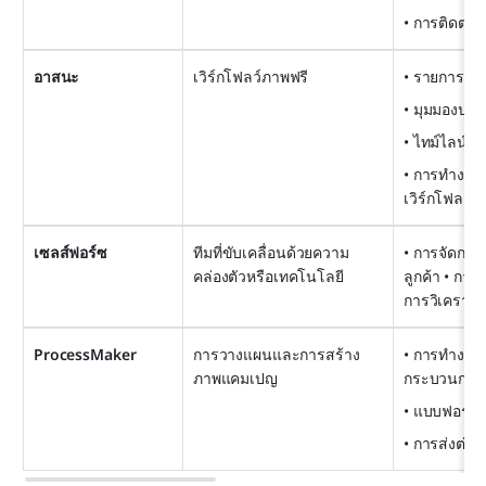
• การติดต
อาสนะ
เวิร์กโฟลว์ภาพฟรี
• รายการงา
• มุมมองปฏิท
• ไทม์ไลน์
• การทำงานอ
เวิร์กโฟลว์
เซลส์ฟอร์ซ
ทีมที่ขับเคลื่อนด้วยความ
• การจัดการ
คล่องตัวหรือเทคโนโลยี
ลูกค้า • การ
การวิเคราะห
ProcessMaker
การวางแผนและการสร้าง
• การทำงานอ
ภาพแคมเปญ
กระบวนการ
• แบบฟอร์ม
• การส่งต่อเพื