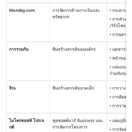
Monday.com
การจัดการด้านการเงินและ
• กระดานโ
ทรัพยากร
• การทำงานอ
เวิร์กโฟลว์
• การผสาน
การรวมกัน
ทีมสร้างสรรค์ขององค์กร
• เอกสารแบบ
• หน้าของโ
• แม่แบบสำ
ร่วมกันของท
จิระ
ทีมสร้างสรรค์ขนาดเล็ก
• การวางแผ
• การติดตา
• การรายงาน
ไมโครซอฟท์ โปรเจ
ชุดซอฟต์แวร์ Business และ
• แผนภูมิแกน
กต์
การจัดการโครงการ
• การจัดตา