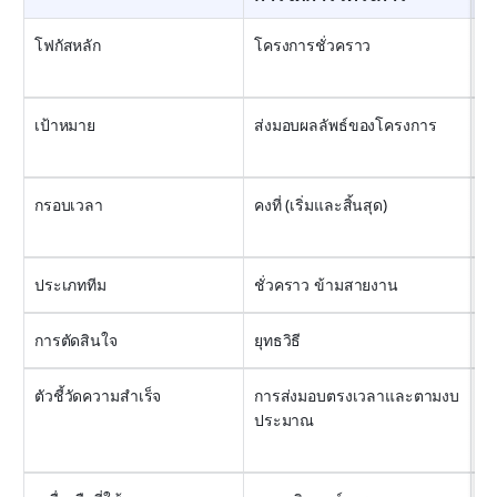
โฟกัสหลัก
โครงการชั่วคราว
ก
เป้าหมาย
ส่งมอบผลลัพธ์ของโครงการ
ร
กรอบเวลา
คงที่ (เริ่มและสิ้นสุด)
ต่
ประเภททีม
ชั่วคราว ข้ามสายงาน
ถ
การตัดสินใจ
ยุทธวิธี
เช
ตัวชี้วัดความสำเร็จ
การส่งมอบตรงเวลาและตามงบ
ค
ประมาณ
กำ
ปร