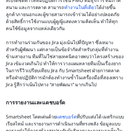
สเปรดชีตทำให้ทีมปฏิบัติการ เช่น PMO ทีมธุรการ ทีมภาค
สนาม และการตลาด สามารถ
ทำงานในที่เดียว
ได้ง่ายขึ้น 
ลูกค้าภายนอกและผู้ขายสามารถเข้าร่วมได้อย่างปลอดภัย
ด้วยสิทธิ์การใช้งานแบบผู้ดู/ผู้แสดงความคิดเห็น ทำให้ทุก
คนใช้ข้อมูลจากแหล่งเดียวกัน
การทำงานร่วมกันของ Jira มุ่งเน้นไปที่ปัญหา ซึ่งเหมาะ
สำหรับผู้พัฒนา แต่กลายเป็นข้อจำกัดสำหรับกลุ่มที่ทำงาน
ข้ามสายงาน ทีมที่ไม่ใช่สายเทคนิคอาจพบว่าโครงสร้างของ 
Jira เข้มงวดเกินไป ทำให้การวางแผนหลายทีมเป็นเรื่องยาก
ในการรีวิวเปรียบเทียบ Jira กับ Smartsheet ฝ่ายการตลาด
หรือฝ่ายปฏิบัติการมักต้องทำงานซ้ำในเครื่องมือที่สองเพราะ 
Jira รู้สึกว่าเน้นไปทาง “สายพัฒนา” มากเกินไป
การรายงานและแดชบอร์ด
Smartsheet โดดเด่นด้วย
แดชบอร์ด
ที่ปรับแต่งได้ เมตริกแบบ
เรียลไทม์ และรายงานการดำเนินงานที่ทรงพลัง ข้อมูลแบบ
ตารางทำให้การสร้างสรุประดับผู้บริหารและการมองเห็นใน