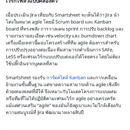
เวิร์กโฟลว์แบบคล่องตัว
เมื่อประเมิน Jira เทียบกับ Smartsheet จะเห็นได้ว่า Jira นำ
โด่งในหมวด agile โดยมี Scrum board และ Kanban 
board ที่ทรงพลัง การวางแผน sprint การปรับ backlog และ
รายงานรายละเอียด เช่น velocity และ burndown chart 
เครื่องมือเหล่านี้มอบโครงสร้างที่ทีม agile ต้องการสำหรับ
การปรับปรุงอย่างต่อเนื่อง ทีมสามารถดำเนินการ SAFe, 
LeSS หรือเฟรมเวิร์กแบบปรับแต่งเองได้โดยตรง โดยไม่ต้อง
ใช้ปลั๊กอินจากบุคคลที่สาม
Smartsheet รองรับ 
การ์ดสไตล์ Kanban
 และการเคลื่อน
ย้ายงานขั้นพื้นฐาน แต่ขาดความสามารถด้าน agile เชิงลึก 
ด้วยเทมเพลตที่มีให้ จึงเหมาะกับโมเดลโครงการแบบผสม
หรือทีมที่ไม่ได้ปฏิบัติตามเฟรมเวิร์ก agile อย่างเคร่งครัด 
แม้แต่ส่วนเสริม “agile” ของมันก็ยังดูเบาและไม่ใกล้เคียงกับ
ความสมบูรณ์ที่ Jira พัฒนามาหลายสิบปี