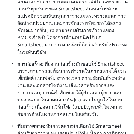
แกนต์ แดชบอร์ด การติดตามพอร์ตโฟลิโอ และรายงาน
สำหรับผู้บริหารของ Smartsheet อินเทอร์เฟซแบบ
สเปรดชีตช่วยสนับสนุนการวางแผนระหว่างแผนก การ
จัดทำงบประมาณ และการจัดสรรทรัพยากรได้อย่าง
ชัดเจนมากขึ้น Jira สามารถเสริมการทำงานของ 
PMOs สำหรับโครงการด้านเทคนิคได้ แต่ 
Smartsheet มอบการมองเห็นที่ดีกว่าสำหรับโปรแกรม
ในระดับบริษัท
การก่อสร้าง: 
ทีมงานก่อสร้างมักชอบใช้ Smartsheet 
เพราะสามารถสะท้อนการทำงานในภาคสนามได้ เช่น 
เช็กลิสต์ แบบฟอร์ม ตารางเวลา ความสัมพันธ์ระหว่าง
งาน และเอกสารไซต์งาน เส้นเวลาทรัพยากรและ
รายงานเหตุการณ์สำคัญช่วยให้ผู้รับเหมา ผู้ขาย และ
ทีมงานภายในสอดคล้องกัน Jira แทบไม่ถูกใช้ในงาน
ก่อสร้าง เนื่องจากเวิร์กโฟลว์แบบปัญหา/ตั๋วไม่เหมาะ
กับการดำเนินงานภาคสนามในแต่ละวัน
ทีมการตลาด: 
ทีมการตลาดมักเลือกใช้ Smartsheet 
สำหรับการวางแผนแคมเปญ ปฏิทินเนื้อหา การติดตาม