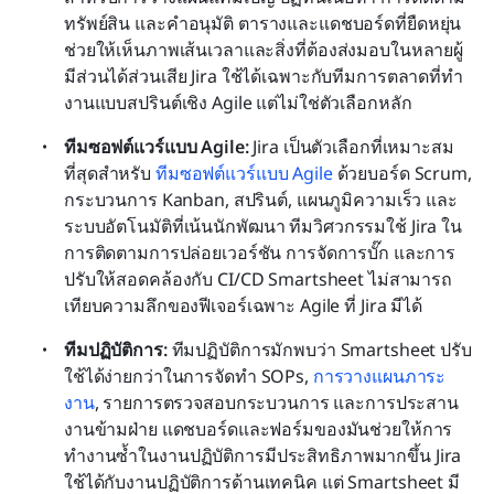
ทรัพย์สิน และคำอนุมัติ ตารางและแดชบอร์ดที่ยืดหยุ่น
ช่วยให้เห็นภาพเส้นเวลาและสิ่งที่ต้องส่งมอบในหลายผู้
มีส่วนได้ส่วนเสีย Jira ใช้ได้เฉพาะกับทีมการตลาดที่ทำ
งานแบบสปรินต์เชิง Agile แต่ไม่ใช่ตัวเลือกหลัก
ทีมซอฟต์แวร์แบบ Agile: 
Jira เป็นตัวเลือกที่เหมาะสม
ที่สุดสำหรับ 
ทีมซอฟต์แวร์แบบ Agile
 ด้วยบอร์ด Scrum, 
กระบวนการ Kanban, สปรินต์, แผนภูมิความเร็ว และ
ระบบอัตโนมัติที่เน้นนักพัฒนา ทีมวิศวกรรมใช้ Jira ใน
การติดตามการปล่อยเวอร์ชัน การจัดการบั๊ก และการ
ปรับให้สอดคล้องกับ CI/CD Smartsheet ไม่สามารถ
เทียบความลึกของฟีเจอร์เฉพาะ Agile ที่ Jira มีได้
ทีมปฏิบัติการ: 
ทีมปฏิบัติการมักพบว่า Smartsheet ปรับ
ใช้ได้ง่ายกว่าในการจัดทำ SOPs, 
การวางแผนภาระ
งาน
, รายการตรวจสอบกระบวนการ และการประสาน
งานข้ามฝ่าย แดชบอร์ดและฟอร์มของมันช่วยให้การ
ทำงานซ้ำในงานปฏิบัติการมีประสิทธิภาพมากขึ้น Jira 
ใช้ได้กับงานปฏิบัติการด้านเทคนิค แต่ Smartsheet มี