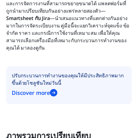
ทางเลือกที่ชาญฉลาด: ใช้ Lark สำหรับการทำงาน
และการจัดการงานที่สามารถขยายขนาดได้ แพลตฟอร์มที่
ร่วมกันอย่างใกล้ชิดและเวิร์กโฟลว์ที่ชาญฉลาด
ถูกนำมาเปรียบเทียบกันอย่างแพร่หลายสองตัว—
Smartsheet กับ Jira
—นำเสนอแนวทางที่แตกต่างกันอย่าง
คำตัดสินสุดท้าย: Smartsheet เทียบกับ Jira เทียบกับ
มากในการจัดระเบียบงาน คู่มือนี้จะแยกวิเคราะห์จุดแข็ง ข้อ
Lark ในด้านฟีเจอร์และราคา
จำกัด ราคา และกรณีการใช้งานที่เหมาะสม เพื่อให้คุณ
สามารถเลือกเครื่องมือที่เหมาะกับกระบวนการทำงานของ
บทสรุป
คุณได้ มาลองดูกัน
คำถามที่พบบ่อย
การอ่านที่เกี่ยวข้อง
ปรับกระบวนการทำงานของคุณให้มีประสิทธิภาพมาก
ขึ้นด้วยโซลูชันใหม่วันนี้
Discover more
ภาพรวมการเปรียบเทียบ 