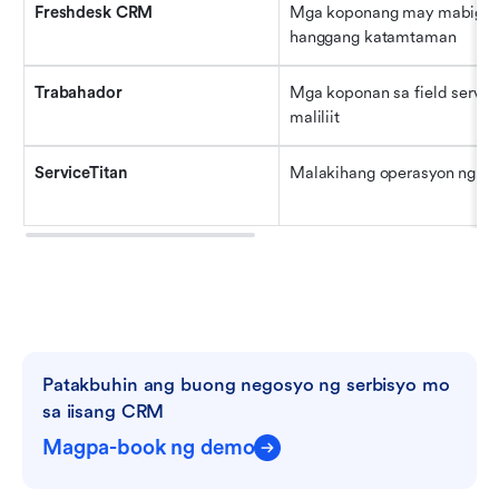
Freshdesk CRM
Mga koponang may mabigat na
hanggang katamtaman
Trabahador
Mga koponan sa field service
maliliit
ServiceTitan
Malakihang operasyon ng ser
Patakbuhin ang buong negosyo ng serbisyo mo 
sa iisang CRM
Magpa-book ng demo