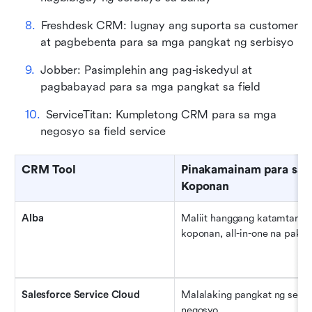
Freshdesk CRM: Iugnay ang suporta sa customer 
at pagbebenta para sa mga pangkat ng serbisyo
Jobber: Pasimplehin ang pag-iskedyul at 
pagbabayad para sa mga pangkat sa field
ServiceTitan: Kumpletong CRM para sa mga 
negosyo sa field service
CRM Tool
Pinakamainam para sa La
Koponan
Alba
Maliit hanggang katamtaman
koponan, all-in-one na paki
Salesforce Service Cloud
Malalaking pangkat ng serbi
negosyo