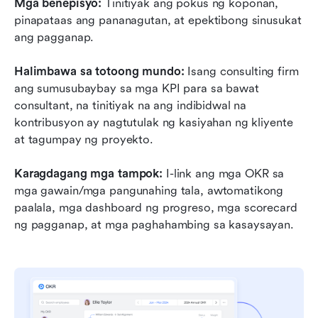
Mga benepisyo:
 Tinitiyak ang pokus ng koponan, 
pinapataas ang pananagutan, at epektibong sinusukat 
ang pagganap.
Halimbawa sa totoong mundo:
 Isang consulting firm 
ang sumusubaybay sa mga KPI para sa bawat 
consultant, na tinitiyak na ang indibidwal na 
kontribusyon ay nagtutulak ng kasiyahan ng kliyente 
at tagumpay ng proyekto.
Karagdagang mga tampok:
 I-link ang mga OKR sa 
mga gawain/mga pangunahing tala, awtomatikong 
paalala, mga dashboard ng progreso, mga scorecard 
ng pagganap, at mga paghahambing sa kasaysayan.