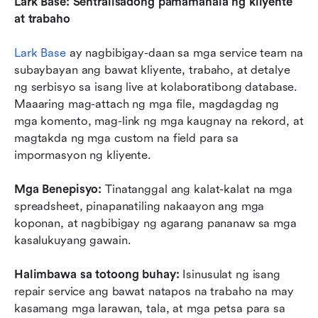
Lark Base: Sentralisadong pamamahala ng kliyente 
at trabaho
Lark Base
 ay nagbibigay-daan sa mga service team na 
subaybayan ang bawat kliyente, trabaho, at detalye 
ng serbisyo sa isang live at kolaboratibong database. 
Maaaring mag-attach ng mga file, magdagdag ng 
mga komento, mag-link ng mga kaugnay na rekord, at 
magtakda ng mga custom na field para sa 
impormasyon ng kliyente.
Mga Benepisyo:
 Tinatanggal ang kalat-kalat na mga 
spreadsheet, pinapanatiling nakaayon ang mga 
koponan, at nagbibigay ng agarang pananaw sa mga 
kasalukuyang gawain.
Halimbawa sa totoong buhay:
 Isinusulat ng isang 
repair service ang bawat natapos na trabaho na may 
kasamang mga larawan, tala, at mga petsa para sa 