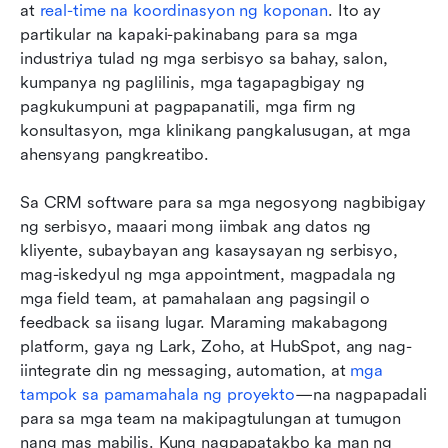
at 
real-time na koordinasyon ng koponan
. Ito ay 
partikular na kapaki-pakinabang para sa mga 
industriya tulad ng mga serbisyo sa bahay, salon, 
kumpanya ng paglilinis, mga tagapagbigay ng 
pagkukumpuni at pagpapanatili, mga firm ng 
konsultasyon, mga klinikang pangkalusugan, at mga 
ahensyang pangkreatibo.
Sa CRM software para sa mga negosyong nagbibigay 
ng serbisyo, maaari mong iimbak ang datos ng 
kliyente, subaybayan ang kasaysayan ng serbisyo, 
mag-iskedyul ng mga appointment, magpadala ng 
mga field team, at pamahalaan ang pagsingil o 
feedback sa iisang lugar. Maraming makabagong 
platform, gaya ng Lark, Zoho, at HubSpot, ang nag-
iintegrate din ng messaging, automation, at
 mga 
tampok sa pamamahala ng proyekto
—na nagpapadali 
para sa mga team na makipagtulungan at tumugon 
nang mas mabilis. Kung nagpapatakbo ka man ng 