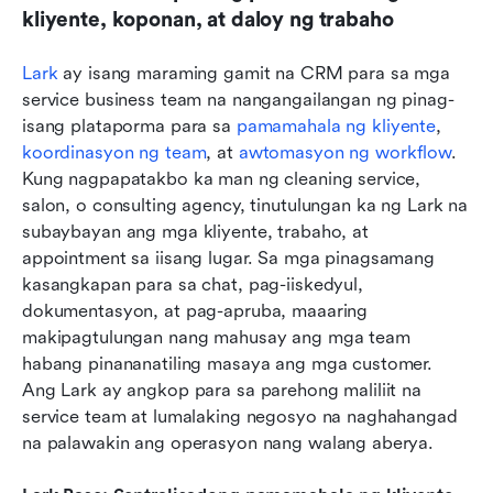
kliyente, koponan, at daloy ng trabaho
Lark
 ay isang maraming gamit na CRM para sa mga 
service business team na nangangailangan ng pinag-
isang plataporma para sa 
pamamahala ng kliyente
, 
koordinasyon ng team
, at 
awtomasyon ng workflow
. 
Kung nagpapatakbo ka man ng cleaning service, 
salon, o consulting agency, tinutulungan ka ng Lark na 
subaybayan ang mga kliyente, trabaho, at 
appointment sa iisang lugar. Sa mga pinagsamang 
kasangkapan para sa chat, pag-iiskedyul, 
dokumentasyon, at pag-apruba, maaaring 
makipagtulungan nang mahusay ang mga team 
habang pinananatiling masaya ang mga customer. 
Ang Lark ay angkop para sa parehong maliliit na 
service team at lumalaking negosyo na naghahangad 
na palawakin ang operasyon nang walang aberya.