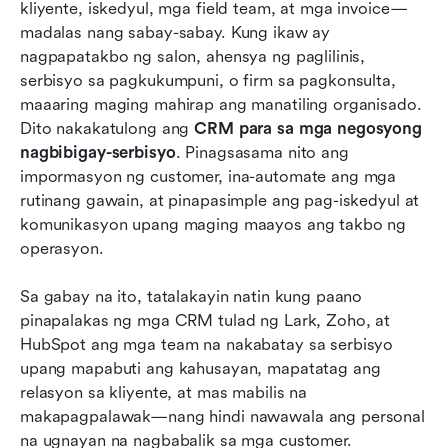
dapat malaman ng lahat
kliyente, iskedyul, mga field team, at mga invoice—
madalas nang sabay-sabay. Kung ikaw ay 
Mga kailangang tampok ng CRM para sa mga
nagpapatakbo ng salon, ahensya ng paglilinis, 
negosyong nagbibigay-serbisyo
serbisyo sa pagkukumpuni, o firm sa pagkonsulta, 
maaaring maging mahirap ang manatiling organisado. 
Paano pumili ng tamang CRM para sa iyong
Dito nakakatulong ang 
CRM para sa mga negosyong 
negosyong serbisyo
nagbibigay-serbisyo
. Pinagsasama nito ang 
Mga pangunahing benepisyo ng CRM na dapat
impormasyon ng customer, ina-automate ang mga 
malaman ng bawat negosyong nagbibigay-
rutinang gawain, at pinapasimple ang pag-iskedyul at 
serbisyo
komunikasyon upang maging maayos ang takbo ng 
operasyon.
Pagsisimula: Pagpapatupad ng CRM sa isang
negosyong nagbibigay-serbisyo
Sa gabay na ito, tatalakayin natin kung paano 
pinapalakas ng mga CRM tulad ng Lark, Zoho, at 
Konklusyon
HubSpot ang mga team na nakabatay sa serbisyo 
Mga Madalas Itanong
upang mapabuti ang kahusayan, mapatatag ang 
relasyon sa kliyente, at mas mabilis na 
Kaugnay na pagbasa
makapagpalawak—nang hindi nawawala ang personal 
na ugnayan na nagbabalik sa mga customer.