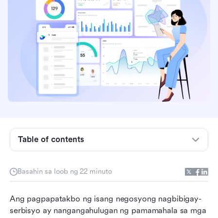
Table of contents
Ano ang CRM para sa mga negosyong
Basahin sa loob ng 22 minuto
nagbibigay ng serbisyo?
Nangungunang 10 CRM na kasangkapan para
Ang pagpapatakbo ng isang negosyong nagbibigay-
sa mga negosyong nagbibigay-serbisyo na
serbisyo ay nangangahulugan ng pamamahala sa mga 