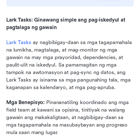
Lark Tasks: Ginawang simple ang pag-iskedyul at 
pagtalaga ng gawain
Lark Tasks
 ay nagbibigay-daan sa mga tagapamahala 
na lumikha, magtalaga, at mag-monitor ng mga 
gawain na may mga prayoridad, dependencies, at 
paulit-ulit na iskedyul. Sa pamamagitan ng mga 
tampok na awtomasyon at pag-sync ng datos, ang 
Lark Tasks ay isinama sa mga pangunahing tala, mga 
kaganapan sa kalendaryo, at mga pag-apruba.
Mga Benepisyo:
 Pinananatiling koordinado ang mga 
field team at kawani sa opisina, tinitiyak na walang 
gawain ang makakaligtaan, at nagbibigay-daan sa 
mga tagapamahala na masubaybayan ang progreso 
mula saan mang lugar.