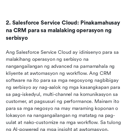
2. Salesforce Service Cloud: Pinakamahusay 
na CRM para sa malalaking operasyon ng 
serbisyo
Ang Salesforce Service Cloud ay idinisenyo para sa 
malakihang operasyon ng serbisyo na 
nangangailangan ng advanced na pamamahala ng 
kliyente at awtomasyon ng workflow. Ang CRM 
software na ito para sa mga negosyong nagbibigay 
ng serbisyo ay nag-aalok ng mga kasangkapan para 
sa pag-iskedyul, multi-channel na komunikasyon sa 
customer, at pagsusuri ng performance. Mainam ito 
para sa mga negosyo na may maraming koponan o 
lokasyon na nangangailangan ng matatag na pag-
uulat at nako-customize na mga workflow. Sa tulong 
ng AI-powered na mga insight at awtomasyon, 