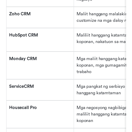
Zoho CRM
Maliit hanggang malalaking 
customize na mga daloy ng 
HubSpot CRM
Maliliit hanggang katamtama
koponan, nakatuon sa market
Monday CRM
Mga maliit hanggang katamt
koponan, mga gumagamit ng v
trabaho
ServiceCRM
Mga pangkat ng serbisyo sa l
hanggang katamtaman
Housecall Pro
Mga negosyong nagbibigay ng
maliliit hanggang katamtama
koponan