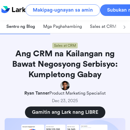
Makipag-ugnayan sa amin
Subukan n
Sentro ng Blog
Mga Paghahambing
Sales at CRM
Pa
Sales at CRM
Ang CRM na Kailangan ng
Bawat Negosyong Serbisyo:
Kumpletong Gabay
Ryan Tanner
Product Marketing Specialist
Dec 23, 2025
Gamitin ang Lark nang LIBRE