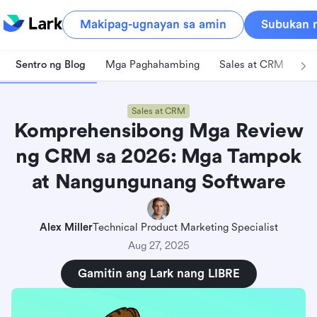
Makipag-ugnayan sa amin
Subukan n
Sentro ng Blog
Mga Paghahambing
Sales at CRM
Pa
Sales at CRM
Komprehensibong Mga Review
ng CRM sa 2026: Mga Tampok
at Nangungunang Software
Alex Miller
Technical Product Marketing Specialist
Aug 27, 2025
Gamitin ang Lark nang LIBRE