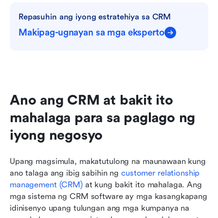
Mga Madalas Itanong
Repasuhin ang iyong estratehiya sa CRM
May kaugnayang pagbasa
Makipag-ugnayan sa mga eksperto
Ano ang CRM at bakit ito 
mahalaga para sa paglago ng 
iyong negosyo
Upang magsimula, makatutulong na maunawaan kung 
ano talaga ang ibig sabihin ng 
customer relationship 
management (CRM)
 at kung bakit ito mahalaga. Ang 
mga sistema ng CRM software ay mga kasangkapang 
idinisenyo upang tulungan ang mga kumpanya na 