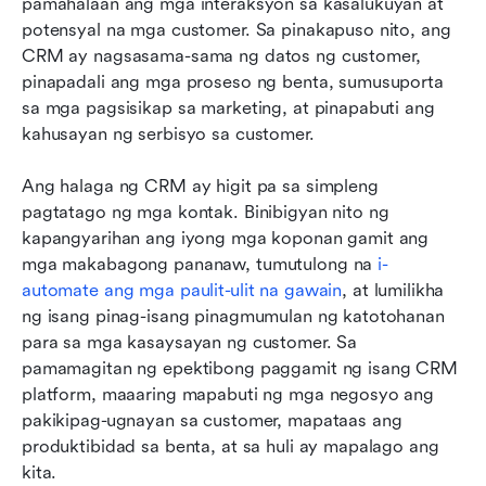
pamahalaan ang mga interaksyon sa kasalukuyan at 
potensyal na mga customer. Sa pinakapuso nito, ang 
CRM ay nagsasama-sama ng datos ng customer, 
pinapadali ang mga proseso ng benta, sumusuporta 
sa mga pagsisikap sa marketing, at pinapabuti ang 
kahusayan ng serbisyo sa customer.
Ang halaga ng CRM ay higit pa sa simpleng 
pagtatago ng mga kontak. Binibigyan nito ng 
kapangyarihan ang iyong mga koponan gamit ang 
mga makabagong pananaw, tumutulong na 
i-
automate ang mga paulit-ulit na gawain
, at lumilikha 
ng isang pinag-isang pinagmumulan ng katotohanan 
para sa mga kasaysayan ng customer. Sa 
pamamagitan ng epektibong paggamit ng isang CRM 
platform, maaaring mapabuti ng mga negosyo ang 
pakikipag-ugnayan sa customer, mapataas ang 
produktibidad sa benta, at sa huli ay mapalago ang 
kita.