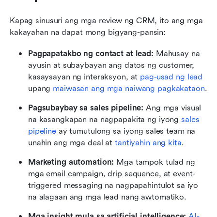
Kapag sinusuri ang mga review ng CRM, ito ang mga 
kakayahan na dapat mong bigyang-pansin:
Pagpapatakbo ng contact at lead: 
Mahusay na 
ayusin at subaybayan ang datos ng customer, 
kasaysayan ng interaksyon, at 
pag-usad ng lead
upang 
maiwasan ang mga naiwang pagkakataon
.
Pagsubaybay sa sales pipeline: 
Ang mga visual 
na kasangkapan na nagpapakita ng iyong 
sales 
pipeline
 ay tumutulong sa iyong sales team na 
unahin ang mga deal at 
tantiyahin ang kita
.
Marketing automation: 
Mga tampok tulad ng 
mga email campaign, drip sequence, at event-
triggered messaging na nagpapahintulot sa iyo 
na alagaan ang mga lead nang awtomatiko.
Mga insight mula sa artificial intelligence: 
AI-