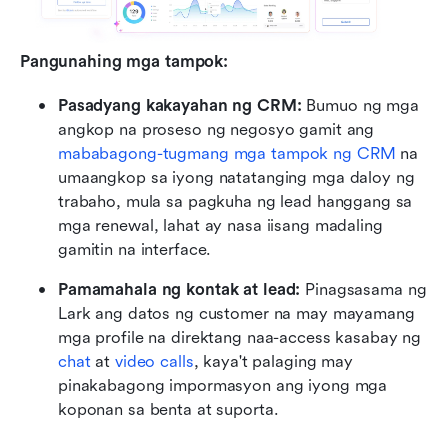
Pangunahing mga tampok:
Pasadyang kakayahan ng CRM:
 Bumuo ng mga 
angkop na proseso ng negosyo gamit ang 
mababagong-tugmang mga tampok ng CRM
 na 
umaangkop sa iyong natatanging mga daloy ng 
trabaho, mula sa pagkuha ng lead hanggang sa 
mga renewal, lahat ay nasa iisang madaling 
gamitin na interface.
Pamamahala ng kontak at lead:
 Pinagsasama ng 
Lark ang datos ng customer na may mayamang 
mga profile na direktang naa-access kasabay ng 
chat
 at 
video calls
, kaya't palaging may 
pinakabagong impormasyon ang iyong mga 
koponan sa benta at suporta.