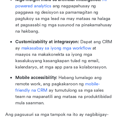
powered analytics
 ang nagpapahusay ng 
paggawa ng desisyon sa pamamagitan ng 
pagtukoy sa mga lead na may mataas na halaga 
at pagsasabi ng mga susunod na pinakamahusay 
na hakbang.
Customizability at integrasyon: 
Dapat ang CRM 
ay 
makasabay sa iyong mga workflow
 at 
maayos na makakonekta sa iyong mga 
kasalukuyang kasangkapan tulad ng email, 
kalendaryo, at mga app para sa kolaborasyon.
Mobile accessibility:
 Habang lumalago ang 
remote work, ang pagkakaroon ng 
mobile-
friendly na CRM
 ay tumutulong sa mga sales 
team na mapanatili ang mataas na produktibidad 
mula saanman.
Ang pagsusuri sa mga tampok na ito ay nagbibigay-