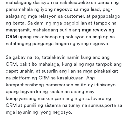
Pinakamahusay na all-in-one na mga solusyon
mahalagang desisyon na nakakaapekto sa paraan ng 
sa CRM
pamamahala ng iyong negosyo sa mga lead, pag-
aalaga ng mga relasyon sa customer, at pagpapalago 
Pinakamainam para sa maliliit at katamtamang
ng benta. Sa dami ng mga pagpipilian at tampok na 
negosyo
magagamit, mahalagang suriin ang 
mga review ng 
CRM
Pinakamainam para sa mga organisasyong
 upang makahanap ng solusyon na angkop sa 
natatanging pangangailangan ng iyong negosyo.
antas-enterprise
Pinakamahusay na CRM para sa pamamahala
Sa gabay na ito, tatalakayin namin kung ano ang 
ng proyekto sa pagbebenta
CRM, bakit ito mahalaga, kung aling mga tampok ang 
dapat unahin, at susuriin ang ilan sa mga pinakasikat 
Paraan ng epektibong paghahambing ng mga
na platform ng CRM sa kasalukuyan. Ang 
modelo ng pagpepresyo ng CRM
komprehensibong pamamaraan na ito ay idinisenyo 
upang bigyan ka ng kaalaman upang may 
Mga konsiderasyon sa seguridad, privacy ng
kumpiyansang maikumpara ang mga software ng 
datos, at pagsunod sa batas sa software ng
CRM at pumili ng sistema na tunay na sumusuporta sa 
CRM
mga layunin ng iyong negosyo.
Konklusyon