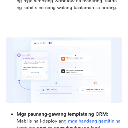
ng mga simpleng workflow na maaaring itakda 
ng kahit sino nang walang kaalaman sa coding.
Mga paunang-gawang template ng CRM:
Mabilis na i-deploy ang 
mga handang gamitin na 
template
 para sa pagsubaybay ng lead, 