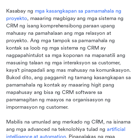
Kasabay ng 
mga kasangkapan sa pamamahala ng 
proyekto
, maaaring magbigay ang mga sistema ng 
CRM ng isang komprehensibong paraan upang 
mahusay na pamahalaan ang mga relasyon at 
proyekto. Ang mga tampok sa pamamahala ng 
kontak sa loob ng mga sistema ng CRM ay 
nagpapahintulot sa mga koponan na mapanatili ang 
masusing talaan ng mga interaksyon sa customer, 
kaya't pinapadali ang mas mahusay na komunikasyon. 
Bukod dito, ang paggamit ng tamang kasangkapan sa 
pamamahala ng kontak ay maaaring higit pang 
mapahusay ang bisa ng CRM software sa 
pamamagitan ng maayos na organisasyon ng 
impormasyon ng customer.
Mabilis na umunlad ang merkado ng CRM, na isinama 
ang mga advanced na teknolohiya tulad ng 
artificial 
intelligence at automation
. Pinapalakas ng mga 