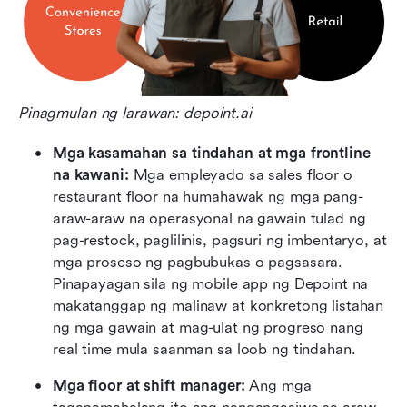
Pinagmulan ng larawan: depoint.ai
Mga kasamahan sa tindahan at mga frontline 
na kawani:
 Mga empleyado sa sales floor o 
restaurant floor na humahawak ng mga pang-
araw-araw na operasyonal na gawain tulad ng 
pag-restock, paglilinis, pagsuri ng imbentaryo, at 
mga proseso ng pagbubukas o pagsasara. 
Pinapayagan sila ng mobile app ng Depoint na 
makatanggap ng malinaw at konkretong listahan 
ng mga gawain at mag-ulat ng progreso nang 
real time mula saanman sa loob ng tindahan.
Mga floor at shift manager:
 Ang mga 