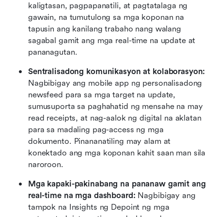
kaligtasan, pagpapanatili, at pagtatalaga ng 
gawain, na tumutulong sa mga koponan na 
tapusin ang kanilang trabaho nang walang 
sagabal gamit ang mga real-time na update at 
pananagutan.
Sentralisadong komunikasyon at kolaborasyon:
Nagbibigay ang mobile app ng personalisadong 
newsfeed para sa mga target na update, 
sumusuporta sa paghahatid ng mensahe na may 
read receipts, at nag-aalok ng digital na aklatan 
para sa madaling pag-access ng mga 
dokumento. Pinananatiling may alam at 
konektado ang mga koponan kahit saan man sila 
naroroon.
Mga kapaki-pakinabang na pananaw gamit ang 
real-time na mga dashboard:
 Nagbibigay ang 
tampok na Insights ng Depoint ng mga 