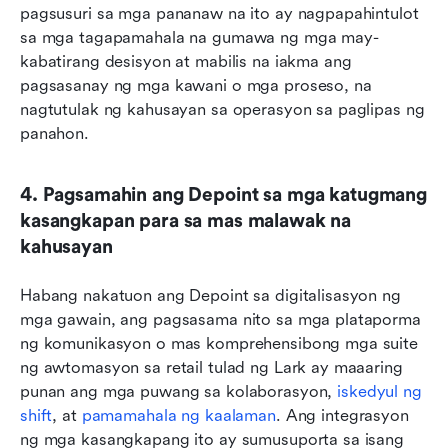
pagsusuri sa mga pananaw na ito ay nagpapahintulot 
sa mga tagapamahala na gumawa ng mga may-
kabatirang desisyon at mabilis na iakma ang 
pagsasanay ng mga kawani o mga proseso, na 
nagtutulak ng kahusayan sa operasyon sa paglipas ng 
panahon.
4. Pagsamahin ang Depoint sa mga katugmang 
kasangkapan para sa mas malawak na 
kahusayan
Habang nakatuon ang Depoint sa digitalisasyon ng 
mga gawain, ang pagsasama nito sa mga plataporma 
ng komunikasyon o mas komprehensibong mga suite 
ng awtomasyon sa retail tulad ng Lark ay maaaring 
punan ang mga puwang sa kolaborasyon, 
iskedyul ng 
shift
, at 
pamamahala ng kaalaman
. Ang integrasyon 
ng mga kasangkapang ito ay sumusuporta sa isang 