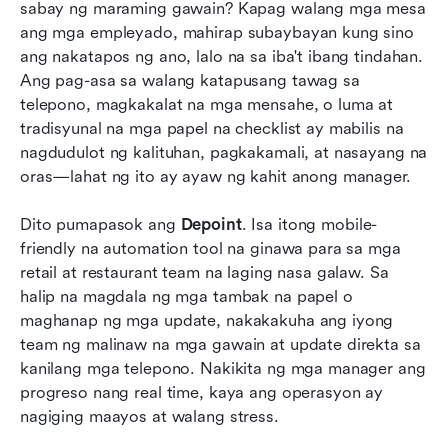
Subukan ang pinakamahusay na alternatibo sa
sabay ng maraming gawain? Kapag walang mga mesa 
Depoint—Lark para sa automation ng retail
ang mga empleyado, mahirap subaybayan kung sino 
ang nakatapos ng ano, lalo na sa iba't ibang tindahan. 
Mga Madalas Itanong
Ang pag-asa sa walang katapusang tawag sa 
telepono, magkakalat na mga mensahe, o luma at 
Konklusyon
tradisyunal na mga papel na checklist ay mabilis na 
May kaugnayang pagbasa
nagdudulot ng kalituhan, pagkakamali, at nasayang na 
oras—lahat ng ito ay ayaw ng kahit anong manager.
Dito pumapasok ang 
Depoint
. Isa itong mobile-
friendly na automation tool na ginawa para sa mga 
retail at restaurant team na laging nasa galaw. Sa 
halip na magdala ng mga tambak na papel o 
maghanap ng mga update, nakakakuha ang iyong 
team ng malinaw na mga gawain at update direkta sa 
kanilang mga telepono. Nakikita ng mga manager ang 
progreso nang real time, kaya ang operasyon ay 
nagiging maayos at walang stress.