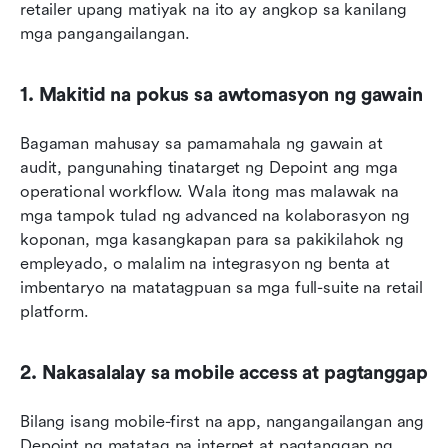
retailer upang matiyak na ito ay angkop sa kanilang 
mga pangangailangan.
1. Makitid na pokus sa awtomasyon ng gawain
Bagaman mahusay sa pamamahala ng gawain at 
audit, pangunahing tinatarget ng Depoint ang mga 
operational workflow. Wala itong mas malawak na 
mga tampok tulad ng advanced na kolaborasyon ng 
koponan, mga kasangkapan para sa pakikilahok ng 
empleyado, o malalim na integrasyon ng benta at 
imbentaryo na matatagpuan sa mga full-suite na retail 
platform.
2. Nakasalalay sa mobile access at pagtanggap
Bilang isang mobile-first na app, nangangailangan ang 
Depoint ng matatag na internet at pagtanggap ng 