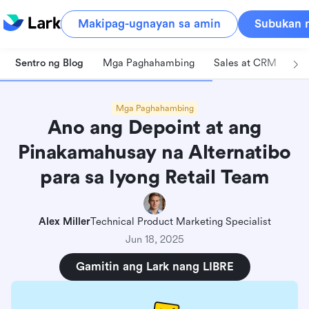
Makipag-ugnayan sa amin
Subukan n
Sentro ng Blog
Mga Paghahambing
Sales at CRM
Pa
Mga Paghahambing
Ano ang Depoint at ang
Pinakamahusay na Alternatibo
para sa Iyong Retail Team
Alex Miller
Technical Product Marketing Specialist
Jun 18, 2025
Gamitin ang Lark nang LIBRE