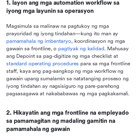
1. Iayon ang mga automation workflow sa 
iyong mga layunin sa operasyon
Magsimula sa malinaw na pagtukoy ng mga 
prayoridad ng iyong tindahan—kung ito man ay 
pamamahala ng imbentaryo
, koordinasyon ng mga 
gawain sa frontline, o 
pagtiyak ng kalidad
. Mahusay 
ang Depoint sa pag-digitize ng mga checklist at 
standard operating procedures
 para sa mga frontline 
staff, kaya ang pag-aangkop ng mga workflow ng 
gawain upang sumalamin sa natatanging proseso ng 
iyong tindahan ay nagsisiguro ng pare-parehong 
pagsasagawa at nakababawas ng mga pagkakamali.
2. Hikayatin ang mga frontline na empleyado 
sa pamamagitan ng madaling gamitin na 
pamamahala ng gawain