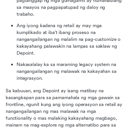
pagtanggap ng mga gumagamit ay humahadlang 
sa maayos na pagpapatupad ng daloy ng 
trabaho.
Ang iyong kadena ng retail ay may mga 
kumplikado at iba't ibang proseso na 
nangangailangan ng malalim na pag-customize o 
kakayahang palawakin na lampas sa saklaw ng 
Depoint.
Nakasalalay ka sa maraming legacy system na 
nangangailangan ng malawak na kakayahan sa 
integrasyon.
Sa kabuuan, ang Depoint ay isang matibay na 
kasangkapan para sa pamamahala ng mga gawain sa 
frontline, ngunit kung ang iyong operasyon sa retail ay 
nangangailangan ng mas malawak na mga 
functionality o mas malaking kakayahang magbago, 
mainam na mag-explore ng mga alternatibo para sa 