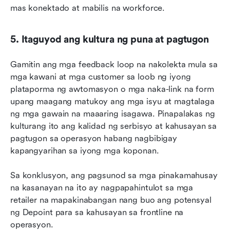
mas konektado at mabilis na workforce.
5. Itaguyod ang kultura ng puna at pagtugon
Gamitin ang mga feedback loop na nakolekta mula sa 
mga kawani at mga customer sa loob ng iyong 
plataporma ng awtomasyon o mga naka-link na form 
upang maagang matukoy ang mga isyu at magtalaga 
ng mga gawain na maaaring isagawa. Pinapalakas ng 
kulturang ito ang kalidad ng serbisyo at kahusayan sa 
pagtugon sa operasyon habang nagbibigay 
kapangyarihan sa iyong mga koponan.
Sa konklusyon, ang pagsunod sa mga pinakamahusay 
na kasanayan na ito ay nagpapahintulot sa mga 
retailer na mapakinabangan nang buo ang potensyal 
ng Depoint para sa kahusayan sa frontline na 
operasyon. 