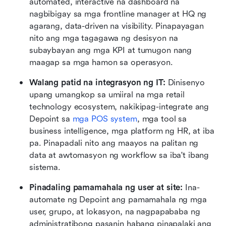
automated, interactive na dashboard na 
nagbibigay sa mga frontline manager at HQ ng 
agarang, data-driven na visibility. Pinapayagan 
nito ang mga tagagawa ng desisyon na 
subaybayan ang mga KPI at tumugon nang 
maagap sa mga hamon sa operasyon.
Walang patid na integrasyon ng IT:
 Dinisenyo 
upang umangkop sa umiiral na mga retail 
technology ecosystem, nakikipag-integrate ang 
Depoint sa 
mga POS system
, mga tool sa 
business intelligence, mga platform ng HR, at iba 
pa. Pinapadali nito ang maayos na palitan ng 
data at awtomasyon ng workflow sa iba't ibang 
sistema.
Pinadaling pamamahala ng user at site:
 Ina-
automate ng Depoint ang pamamahala ng mga 
user, grupo, at lokasyon, na nagpapababa ng 
administratibong pasanin habang pinapalaki ang 