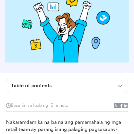
Ano ang Depoint?
Sino ang nangangailangan ng Depoint?
Pangunahing mga grupo ng gumagamit sa retail
at mga restawran
Table of contents
Pinakamahusay na mga kasanayan para sa
paggamit ng retail automation software kasama
ang Depoint
Basahin sa loob ng 15 minuto
Limitations of Depoint Mga Limitasyon ng
Nakaramdam ka na ba na ang pamamahala ng mga 
Depoint
retail team ay parang isang palaging pagsasabay-