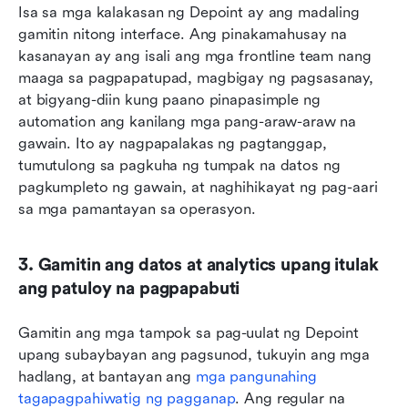
Isa sa mga kalakasan ng Depoint ay ang madaling 
gamitin nitong interface. Ang pinakamahusay na 
kasanayan ay ang isali ang mga frontline team nang 
maaga sa pagpapatupad, magbigay ng pagsasanay, 
at bigyang-diin kung paano pinapasimple ng 
automation ang kanilang mga pang-araw-araw na 
gawain. Ito ay nagpapalakas ng pagtanggap, 
tumutulong sa pagkuha ng tumpak na datos ng 
pagkumpleto ng gawain, at naghihikayat ng pag-aari 
sa mga pamantayan sa operasyon.
3. Gamitin ang datos at analytics upang itulak 
ang patuloy na pagpapabuti
Gamitin ang mga tampok sa pag-uulat ng Depoint 
upang subaybayan ang pagsunod, tukuyin ang mga 
hadlang, at bantayan ang 
mga pangunahing 
tagapagpahiwatig ng pagganap
. Ang regular na 