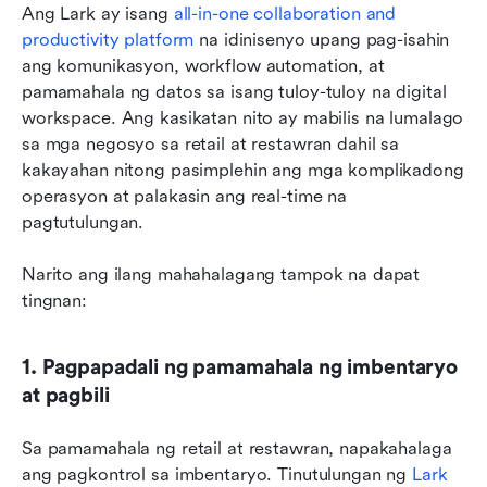
Ang Lark ay isang 
all-in-one collaboration and 
productivity platform
 na idinisenyo upang pag-isahin 
ang komunikasyon, workflow automation, at 
pamamahala ng datos sa isang tuloy-tuloy na digital 
workspace. Ang kasikatan nito ay mabilis na lumalago 
sa mga negosyo sa retail at restawran dahil sa 
kakayahan nitong pasimplehin ang mga komplikadong 
operasyon at palakasin ang real-time na 
pagtutulungan.
Narito ang ilang mahahalagang tampok na dapat 
tingnan:
1. Pagpapadali ng pamamahala ng imbentaryo 
at pagbili
Sa pamamahala ng retail at restawran, napakahalaga 
ang pagkontrol sa imbentaryo. Tinutulungan ng 
Lark 