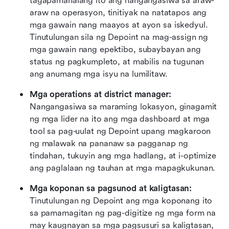
tagapamahalang ito ang nangangasiwa sa araw-
araw na operasyon, tinitiyak na natatapos ang 
mga gawain nang maayos at ayon sa iskedyul. 
Tinutulungan sila ng Depoint na mag-assign ng 
mga gawain nang epektibo, subaybayan ang 
status ng pagkumpleto, at mabilis na tugunan 
ang anumang mga isyu na lumilitaw.
Mga operations at district manager:
Nangangasiwa sa maraming lokasyon, ginagamit 
ng mga lider na ito ang mga dashboard at mga 
tool sa pag-uulat ng Depoint upang magkaroon 
ng malawak na pananaw sa pagganap ng 
tindahan, tukuyin ang mga hadlang, at i-optimize 
ang paglalaan ng tauhan at mga mapagkukunan.
Mga koponan sa pagsunod at kaligtasan:
Tinutulungan ng Depoint ang mga koponang ito 
sa pamamagitan ng pag-digitize ng mga form na 
may kaugnayan sa mga pagsusuri sa kaligtasan, 