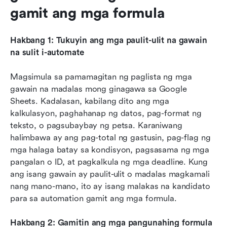
gamit ang mga formula
Hakbang 1: Tukuyin ang mga paulit-ulit na gawain 
na sulit i-automate
Magsimula sa pamamagitan ng paglista ng mga 
gawain na madalas mong ginagawa sa Google 
Sheets. Kadalasan, kabilang dito ang mga 
kalkulasyon, paghahanap ng datos, pag-format ng 
teksto, o pagsubaybay ng petsa. Karaniwang 
halimbawa ay ang pag-total ng gastusin, pag-flag ng 
mga halaga batay sa kondisyon, pagsasama ng mga 
pangalan o ID, at pagkalkula ng mga deadline. Kung 
ang isang gawain ay paulit-ulit o madalas magkamali 
nang mano-mano, ito ay isang malakas na kandidato 
para sa automation gamit ang mga formula.
Hakbang 2: Gamitin ang mga pangunahing formula 