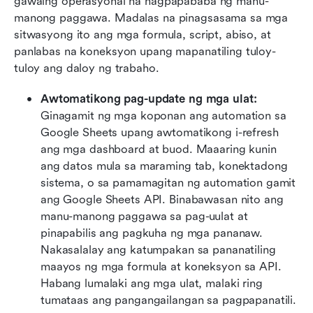
gawaing operasyonal na nagpapababa ng manu-
manong paggawa. Madalas na pinagsasama sa mga 
sitwasyong ito ang mga formula, script, abiso, at 
panlabas na koneksyon upang mapanatiling tuloy-
tuloy ang daloy ng trabaho.
Awtomatikong pag-update ng mga ulat:
Ginagamit ng mga koponan ang automation sa 
Google Sheets upang awtomatikong i-refresh 
ang mga dashboard at buod. Maaaring kunin 
ang datos mula sa maraming tab, konektadong 
sistema, o sa pamamagitan ng automation gamit 
ang Google Sheets API. Binabawasan nito ang 
manu-manong paggawa sa pag-uulat at 
pinapabilis ang pagkuha ng mga pananaw. 
Nakasalalay ang katumpakan sa pananatiling 
maayos ng mga formula at koneksyon sa API. 
Habang lumalaki ang mga ulat, malaki ring 
tumataas ang pangangailangan sa pagpapanatili.