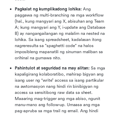
Pagkalat ng kumplikadong lohika:
 Ang 
paggawa ng multi-branching na mga workflow 
(hal., kung mangyari ang X, abisuhan ang Team 
A; kung mangyari ang Y, i-update ang Database 
B) ay nangangailangan ng malalim na nested na 
lohika. Sa isang spreadsheet, kadalasan itong 
nagreresulta sa "spaghetti code" na halos 
imposibleng mapanatili ng sinuman maliban sa 
orihinal na gumawa nito.
Pahintulot at seguridad na may alitan:
 Sa mga 
kapaligirang kolaboratibo, mahirap bigyan ang 
isang user ng “write” access sa isang partikular 
na awtomasyon nang hindi rin binibigyan ng 
access sa sensitibong raw data sa sheet. 
Maaaring mag-trigger ang mga abiso, ngunit 
manu-mano ang follow-up. Umaasa ang mga 
pag-apruba sa mga trail ng email. Ang hindi 