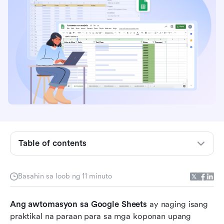
Ano ang ibig sabihin ng mga tao sa Google
Sheets automation?
Table of contents
Mga karaniwang sitwasyon ng awtomasyon na
nakapaloob sa Google Sheets
Basahin sa loob ng 11 minuto
Mga nakapaloob na tampok ng awtomasyon sa
Ang awtomasyon sa Google Sheets
loob ng Google Sheets
 ay naging isang 
praktikal na paraan para sa mga koponan upang 