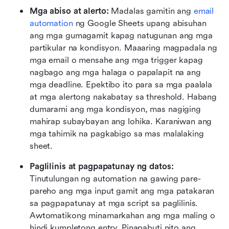
Mga abiso at alerto:
 Madalas gamitin ang 
email 
automation
 ng Google Sheets upang abisuhan 
ang mga gumagamit kapag natugunan ang mga 
partikular na kondisyon. Maaaring magpadala ng 
mga email o mensahe ang mga trigger kapag 
nagbago ang mga halaga o papalapit na ang 
mga deadline. Epektibo ito para sa mga paalala 
at mga alertong nakabatay sa threshold. Habang 
dumarami ang mga kondisyon, mas nagiging 
mahirap subaybayan ang lohika. Karaniwan ang 
mga tahimik na pagkabigo sa mas malalaking 
sheet.
Paglilinis at pagpapatunay ng datos:
Tinutulungan ng automation na gawing pare-
pareho ang mga input gamit ang mga patakaran 
sa pagpapatunay at mga script sa paglilinis. 
Awtomatikong minamarkahan ang mga maling o 
hindi kumpletong entry. Pinapabuti nito ang 