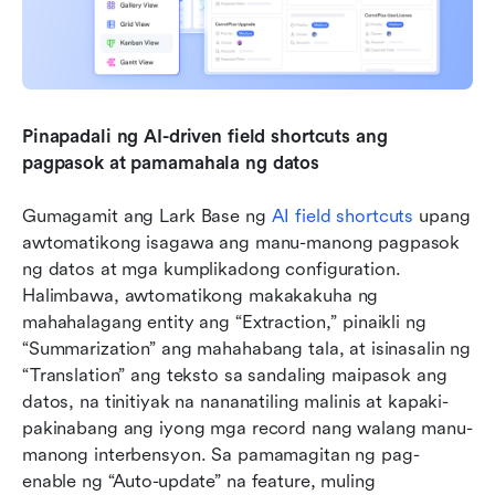
Pinapadali ng AI-driven field shortcuts ang 
pagpasok at pamamahala ng datos
Gumagamit ang Lark Base ng 
AI field shortcuts
 upang 
awtomatikong isagawa ang manu-manong pagpasok 
ng datos at mga kumplikadong configuration. 
Halimbawa, awtomatikong makakakuha ng 
mahahalagang entity ang “Extraction,” pinaikli ng 
“Summarization” ang mahahabang tala, at isinasalin ng 
“Translation” ang teksto sa sandaling maipasok ang 
datos, na tinitiyak na nananatiling malinis at kapaki-
pakinabang ang iyong mga record nang walang manu-
manong interbensyon. Sa pamamagitan ng pag-
enable ng “Auto-update” na feature, muling 