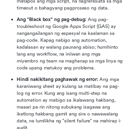
matapos ang mga script, na nagreresulta sa mga 
timeout o bahagyang pagproseso ng data.
Ang "Black box" ng pag-debug:
 Ang pag-
troubleshoot ng Google Apps Script (GAS) ay 
nangangailangan ng espesyal na kaalaman sa 
pag-code. Kapag nabigo ang automation, 
kadalasan ay walang paunang abiso; humihinto 
lang ang workflow, na iniiwan ang mga 
miyembro ng team na maghanap sa mga linya ng 
code upang matukoy ang problema.
Hindi nakikitang paghawak ng error:
 Ang mga 
karaniwang sheet ay kulang sa matibay na pag-
log ng error. Kung ang isang multi-step na 
automation ay mabigo sa ikalawang hakbang, 
maaari pa rin nitong subukang isagawa ang 
ikatlong hakbang gamit ang sira o nawawalang 
data, na lumilikha ng "silent failure" na mahirap i-
audit.