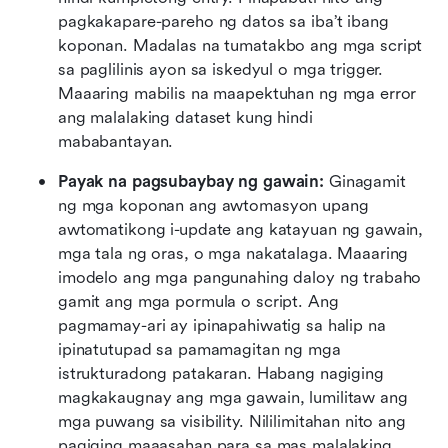
pagkakapare-pareho ng datos sa iba’t ibang 
koponan. Madalas na tumatakbo ang mga script 
sa paglilinis ayon sa iskedyul o mga trigger. 
Maaaring mabilis na maapektuhan ng mga error 
ang malalaking dataset kung hindi 
mababantayan.
Payak na pagsubaybay ng gawain:
 Ginagamit 
ng mga koponan ang awtomasyon upang 
awtomatikong i-update ang katayuan ng gawain, 
mga tala ng oras, o mga nakatalaga. Maaaring 
imodelo ang mga pangunahing daloy ng trabaho 
gamit ang mga pormula o script. Ang 
pagmamay-ari ay ipinapahiwatig sa halip na 
ipinatutupad sa pamamagitan ng mga 
istrukturadong patakaran. Habang nagiging 
magkakaugnay ang mga gawain, lumilitaw ang 
mga puwang sa visibility. Nililimitahan nito ang 
pagiging maaasahan para sa mas malalaking 