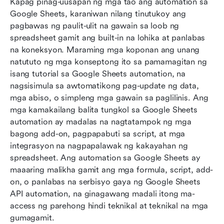
Kapag pinag-uusapan ng mga tao ang automation sa 
Google Sheets, karaniwan nilang tinutukoy ang 
pagbawas ng paulit-ulit na gawain sa loob ng 
spreadsheet gamit ang built-in na lohika at panlabas 
na koneksyon. Maraming mga koponan ang unang 
natututo ng mga konseptong ito sa pamamagitan ng 
isang tutorial sa Google Sheets automation, na 
nagsisimula sa awtomatikong pag-update ng data, 
mga abiso, o simpleng mga gawain sa paglilinis. Ang 
mga kamakailang balita tungkol sa Google Sheets 
automation ay madalas na nagtatampok ng mga 
bagong add-on, pagpapabuti sa script, at mga 
integrasyon na nagpapalawak ng kakayahan ng 
spreadsheet. Ang automation sa Google Sheets ay 
maaaring malikha gamit ang mga formula, script, add-
on, o panlabas na serbisyo gaya ng Google Sheets 
API automation, na ginagawang madali itong ma-
access ng parehong hindi teknikal at teknikal na mga 
gumagamit.