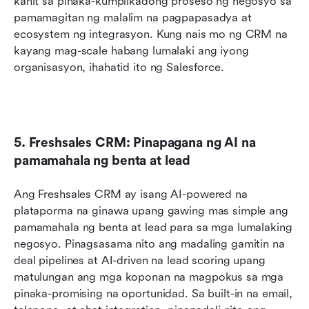
kahit sa pinaka-kumplikadong proseso ng negosyo sa 
pamamagitan ng malalim na pagpapasadya at 
ecosystem ng integrasyon. Kung nais mo ng CRM na 
kayang mag-scale habang lumalaki ang iyong 
organisasyon, ihahatid ito ng Salesforce.
5. Freshsales CRM: Pinapagana ng AI na 
pamamahala ng benta at lead
Ang Freshsales CRM ay isang AI-powered na 
plataporma na ginawa upang gawing mas simple ang 
pamamahala ng benta at lead para sa mga lumalaking 
negosyo. Pinagsasama nito ang madaling gamitin na 
deal pipelines at AI-driven na lead scoring upang 
matulungan ang mga koponan na magpokus sa mga 
pinaka-promising na oportunidad. Sa built-in na email, 