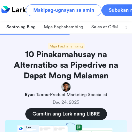
Makipag-ugnayan sa amin
Subukan n
Sentro ng Blog
Mga Paghahambing
Sales at CRM
Pa
Mga Paghahambing
10 Pinakamahusay na
Alternatibo sa Pipedrive na
Dapat Mong Malaman
Ryan Tanner
Product Marketing Specialist
Dec 24, 2025
Gamitin ang Lark nang LIBRE