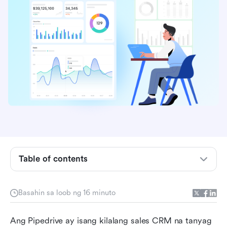
Table of contents
Paghahambing ng CRM software: Mga
Basahin sa loob ng 16 minuto
kakompetensya ng Pipedrive sa isang tingin
10 Pinakamahusay na mga kakompetensya ng
Ang Pipedrive ay isang kilalang sales CRM na tanyag 