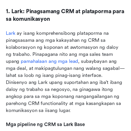
1. Lark: Pinagsamang CRM at plataporma para 
sa komunikasyon
Lark
 ay isang komprehensibong plataporma na 
pinagsasama ang mga kakayahan ng CRM sa 
kolaborasyon ng koponan at awtomasyon ng daloy 
ng trabaho. Pinapagana nito ang mga sales team 
upang 
pamahalaan ang mga lead
, subaybayan ang 
mga deal, at makipagtulungan nang walang sagabal—
lahat sa loob ng isang pinag-isang interface. 
Dinisenyo ang Lark upang suportahan ang iba’t ibang 
daloy ng trabaho sa negosyo, na ginagawa itong 
angkop para sa mga koponang nangangailangan ng 
parehong CRM functionality at mga kasangkapan sa 
komunikasyon sa iisang lugar.
Mga pipeline ng CRM sa Lark Base