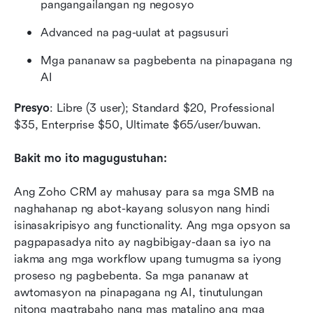
pangangailangan ng negosyo
Advanced na pag-uulat at pagsusuri
Mga pananaw sa pagbebenta na pinapagana ng 
AI
Presyo
: Libre (3 user); Standard $20, Professional 
$35, Enterprise $50, Ultimate $65/user/buwan.
Bakit mo ito magugustuhan:
Ang Zoho CRM ay mahusay para sa mga SMB na 
naghahanap ng abot-kayang solusyon nang hindi 
isinasakripisyo ang functionality. Ang mga opsyon sa 
pagpapasadya nito ay nagbibigay-daan sa iyo na 
iakma ang mga workflow upang tumugma sa iyong 
proseso ng pagbebenta. Sa mga pananaw at 
awtomasyon na pinapagana ng AI, tinutulungan 
nitong magtrabaho nang mas matalino ang mga 