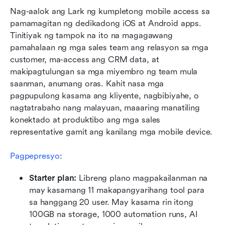
Nag-aalok ang Lark ng kumpletong mobile access sa 
pamamagitan ng dedikadong iOS at Android apps. 
Tinitiyak ng tampok na ito na magagawang 
pamahalaan ng mga sales team ang relasyon sa mga 
customer, ma-access ang CRM data, at 
makipagtulungan sa mga miyembro ng team mula 
saanman, anumang oras. Kahit nasa mga 
pagpupulong kasama ang kliyente, nagbibiyahe, o 
nagtatrabaho nang malayuan, maaaring manatiling 
konektado at produktibo ang mga sales 
representative gamit ang kanilang mga mobile device.
Pagpepresyo
:
Starter plan:
 Libreng plano magpakailanman na 
may kasamang 11 makapangyarihang tool para 
sa hanggang 20 user. May kasama rin itong 
100GB na storage, 1000 automation runs, AI 