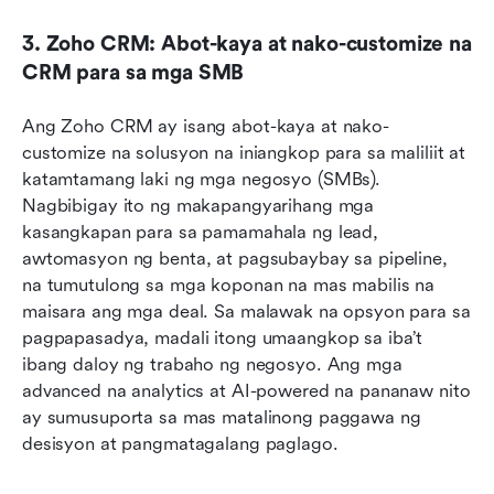
3. Zoho CRM: Abot-kaya at nako-customize na 
CRM para sa mga SMB
Ang Zoho CRM ay isang abot-kaya at nako-
customize na solusyon na iniangkop para sa maliliit at 
katamtamang laki ng mga negosyo (SMBs). 
Nagbibigay ito ng makapangyarihang mga 
kasangkapan para sa pamamahala ng lead, 
awtomasyon ng benta, at pagsubaybay sa pipeline, 
na tumutulong sa mga koponan na mas mabilis na 
maisara ang mga deal. Sa malawak na opsyon para sa 
pagpapasadya, madali itong umaangkop sa iba’t 
ibang daloy ng trabaho ng negosyo. Ang mga 
advanced na analytics at AI-powered na pananaw nito 
ay sumusuporta sa mas matalinong paggawa ng 
desisyon at pangmatagalang paglago.