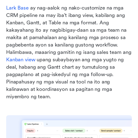
Lark Base
 ay nag-aalok ng nako-customize na mga 
CRM pipeline na may iba’t ibang view, kabilang ang 
Kanban, Gantt, at Table na mga format. Ang 
kakayahang ito ay nagbibigay-daan sa mga team na 
makita at pamahalaan ang kanilang mga proseso sa 
pagbebenta ayon sa kanilang gustong workflow. 
Halimbawa, maaaring gamitin ng isang sales team ang 
Kanban view
 upang subaybayan ang mga yugto ng 
deal, habang ang Gantt chart ay tumutulong sa 
pagpaplano at pag-iskedyul ng mga follow-up. 
Pinapahusay ng mga visual na tool na ito ang 
kalinawan at koordinasyon sa pagitan ng mga 
miyembro ng team.