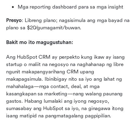
Mga reporting dashboard para sa mga insight
Presyo
: Libreng plano; nagsisimula ang mga bayad na 
plano sa $20/gumagamit/buwan.
Bakit mo ito magugustuhan:
Ang HubSpot CRM ay perpekto kung ikaw ay isang 
startup o maliit na negosyo na naghahanap ng libre 
ngunit makapangyarihang CRM upang 
makapagsimula. Ibinibigay nito sa iyo ang lahat ng 
mahahalaga—mga contact, deal, at mga 
kasangkapan sa marketing—nang walang paunang 
gastos. Habang lumalaki ang iyong negosyo, 
sumasabay ang HubSpot sa iyo, na ginagawa itong 
isang matipid na pangmatagalang pagpipilian.