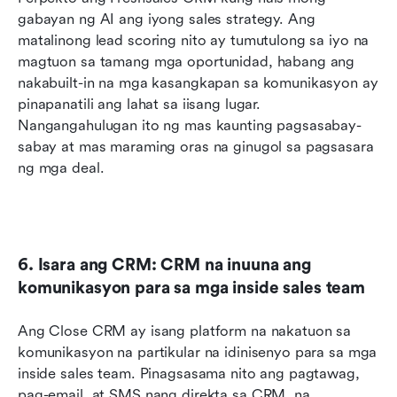
gabayan ng AI ang iyong sales strategy. Ang 
matalinong lead scoring nito ay tumutulong sa iyo na 
magtuon sa tamang mga oportunidad, habang ang 
nakabuilt-in na mga kasangkapan sa komunikasyon ay 
pinapanatili ang lahat sa iisang lugar. 
Nangangahulugan ito ng mas kaunting pagsasabay-
sabay at mas maraming oras na ginugol sa pagsasara 
ng mga deal.
6. Isara ang CRM: CRM na inuuna ang 
komunikasyon para sa mga inside sales team
Ang Close CRM ay isang platform na nakatuon sa 
komunikasyon na partikular na idinisenyo para sa mga 
inside sales team. Pinagsasama nito ang pagtawag, 
pag-email, at SMS nang direkta sa CRM, na 