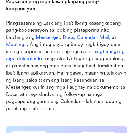
Pagsasama ng mga kasangkapang pang-
kooperasyon
Pinagsasama ng Lark ang iba’t ibang kasangkapang 
pang-kooperasyon sa loob ng plataporma nito, 
kabilang ang 
Messenger
, 
Docs
, 
Calendar
, 
Mail
, at 
Meetings
. Ang integrasyong ito ay nagbibigay-daan 
sa mga koponan na makipag-ugnayan, 
magbahagi ng 
mga dokumento
, mag-iskedyul ng mga pagpupulong, 
at pamahalaan ang mga email nang hindi lumilipat sa 
iba’t ibang aplikasyon. Halimbawa, maaaring talakayin 
ng isang sales team ang isang kasunduan sa 
Messenger, suriin ang mga kaugnay na dokumento sa 
Docs, at mag-iskedyul ng follow-up na mga 
pagpupulong gamit ang Calendar—lahat sa loob ng 
parehong plataporma.