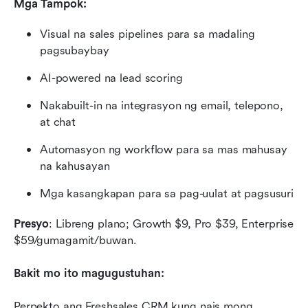
Mga Tampok:
Visual na sales pipelines para sa madaling 
pagsubaybay
AI-powered na lead scoring
Nakabuilt-in na integrasyon ng email, telepono, 
at chat
Automasyon ng workflow para sa mas mahusay 
na kahusayan
Mga kasangkapan para sa pag-uulat at pagsusuri
Presyo
: Libreng plano; Growth $9, Pro $39, Enterprise 
$59/gumagamit/buwan.
Bakit mo ito magugustuhan:
Perpekto ang Freshsales CRM kung nais mong 