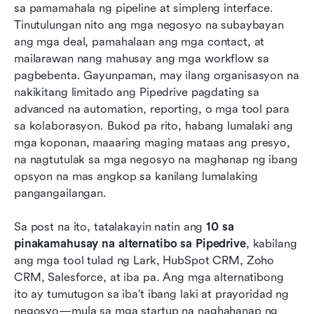
Pipedrive na kailangan mong subukan
sa pamamahala ng pipeline at simpleng interface. 
Tinutulungan nito ang mga negosyo na subaybayan 
Bakit maghanap ng alternatibo sa Pipedrive?
ang mga deal, pamahalaan ang mga contact, at 
mailarawan nang mahusay ang mga workflow sa 
Paano pumili ng tamang alternatibo sa Pipedrive
pagbebenta. Gayunpaman, may ilang organisasyon na 
Konklusyon
nakikitang limitado ang Pipedrive pagdating sa 
advanced na automation, reporting, o mga tool para 
Mga Madalas Itanong
sa kolaborasyon. Bukod pa rito, habang lumalaki ang 
mga koponan, maaaring maging mataas ang presyo, 
Kaugnay na pagbasa
na nagtutulak sa mga negosyo na maghanap ng ibang 
opsyon na mas angkop sa kanilang lumalaking 
pangangailangan.
Sa post na ito, tatalakayin natin ang 
10 sa 
pinakamahusay na alternatibo sa Pipedrive
, kabilang 
ang mga tool tulad ng Lark, HubSpot CRM, Zoho 
CRM, Salesforce, at iba pa. Ang mga alternatibong 
ito ay tumutugon sa iba’t ibang laki at prayoridad ng 
negosyo—mula sa mga startup na naghahanap ng 