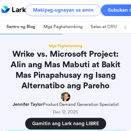
Makipag-ugnayan sa amin
Subukan n
Sentro ng Blog
Mga Paghahambing
Sales at CRM
Pa
Mga Paghahambing
Wrike vs. Microsoft Project:
Alin ang Mas Mabuti at Bakit
Mas Pinapahusay ng Isang
Alternatibo ang Pareho
Jennifer Taylor
Product Demand Generation Specialist
Dec 12, 2025
Gamitin ang Lark nang LIBRE