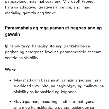
pagpaplano, mas mahusay ang Microsoft Project. 
Para sa adaptive, iterative na pagpaplano, mas 
madaling gamitin ang Wrike.
Pamamahala ng mga yaman at pagpaplano ng 
gawain
Ipinapakita ng bahaging ito ang pagkakaiba sa 
pagitan ng enterprise-level na pagmomodelo at team-
centric na visibility.
Wrike
Mas madaling basahin at gamitin agad ang mga 
workload view nito, na nagbibigay ng malinaw na 
visibility sa kapasidad ng koponan.
Gayunpaman, maaaring hindi nito matugunan 
ang mga kumplikadong pangangailangan sa 