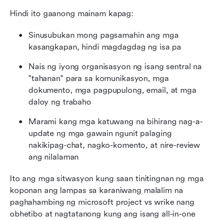
Hindi ito gaanong mainam kapag:
Sinusubukan mong pagsamahin ang mga 
kasangkapan, hindi magdagdag ng isa pa
Nais ng iyong organisasyon ng isang sentral na 
"tahanan" para sa komunikasyon, mga 
dokumento, mga pagpupulong, email, at mga 
daloy ng trabaho
Marami kang mga katuwang na bihirang nag-a-
update ng mga gawain ngunit palaging 
nakikipag-chat, nagko-komento, at nire-review 
ang nilalaman
Ito ang mga sitwasyon kung saan tinitingnan ng mga 
koponan ang lampas sa karaniwang malalim na 
paghahambing ng microsoft project vs wrike nang 
obhetibo at nagtatanong kung ang isang all-in-one 