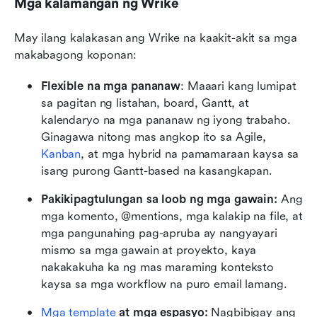
Mga kalamangan ng Wrike
May ilang kalakasan ang Wrike na kaakit-akit sa mga 
makabagong koponan:
Flexible na mga pananaw
: Maaari kang lumipat 
sa pagitan ng listahan, board, Gantt, at 
kalendaryo na mga pananaw ng iyong trabaho. 
Ginagawa nitong mas angkop ito sa Agile, 
Kanban
, at mga hybrid na pamamaraan kaysa sa 
isang purong Gantt-based na kasangkapan.
Pakikipagtulungan sa loob ng mga gawain: 
Ang 
mga komento, @mentions, mga kalakip na file, at 
mga pangunahing pag-apruba ay nangyayari 
mismo sa mga gawain at proyekto, kaya 
nakakakuha ka ng mas maraming konteksto 
kaysa sa mga workflow na puro email lamang.
Mga template
 at mga espasyo: 
Nagbibigay ang 