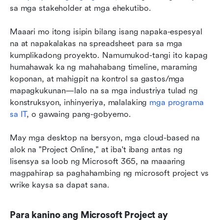
sa mga stakeholder at mga ehekutibo.
Maaari mo itong isipin bilang isang napaka-espesyal 
na at napakalakas na spreadsheet para sa mga 
kumplikadong proyekto. Namumukod-tangi ito kapag 
humahawak ka ng mahahabang timeline, maraming 
koponan, at mahigpit na kontrol sa gastos/mga 
mapagkukunan—lalo na sa mga industriya tulad ng 
konstruksyon, inhinyeriya, malalaking 
mga programa 
sa IT
, o gawaing pang-gobyerno.
May mga desktop na bersyon, mga cloud-based na 
alok na "Project Online," at iba't ibang antas ng 
lisensya sa loob ng Microsoft 365, na maaaring 
magpahirap sa paghahambing ng microsoft project vs 
wrike kaysa sa dapat sana.
Para kanino ang Microsoft Project ay 