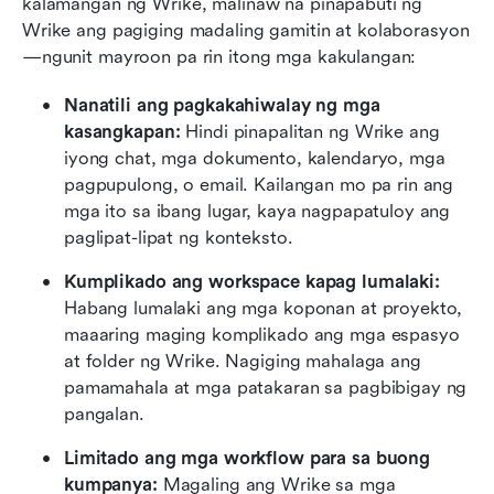
kalamangan ng Wrike, malinaw na pinapabuti ng 
Wrike ang pagiging madaling gamitin at kolaborasyon
—ngunit mayroon pa rin itong mga kakulangan:
Nanatili ang pagkakahiwalay ng mga 
kasangkapan: 
Hindi pinapalitan ng Wrike ang 
iyong chat, mga dokumento, kalendaryo, mga 
pagpupulong, o email. Kailangan mo pa rin ang 
mga ito sa ibang lugar, kaya nagpapatuloy ang 
paglipat-lipat ng konteksto.
Kumplikado ang workspace kapag lumalaki: 
Habang lumalaki ang mga koponan at proyekto, 
maaaring maging komplikado ang mga espasyo 
at folder ng Wrike. Nagiging mahalaga ang 
pamamahala at mga patakaran sa pagbibigay ng 
pangalan.
Limitado ang mga workflow para sa buong 
kumpanya: 
Magaling ang Wrike sa mga 