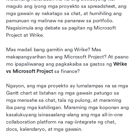
Wrike kumpara sa Microsoft Project: Mga
magulo ang iyong mga proyekto sa spreadsheet, ang 
kalamangan at kahinaan
mga gawain ay nakatago sa chat, at humihiling ang 
pamunuan ng malinaw na pananaw sa portfolio. 
Wrike vs Microsoft Project: Paghahambing ng
Nagsisimula ang debate sa pagitan ng Microsoft 
mga Tampok
Project at Wrike.
Wrike vs Microsoft Project: Mga plano sa
pagpepresyo
Mas madali bang gamitin ang Wrike? Mas 
makapangyarihan ba ang Microsoft Project? At paano 
Lark bilang pinakamahusay na alternatibo sa
mo ipapaliwanag ang pagkakaiba sa gastos ng 
Wrike 
Wrike at Microsoft Project
vs Microsoft Project
 sa finance?
Wrike kumpara sa Microsoft Project: Alin ang
Ngayon, ang mga proyekto ay lumalampas na sa mga 
mas mahusay at kailan pipiliin ang Lark?
Gantt chart at listahan ng mga gawain patungo sa 
Konklusyon
mga mensahe sa chat, tala ng pulong, at maraming 
iba pang mga kahilingan. Maraming mga koponan ang 
Mga Madalas Itanong
kasalukuyang isinasaalang-alang ang mga all-in-one 
collaboration platform na nag-iintegrate ng chat, 
May kaugnayang pagbasa
docs, kalendaryo, at mga gawain.