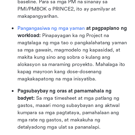
baseline. Para sa mga PM na sinanay sa 
PMI/PMBOK o PRINCE2, ito ay pamilyar at 
makapangyarihan.
Pangangasiwa ng mga yaman
 at pagpaplano ng 
workload: 
Pinapayagan ka ng Project na 
magtalaga ng mga tao o pangkalahatang yaman 
sa mga gawain, magmodelo ng kapasidad, at 
makita kung sino ang sobra o kulang ang 
alokasyon sa maraming proyekto. Mahalaga ito 
kapag mayroon kang dose-dosenang 
magkakapatong na mga inisyatiba.
Pagsubaybay ng oras at pamamahala ng 
badyet: 
Sa mga timesheet at mga patlang ng 
gastos, maaari mong subaybayan ang aktwal 
kumpara sa mga pagtataya, pamahalaan ang 
mga rate ng gastos, at makakuha ng 
detalyadong mga ulat sa pananalapi.