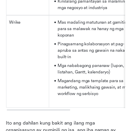
Kinilalang pamantayan sa maraming 
mga negosyo at industriya
Wrike
Mas madaling matutunan at gamitin 
para sa malawak na hanay ng mga 
koponan
Pinagsamang kolaborasyon at pag-
apruba sa antas ng gawain na naka-
built-in
Mga nababagong pananaw (lupon, 
listahan, Gantt, kalendaryo)
Magandang mga template para sa 
marketing, malikhaing gawain, at mga 
workflow ng serbisyo
Ito ang dahilan kung bakit ang ilang mga 
organisasyon ay pumipili ng isa, ang iba naman ay 