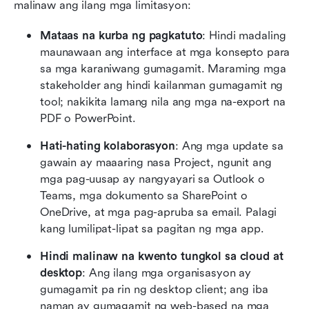
malinaw ang ilang mga limitasyon:
Mataas na kurba ng pagkatuto
: Hindi madaling 
maunawaan ang interface at mga konsepto para 
sa mga karaniwang gumagamit. Maraming mga 
stakeholder ang hindi kailanman gumagamit ng 
tool; nakikita lamang nila ang mga na-export na 
PDF o PowerPoint.
Hati-hating kolaborasyon
: Ang mga update sa 
gawain ay maaaring nasa Project, ngunit ang 
mga pag-uusap ay nangyayari sa Outlook o 
Teams, mga dokumento sa SharePoint o 
OneDrive, at mga pag-apruba sa email. Palagi 
kang lumilipat-lipat sa pagitan ng mga app.
Hindi malinaw na kwento tungkol sa cloud at 
desktop
: Ang ilang mga organisasyon ay 
gumagamit pa rin ng desktop client; ang iba 
naman ay gumagamit ng web-based na mga 