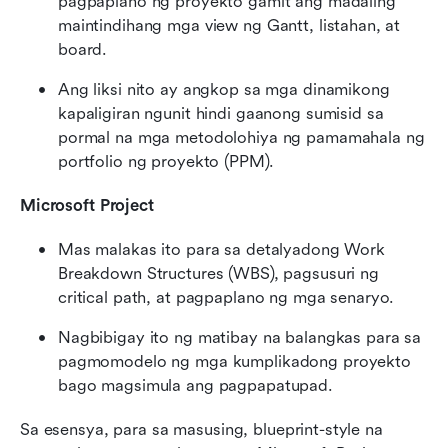
pagpaplano ng proyekto gamit ang madaling 
maintindihang mga view ng Gantt, listahan, at 
board.
Ang liksi nito ay angkop sa mga dinamikong 
kapaligiran ngunit hindi gaanong sumisid sa 
pormal na mga metodolohiya ng pamamahala ng 
portfolio ng proyekto (PPM).
Microsoft Project
Mas malakas ito para sa detalyadong Work 
Breakdown Structures (WBS), pagsusuri ng 
critical path, at pagpaplano ng mga senaryo.
Nagbibigay ito ng matibay na balangkas para sa 
pagmomodelo ng mga kumplikadong proyekto 
bago magsimula ang pagpapatupad.
Sa esensya, para sa masusing, blueprint-style na 