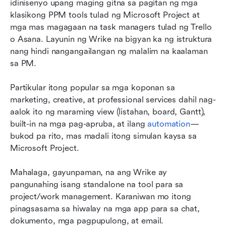
idinisenyo upang maging gitna sa pagitan ng mga 
klasikong PPM tools tulad ng Microsoft Project at 
mga mas magagaan na task managers tulad ng Trello 
o Asana. Layunin ng Wrike na bigyan ka ng istruktura 
nang hindi nangangailangan ng malalim na kaalaman 
sa PM.
Partikular itong popular sa mga koponan sa 
marketing, creative, at professional services dahil nag-
aalok ito ng maraming view (listahan, board, Gantt), 
built-in na mga pag-apruba, at ilang 
automation
—
bukod pa rito, mas madali itong simulan kaysa sa 
Microsoft Project.
Mahalaga, gayunpaman, na ang Wrike ay 
pangunahing isang standalone na tool para sa 
project/work management. Karaniwan mo itong 
pinagsasama sa hiwalay na mga app para sa chat, 
dokumento, mga pagpupulong, at email.