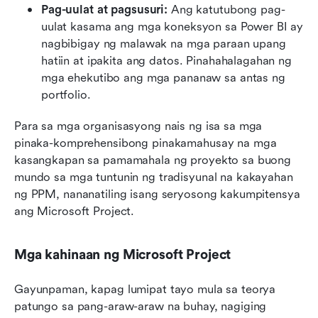
Pag-uulat at pagsusuri: 
Ang katutubong pag-
uulat kasama ang mga koneksyon sa Power BI ay 
nagbibigay ng malawak na mga paraan upang 
hatiin at ipakita ang datos. Pinahahalagahan ng 
mga ehekutibo ang mga pananaw sa antas ng 
portfolio.
Para sa mga organisasyong nais ng isa sa mga 
pinaka-komprehensibong pinakamahusay na mga 
kasangkapan sa pamamahala ng proyekto sa buong 
mundo sa mga tuntunin ng tradisyunal na kakayahan 
ng PPM, nananatiling isang seryosong kakumpitensya 
ang Microsoft Project.
Mga kahinaan ng Microsoft Project
Gayunpaman, kapag lumipat tayo mula sa teorya 
patungo sa pang-araw-araw na buhay, nagiging 