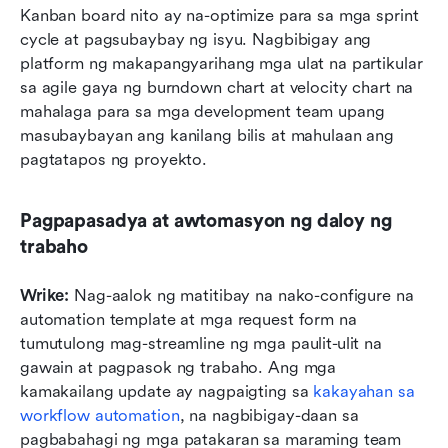
Kanban board nito ay na-optimize para sa mga sprint 
cycle at pagsubaybay ng isyu. Nagbibigay ang 
platform ng makapangyarihang mga ulat na partikular 
sa agile gaya ng burndown chart at velocity chart na 
mahalaga para sa mga development team upang 
masubaybayan ang kanilang bilis at mahulaan ang 
pagtatapos ng proyekto.
Pagpapasadya at awtomasyon ng daloy ng 
trabaho
Wrike:
 Nag-aalok ng matitibay na nako-configure na 
automation template at mga request form na 
tumutulong mag-streamline ng mga paulit-ulit na 
gawain at pagpasok ng trabaho. Ang mga 
kamakailang update ay nagpaigting sa 
kakayahan sa 
workflow automation
, na nagbibigay-daan sa 
pagbabahagi ng mga patakaran sa maraming team 