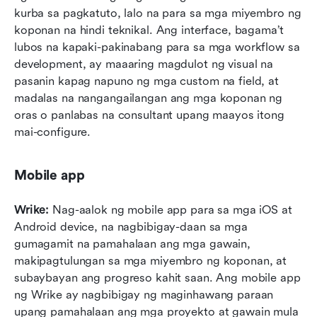
kurba sa pagkatuto, lalo na para sa mga miyembro ng 
koponan na hindi teknikal. Ang interface, bagama’t 
lubos na kapaki-pakinabang para sa mga workflow sa 
development, ay maaaring magdulot ng visual na 
pasanin kapag napuno ng mga custom na field, at 
madalas na nangangailangan ang mga koponan ng 
oras o panlabas na consultant upang maayos itong 
mai-configure.
Mobile app
Wrike:
 Nag-aalok ng mobile app para sa mga iOS at 
Android device, na nagbibigay-daan sa mga 
gumagamit na pamahalaan ang mga gawain, 
makipagtulungan sa mga miyembro ng koponan, at 
subaybayan ang progreso kahit saan. Ang mobile app 
ng Wrike ay nagbibigay ng maginhawang paraan 
upang pamahalaan ang mga proyekto at gawain mula 