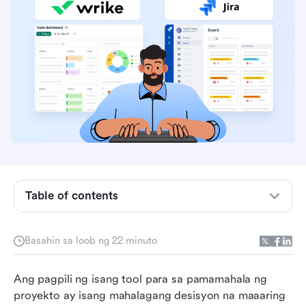
Table of contents
Ano ang Wrike?
Ano ang Jira?
Basahin sa loob ng 22 minuto
Wrike kumpara sa Jira: Isang detalyadong
Ang pagpili ng isang tool para sa pamamahala ng 
paghahambing
proyekto ay isang mahalagang desisyon na maaaring 