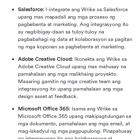
Salesforce:
 I-integrate ang Wrike sa Salesforce 
upang mas mapadali ang mga proseso ng 
pagbebenta at marketing. Ang integrasyong ito 
ay nagbibigay-daan sa tuloy-tuloy na 
pagbabahagi ng data at kolaborasyon sa pagitan 
ng mga koponan sa pagbebenta at marketing.
Adobe Creative Cloud:
 Ikonekta ang Wrike sa 
Adobe Creative Cloud upang mas mahusay na 
pamahalaan ang mga malikhaing proyekto. 
Maaaring gamitin ng mga creative team ang 
integrasyong ito upang pamahalaan ang mga 
design asset at feedback.
Microsoft Office 365:
 Isama ang Wrike sa 
Microsoft Office 365 upang makipagtulungan sa 
mga dokumento, pamahalaan ang mga email, at 
mag-iskedyul ng mga pagpupulong. Pinapahusay 
ng integrasyong ito ang kolaborasyon at 