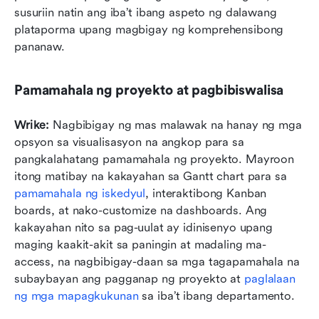
susuriin natin ang iba’t ibang aspeto ng dalawang 
plataporma upang magbigay ng komprehensibong 
pananaw.
Pamamahala ng proyekto at pagbibiswalisa
Wrike:
 Nagbibigay ng mas malawak na hanay ng mga 
opsyon sa visualisasyon na angkop para sa 
pangkalahatang pamamahala ng proyekto. Mayroon 
itong matibay na kakayahan sa Gantt chart para sa 
pamamahala ng iskedyul
, interaktibong Kanban 
boards, at nako-customize na dashboards. Ang 
kakayahan nito sa pag-uulat ay idinisenyo upang 
maging kaakit-akit sa paningin at madaling ma-
access, na nagbibigay-daan sa mga tagapamahala na 
subaybayan ang pagganap ng proyekto at 
paglalaan 
ng mga mapagkukunan
 sa iba’t ibang departamento.