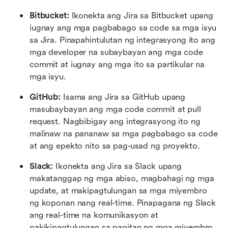
Bitbucket:
 Ikonekta ang Jira sa Bitbucket upang 
iugnay ang mga pagbabago sa code sa mga isyu 
sa Jira. Pinapahintulutan ng integrasyong ito ang 
mga developer na subaybayan ang mga code 
commit at iugnay ang mga ito sa partikular na 
mga isyu.
GitHub:
 Isama ang Jira sa GitHub upang 
masubaybayan ang mga code commit at pull 
request. Nagbibigay ang integrasyong ito ng 
malinaw na pananaw sa mga pagbabago sa code 
at ang epekto nito sa pag-usad ng proyekto.
Slack:
 Ikonekta ang Jira sa Slack upang 
makatanggap ng mga abiso, magbahagi ng mga 
update, at makipagtulungan sa mga miyembro 
ng koponan nang real-time. Pinapagana ng Slack 
ang real-time na komunikasyon at 
pakikipagtulungan sa pagitan ng mga miyembro 