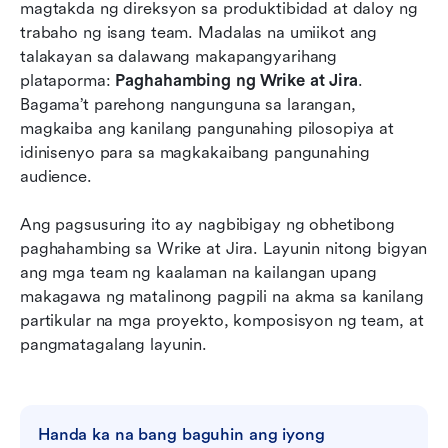
Jira kumpara sa Wrike: Paghahambing ng
magtakda ng direksyon sa produktibidad at daloy ng 
presyo
trabaho ng isang team. Madalas na umiikot ang 
talakayan sa dalawang makapangyarihang 
Wrike kumpara sa Jira: Mga kalamangan at
plataporma: 
Paghahambing ng Wrike at Jira
. 
kahinaan
Bagama’t parehong nangunguna sa larangan, 
magkaiba ang kanilang pangunahing pilosopiya at 
Jira kumpara sa Wrike: Alin ang tama para sa
idinisenyo para sa magkakaibang pangunahing 
iyo?
audience.
Paggalugad ng isang makapangyarihang
alternatibo sa Wrike at Jira para sa pinag-isang
Ang pagsusuring ito ay nagbibigay ng obhetibong 
trabaho
paghahambing sa Wrike at Jira. Layunin nitong bigyan 
ang mga team ng kaalaman na kailangan upang 
Konklusyon
makagawa ng matalinong pagpili na akma sa kanilang 
partikular na mga proyekto, komposisyon ng team, at 
Mga Madalas Itanong
pangmatagalang layunin.
Kaugnay na pagbabasa
Handa ka na bang baguhin ang iyong 