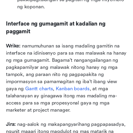
ng koponan.
Interface ng gumagamit at kadalian ng 
paggamit
Wrike:
 namumuhunan sa isang madaling gamitin na 
interface na idinisenyo para sa mas malawak na hanay 
ng mga gumagamit. Bagama’t nangangailangan ng 
pagkapamilyar ang malawak nitong hanay ng mga 
tampok, ang paraan nito ng pagpapakita ng 
impormasyon sa pamamagitan ng iba’t ibang view 
gaya ng 
Gantt charts
, 
Kanban boards
, at mga 
talahanayan ay ginagawa itong mas madaling ma-
access para sa mga propesyonal gaya ng mga 
marketer at project manager.
Jira:
 nag-aalok ng makapangyarihang pagpapasadya, 
ngunit maaari itong magdulot ng mas matarik na 