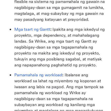
flexible na sistema ng pamamahala ng gawain na 
nagbibigay-daan sa mga gumagamit na lumikha, 
magtalaga, at mag-subaybay ng mga gawain na 
may pasadyang katayuan at prayoridad.
Mga tsart ng Gantt
:
 Ipakita ang mga iskedyul ng 
proyekto, mga dependency, at mahahalagang 
landas. Sa Wrike, ang mga tsart ng Gantt ay 
nagbibigay-daan sa mga tagapamahala ng 
proyekto na makita ang iskedyul ng proyekto, 
tukuyin ang mga posibleng sagabal, at matiyak 
ang napapanahong paghahatid ng proyekto.
Pamamahala ng workload
:
 Ibalanse ang 
workload sa lahat ng miyembro ng koponan at 
iwasan ang labis na pagod. Ang mga tampok sa 
pamamahala ng workload ng Wrike ay 
nagbibigay-daan sa mga tagapamahala na 
subaybayan ang workload ng kanilang mga 
miyembro at magtalaga ng mga mapagkukunan 