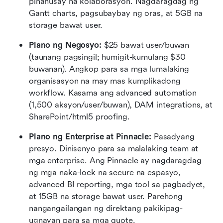
pinahusay na kolaborasyon. Nagdaragdag ng 
Gantt charts, pagsubaybay ng oras, at 5GB na 
storage bawat user.
Plano ng Negosyo:
 $25 bawat user/buwan 
(taunang pagsingil; humigit-kumulang $30 
buwanan). Angkop para sa mga lumalaking 
organisasyon na may mas kumplikadong 
workflow. Kasama ang advanced automation 
(1,500 aksyon/user/buwan), DAM integrations, at 
SharePoint/html5 proofing.
Plano ng Enterprise at Pinnacle:
 Pasadyang 
presyo. Dinisenyo para sa malalaking team at 
mga enterprise. Ang Pinnacle ay nagdaragdag 
ng mga naka-lock na secure na espasyo, 
advanced BI reporting, mga tool sa pagbadyet, 
at 15GB na storage bawat user. Parehong 
nangangailangan ng direktang pakikipag-
ugnayan para sa mga quote.