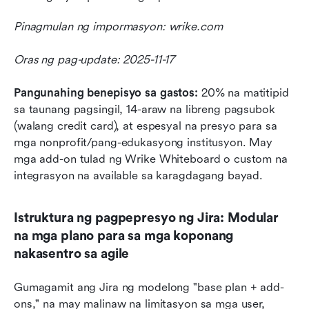
Pinagmulan ng impormasyon: wrike.com
Oras ng pag-update: 2025-11-17
Pangunahing benepisyo sa gastos:
 20% na matitipid 
sa taunang pagsingil, 14-araw na libreng pagsubok 
(walang credit card), at espesyal na presyo para sa 
mga nonprofit/pang-edukasyong institusyon. May 
mga add-on tulad ng Wrike Whiteboard o custom na 
integrasyon na available sa karagdagang bayad.
Istruktura ng pagpepresyo ng Jira: Modular 
na mga plano para sa mga koponang 
nakasentro sa agile
Gumagamit ang Jira ng modelong "base plan + add-
ons," na may malinaw na limitasyon sa mga user, 