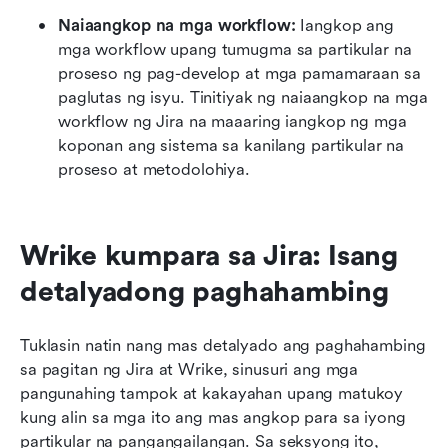
Naiaangkop na mga workflow:
 Iangkop ang 
mga workflow upang tumugma sa partikular na 
proseso ng pag-develop at mga pamamaraan sa 
paglutas ng isyu. Tinitiyak ng naiaangkop na mga 
workflow ng Jira na maaaring iangkop ng mga 
koponan ang sistema sa kanilang partikular na 
proseso at metodolohiya.
Wrike kumpara sa Jira: Isang 
detalyadong paghahambing
Tuklasin natin nang mas detalyado ang paghahambing 
sa pagitan ng Jira at Wrike, sinusuri ang mga 
pangunahing tampok at kakayahan upang matukoy 
kung alin sa mga ito ang mas angkop para sa iyong 
partikular na pangangailangan. Sa seksyong ito, 