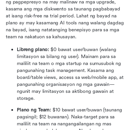
ng pagpepresyo na may malinaw na mga upgrade, 
kasama ang mga diskwento sa taunang pagbabayad 
at isang risk-free na trial period. Lahat ng bayad na 
plano ay may kasamang AI tools nang walang dagdag 
na bayad, isang natatanging benepisyo para sa mga 
team na nakatuon sa kahusayan.
Libreng plano:
 $0 bawat user/buwan (walang 
limitasyon sa bilang ng user). Mainam para sa 
maliliit na team o mga startup na sumusubok ng 
pangunahing task management. Kasama ang 
board/table views, access sa web/mobile app, at 
pangunahing organisasyon ng mga gawain—
ngunit may limitasyon sa aktibong gawain at 
storage.
Plano ng Team:
 $10 bawat user/buwan (taunang 
pagsingil; $12 buwanan). Naka-target para sa 
maliliit na team na nangangailangan ng mas 