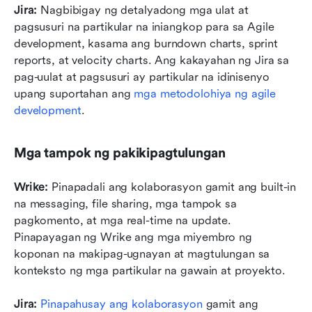
Jira:
 Nagbibigay ng detalyadong mga ulat at 
pagsusuri na partikular na iniangkop para sa Agile 
development, kasama ang burndown charts, sprint 
reports, at velocity charts. Ang kakayahan ng Jira sa 
pag-uulat at pagsusuri ay partikular na idinisenyo 
upang suportahan ang 
mga metodolohiya ng agile 
development
.
Mga tampok ng pakikipagtulungan
Wrike:
 Pinapadali ang kolaborasyon gamit ang built-in 
na messaging, file sharing, mga tampok sa 
pagkomento, at mga real-time na update. 
Pinapayagan ng Wrike ang mga miyembro ng 
koponan na makipag-ugnayan at magtulungan sa 
konteksto ng mga partikular na gawain at proyekto.
Jira:
Pinapahusay ang kolaborasyon
 gamit ang 