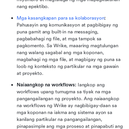
nang epektibo.
Mga kasangkapan para sa kolaborasyon
:
Pahusayin ang komunikasyon at pagbibigay ng 
puna gamit ang built-in na messaging, 
pagbabahagi ng file, at mga tampok sa 
pagkomento. Sa Wrike, maaaring magtulungan 
nang walang sagabal ang mga koponan, 
magbahagi ng mga file, at magbigay ng puna sa 
loob ng konteksto ng partikular na mga gawain 
at proyekto.
Naiaangkop na workflows:
 Iangkop ang 
workflows upang tumugma sa tiyak na mga 
pangangailangan ng proyekto. Ang naiaangkop 
na workflows ng Wrike ay nagbibigay-daan sa 
mga koponan na iakma ang sistema ayon sa 
kanilang partikular na pangangailangan, 
pinapasimple ang mga proseso at pinapabuti ang 