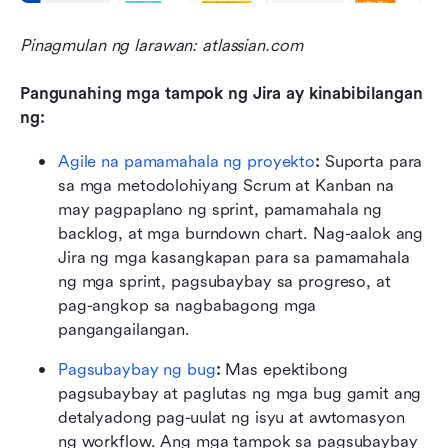
Pinagmulan ng larawan: atlassian.com
Pangunahing mga tampok ng Jira ay kinabibilangan 
ng:
Agile na pamamahala ng proyekto
:
 Suporta para 
sa mga metodolohiyang Scrum at Kanban na 
may pagpaplano ng sprint, pamamahala ng 
backlog, at mga burndown chart. Nag-aalok ang 
Jira ng mga kasangkapan para sa pamamahala 
ng mga sprint, pagsubaybay sa progreso, at 
pag-angkop sa nagbabagong mga 
pangangailangan.
Pagsubaybay ng bug
:
 Mas epektibong 
pagsubaybay at paglutas ng mga bug gamit ang 
detalyadong pag-uulat ng isyu at awtomasyon 
ng workflow. Ang mga tampok sa pagsubaybay 