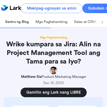
Makipag-ugnayan sa amin
Subukan n
Sentro ng Blog
Mga Paghahambing
Sales at CRM
Pa
Mga Paghahambing
Wrike kumpara sa Jira: Alin na
Project Management Tool ang
Tama para sa Iyo?
Matthew Sia
Product Marketing Manager
Dec 18, 2025
Gamitin ang Lark nang LIBRE