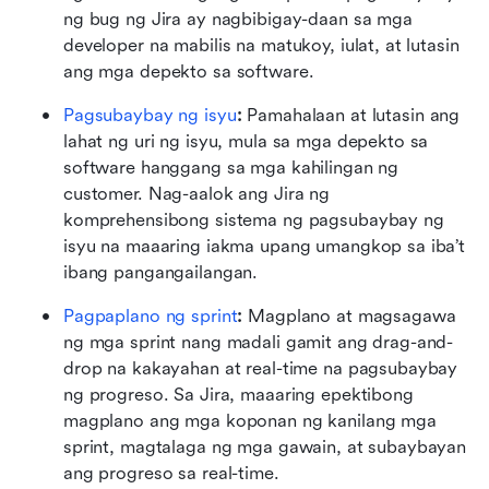
ng bug ng Jira ay nagbibigay-daan sa mga 
developer na mabilis na matukoy, iulat, at lutasin 
ang mga depekto sa software.
Pagsubaybay ng isyu
:
 Pamahalaan at lutasin ang 
lahat ng uri ng isyu, mula sa mga depekto sa 
software hanggang sa mga kahilingan ng 
customer. Nag-aalok ang Jira ng 
komprehensibong sistema ng pagsubaybay ng 
isyu na maaaring iakma upang umangkop sa iba’t 
ibang pangangailangan.
Pagpaplano ng sprint
:
 Magplano at magsagawa 
ng mga sprint nang madali gamit ang drag-and-
drop na kakayahan at real-time na pagsubaybay 
ng progreso. Sa Jira, maaaring epektibong 
magplano ang mga koponan ng kanilang mga 
sprint, magtalaga ng mga gawain, at subaybayan 
ang progreso sa real-time.